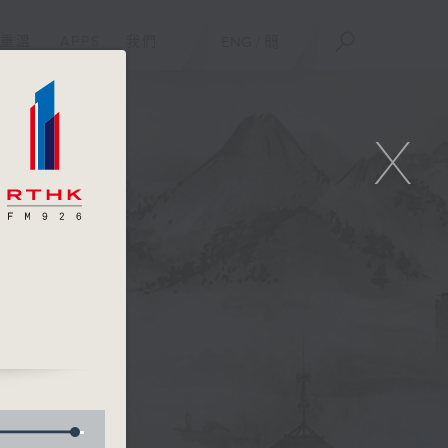
重溫
APPS
我們
ENG
/
簡
X