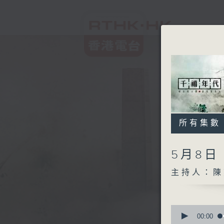
所有集數
5月8
主持人：陳
0
seconds
00:00