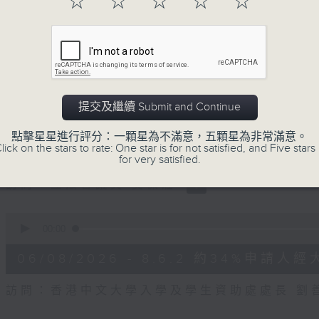
☆
☆
☆
☆
☆
of
47
第二部份 Part 2 (HKT 09:04 - 10:00
minutes,
7
seconds
Volume
90%
0
seconds
00:00
提交及繼續 Submit and Continue
of
16
06/08/2026 - 8.6.1 FUN CO
點擊星星進行評分：一顆星為不滿意，五顆星為非常滿意。
minutes,
lick on the stars to rate: One star is for not satisfied, and Five stars 
3
元
for very satisfied.
seconds
Volume
90%
訪問：立法會議員 吳傑莊
0
seconds
00:00
of
15
06/08/2026 - 8.6.2 約34%
minutes,
0
seconds
Volume
訪問：香港中文大學入學及學生資助處處長 劉
90%