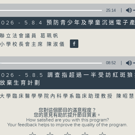
25:14
06/08/2026
/2026 - 5.8.4 預防青少年及學童沉迷電子
8月6日 FUN COFFEE騙案涉
Volume
聯立法會議員 葛珮帆
0
seconds
00:00
小學校長會主席 陳淑儀
of
1
06/08/2026 - 足本 Full (HKT 08:00
hour,
37
08:52
minutes,
37
seconds
Volume
/2026 - 5.8.5 調查指超過一半受訪紅
90%
0
放棄生育計劃
seconds
00:00
Volume
of
大學臨床醫學學院內科學系臨床助理教授 陳昭
50
第一部份 Part 1 (HKT 08:04 - 09:00
minutes,
40
您對這個節目的滿意程度？
seconds
Volume
您的意見有助於提升節目質素。
90%
How satisfied are you with this program?
Your feedback helps to improve the quality of the program.
0
seconds
00:00