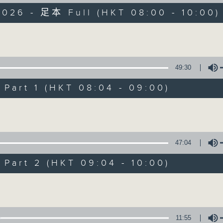
2026 - 足本 Full (HKT 08:00 - 10:00)
有觀點、有理據的意見交流。
Volume
49:30
art 1 (HKT 08:04 - 09:00)
千禧年代
Volume
特備網頁
PODCASTS
所有集數
47:04
您喜歡這個節目嗎?
art 2 (HKT 09:04 - 10:00)
Volume
主持人：陳燕萍
《千禧年代》
11:55