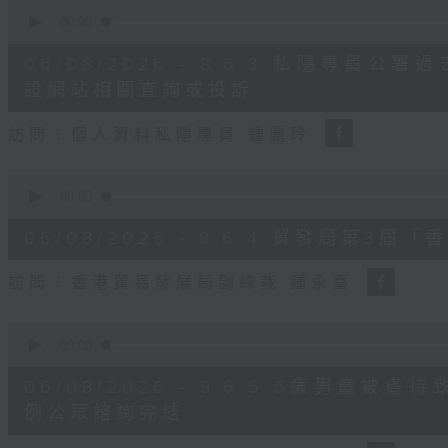
0
seconds
00:00
of
8
06/08/2026 - 8.6.3 私隱專員
minutes,
30
證網站相關查詢或投訴
seconds
Volume
90%
訪問：個人資料私隱專員 鍾麗玲
0
seconds
00:00
of
16
06/08/2026 - 8.6.4 貿發局第
minutes,
3
seconds
Volume
訪問：香港貿易發展局副總裁 鍾永喜
90%
0
seconds
00:00
of
14
06/08/2026 - 8.6.5 5歲男童
minutes,
11
例公眾諮詢完結
seconds
Volume
90%