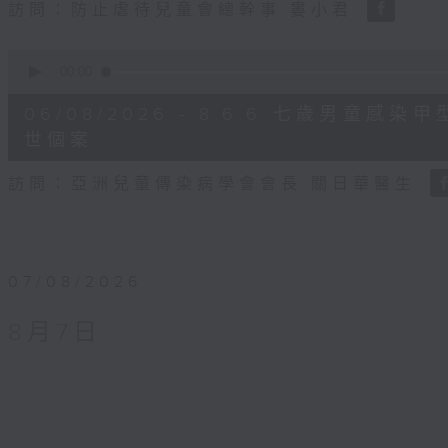
訪問：防止虐待兒童會總幹事 婁小君
0
seconds
00:00
of
5
06/08/2026 - 8.6.6 七歲男童
minutes,
35
世個案
seconds
Volume
90%
訪問：亞洲兒童傳染病學會會長 關日華醫生
07/08/2026
8月7日