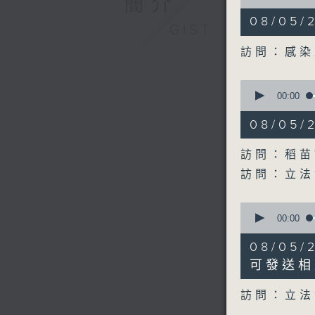
簡介
of
11
08/05
minutes,
GIST
55
seconds
訪問：感染
90%
0
seconds
00:00
of
18
08/05
minutes,
10
seconds
訪問：稻苗
90%
訪問：立法
0
seconds
00:00
of
8
08/05
minutes,
14
可發送相
seconds
90%
訪問：立法