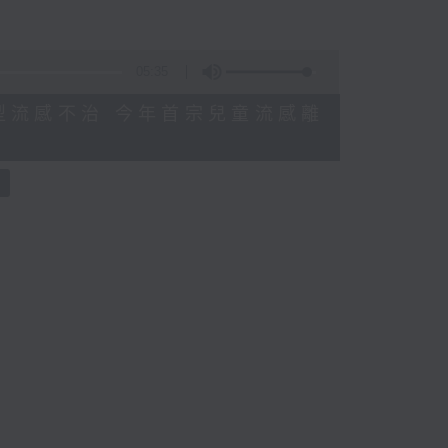
05:35
感染甲型流感不治 今年首宗兒童流感離