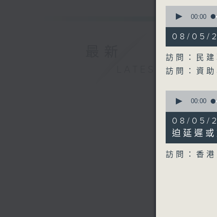
0
seconds
00:00
of
25
08/05
minutes,
14
最新
seconds
訪問：民建
90%
LATEST
訪問：資助
0
seconds
00:00
of
8
08/05
minutes,
52
迫延遲或
seconds
90%
訪問：香港