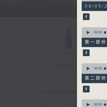
of
1
08/05/
hour,
36
minutes,
24
seconds
90%
0
seconds
00:00
of
49
第一部份 P
minutes,
30
seconds
90%
0
電台直播
seconds
00:00
of
47
第二部份 P
minutes,
4
seconds
90%
0
seconds
00:00