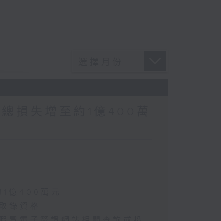
涉案總損失增至約1億400萬
約1億400萬元
選取錄資格
懷疑假冒電子簽證網站相關查詢或投