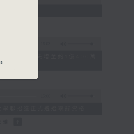
)
16:03
FFEE騙案涉案總損失增至約1億400萬
is
15:00
申請人經大學聯招獲正式遴選取錄資格
善雅