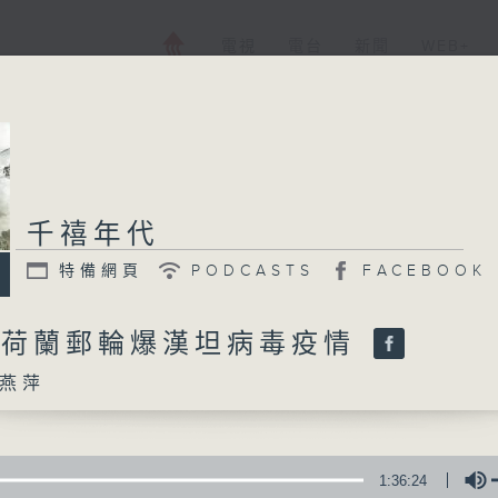
電視
電台
新聞
WEB+
千禧年代
特備網頁
PODCASTS
FACEBOOK
日 荷蘭郵輪爆漢坦病毒疫情
燕萍
1:36:24