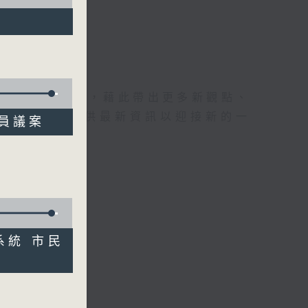
理據的意見交流，藉此帶出更多新觀點、
為廣大聽眾提供最新資訊以迎接新的一
議員議案
話系統 市民