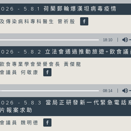
/2026 - 5.8.1 荷蘭郵輪爆漢坦病毒疫情
星期一至五
Volume
及傳染病科專科醫生 曾祈殷
聲音更立體 意見更多元
18:10
「千禧年代」鼓勵聽眾及嘉賓作有觀點、有
新意見、新角度。透過時事速遞，每日早晨
/2026 - 5.8.2 立法會通過推動旅遊+飲食
天。
Volume
飲食專業學會榮譽會長 黃傑龍
會議員 何敬康
監製：林嘉瑜
08:14
/2026 - 5.8.3 當局正研發新一代緊急電
片報案求助
Volume
會議員 魏明德