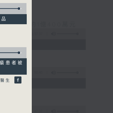
產品
案總損失增至約1億400萬元
1:37:37
 - 10:00)
斑狼瘡患者被
50:40
慧醫生
)
47:07