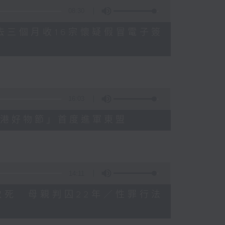
08:30
公署過去三個月收16宗懷疑假冒電子簽
16:03
3屆「香港好物節」首度進軍東盟
14:11
被虐待致死 母親判囚22年／性罪行法