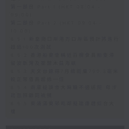
第一部份 Part 1 (HKT 08:04 -
09:00)
第二部份 Part 2 (HKT 09:04 -
10:00)
8.5.1 新皇崗口岸港方口岸區預計將進行
超過100次測試
8.5.2 香港船東會稱近百艘會員船隻滯
留波斯灣及霍爾木茲海峽
8.5.3 天文台錄得7月總雨量790.3毫米
較正常值高超過一倍
8.5.4 兩童疑誤食大麻糖不適送院 母涉
疏忽照顧同被捕
8.5.5 東涌滿東邨毗鄰擬建康體綜合大
樓