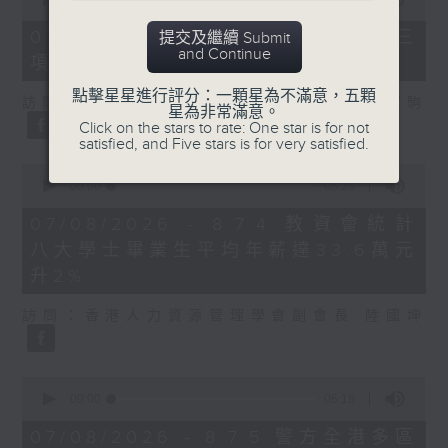
of
7
07/08/2026 - 8.7.3 申訴專員就三
提交及繼續 Submit
minutes,
and Continue
項圖書館服務展開主動調查
46
seconds
點擊星星進行評分：一顆星為不滿意，五顆
訪問：立法會議員、香港出版總會會長 李家駒
星為非常滿意。
Click on the stars to rate: One star is for not
satisfied, and Five stars is for very satisfied.
0
seconds
00:00
08:25
of
8
07/08/2026 - 8.7.4 教資會統計
minutes,
八大學士畢業生平均年薪達33.6萬元
25
seconds
升2%
訪問：香港人力資源管理學會副會長 陸國坤
0
seconds
00:00
06:18
of
6
07/08/2026 - 8.7.5 警方全港多區
minutes,