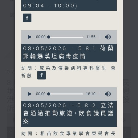
星期一至五
minutes,
09:04 - 10:00)
4
seconds
聲音更立體 意見更多元
更多...
「千禧年代」鼓勵聽眾及嘉賓作有觀點、有理
0
seconds
00:00
11:55
據的意見交流，藉此帶出更多新觀點、新意
of
見、新角度。透過時事速遞，每日早晨為廣大
11
08/05/2026 - 5.8.1 荷蘭
最新
LATEST
minutes,
聽眾提供最新資訊以迎接新的一天。
郵輪爆漢坦病毒疫情
55
seconds
監製：林嘉瑜
訪問：感染及傳染病科專科醫生 曾
07/08/2026
祈殷
8月7日 立法會研究指本港居民
0
境外開支增訪港旅客消費跌/粵
seconds
00:00
18:10
港澳消委會合作 一站式處理投
of
18
08/05/2026 - 5.8.2 立法
訴 十月實施
minutes,
會通過推動旅遊+飲食議員議
10
0
seconds
seconds
00:00
1:37:51
案
of
1
07/08/2026 - 足本 Full (HKT
訪問：稻苗飲食專業學會榮譽會長
hour,