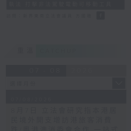
執法 打擊非法駕駛電動可移動工具
18
seconds
訪問：新界東南立法會議員 方國珊
重溫
CATCHUP
07 - 08
2026
07/08/2026
8月7日 立法會研究指本港居
民境外開支增訪港旅客消費
跌/粵港澳消委會合作 一站式