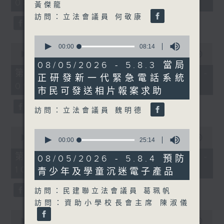
08:00 - 10:00)
37
黃傑龍
minutes,
訪問：立法會議員 何敬康
51
seconds
0
0
seconds
00:00
08:14
seconds
of
00:00
50:50
of
8
08/05/2026 - 5.8.3 當局
50
minutes,
第一部份 Part 1 (HKT 08:04 -
正研發新一代緊急電話系統
minutes,
14
09:00)
50
seconds
市民可發送相片報案求助
seconds
訪問：立法會議員 魏明德
0
0
seconds
00:00
47:11
seconds
00:00
25:14
of
of
47
第二部份 Part 2 (HKT 09:04 -
25
08/05/2026 - 5.8.4 預防
minutes,
minutes,
10:00)
11
青少年及學童沉迷電子產品
14
seconds
seconds
訪問：民建聯立法會議員 葛珮帆
訪問：資助小學校長會主席 陳淑儀
0
seconds
00:00
29:37