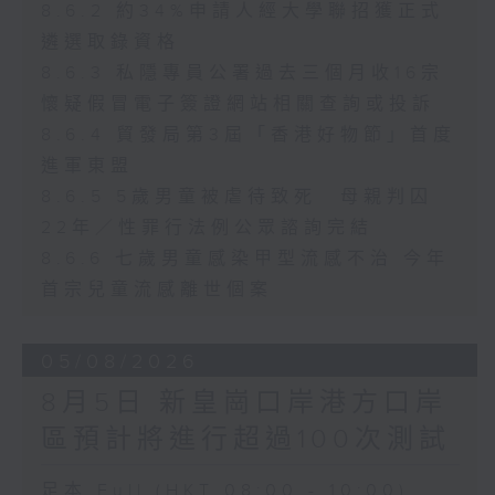
8.6.2 約34%申請人經大學聯招獲正式
遴選取錄資格
8.6.3 私隱專員公署過去三個月收16宗
懷疑假冒電子簽證網站相關查詢或投訴
8.6.4 貿發局第3屆「香港好物節」首度
進軍東盟
8.6.5 5歲男童被虐待致死 母親判囚
22年／性罪行法例公眾諮詢完結
8.6.6 七歲男童感染甲型流感不治 今年
首宗兒童流感離世個案
05/08/2026
8月5日 新皇崗口岸港方口岸
區預計將進行超過100次測試
足本 Full (HKT 08:00 - 10:00)