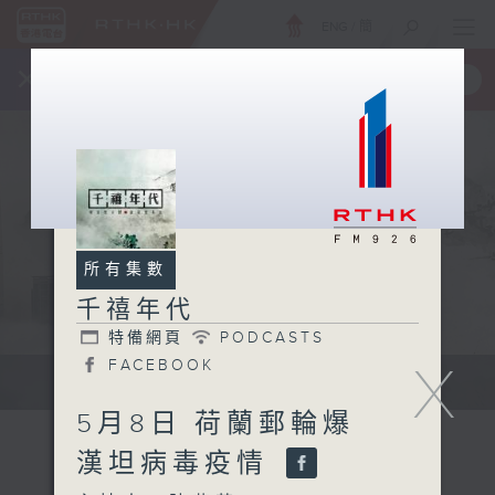
ENG
/
簡
×
全新 RTHK On The Go
取得
一手掌握 RTHK 電台、電視節目
所有集數
千禧年代
特備網頁
PODCASTS
X
FACEBOOK
有觀點、有理據的意見交流。
5月8日 荷蘭郵輪爆
漢坦病毒疫情