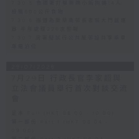
7.30.5 食環署打擊無牌小販拘捕14人
檢獲600公斤食物
7.30.6 團體為樂華南邨長者裝大門感應
器 半年處理226次警報
7.30.7 房署擬試行公共屋邨設共享單車
專屬泊位
29/07/2026
7月29日 行政長官李家超與
立法會議員舉行首次對談交流
會
足本 Full (HKT 08:00 - 10:00)
第一部份 Part 1 (HKT 08:04 -
09:00)