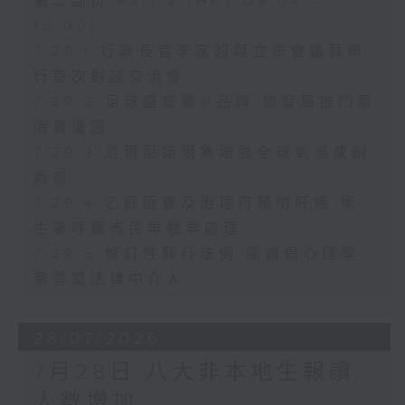
第二部份 Part 2 (HKT 09:04 -
10:00)
7.29.1 行政長官李家超與立法會議員舉
行首次對談交流會
7.29.2 足球盛會獲M品牌 旅發局推門票
消費優惠
7.29.3 厄爾尼諾現象增強全球氣溫或創
新高
7.29.4 乙肝篩查及治理可預防肝癌 衞
生署呼籲市民早驗早處理
7.29.5 修訂性罪行法例 團體倡心理學
家等當法律中介人
28/07/2026
7月28日 八大非本地生報讀
人數增加