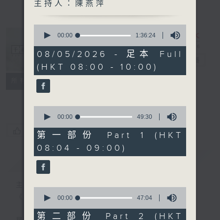
主持人：陳燕萍
0
seconds
00:00
1:36:24
of
1
08/05/2026 - 足本 Full
hour,
千禧年代
電台直播
(HKT 08:00 - 10:00)
36
minutes,
特備網頁
PODCASTS
所有集數
24
seconds
FACEBOOK
0
seconds
00:00
49:30
of
您喜歡這個節目嗎?
49
第一部份 Part 1 (HKT
minutes,
08:04 - 09:00)
30
seconds
簡介
GIST
主持人：陳燕萍
0
《千禧年代》
seconds
00:00
47:04
of
47
第二部份 Part 2 (HKT