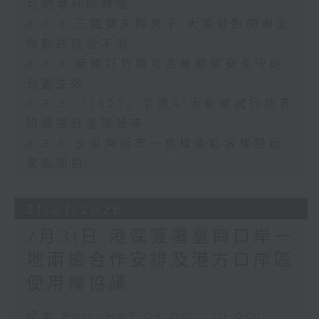
可助港升級轉型
8.3.3 三鐵賽失蹤男子 大美督對開海面
救起送院後不治
8.3.4 新修訂竹棚及金屬棚架安全守則
刊憲生效
8.3.5 「1823」引進AI大數據試行語音
辨識提升處理效率
8.3.6 土瓜灣街市一魚檔魚缸水樣驗出
霍亂弧菌
31/07/2026
7月31日 港深簽署皇崗口岸一
地兩檢合作安排及港方口岸區
使用權協議
足本 Full (HKT 08:00 - 10:00)