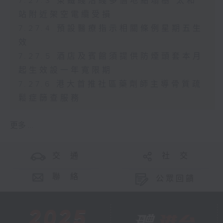
7.27.3 東鐵綫沿綫多個地點塌樹 太和
站附近架空電纜受損
7.27.4 預設醫療指示相關條例星期五生
效
7.27.5 酒店及賓館須提供防煙頭套本月
起生效設一年寬限期
7.27.6 港大首推社區藥劑師主導骨質疏
鬆症篩查服務
更多 ...
交 通
社 交
聯 絡
公眾回饋