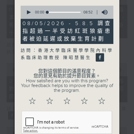
of
0
29
07/08/2026 - 8.7.1 立法會研究指
seconds
minutes,
00:00
08:52
本港居民境外開支增訪港旅客消費跌/
of
37
8
seconds
08/05/2026 - 5.8.5 調查
粵港澳消委會合作 一站式處理投訴
minutes,
指超過一半受訪紅斑狼瘡患
52
十月實施
seconds
者被迫延遲或放棄生育計劃
訪問：立法會議員 姚柏良
訪問：香港大學臨床醫學學院內科學
訪問：立法會議員 陳凱欣
系臨床助理教授 陳昭慧醫生
0
seconds
00:00
15:34
您對這個節目的滿意程度？
of
您的意見有助於提升節目質素。
15
How satisfied are you with this program?
07/08/2026 - 8.7.2 公屋聯會公布
minutes,
Your feedback helps to improve the quality of
對政府制定香港首份五年規劃土地和
34
the program.
seconds
房屋政策建議
☆
☆
☆
☆
☆
訪問：立法會議員、公屋聯會副主席 梁文廣
0
seconds
00:00
07:46