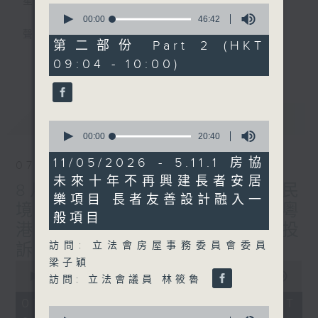
星期一至五
0
seconds
00:00
46:42
of
聲音更立體 意見更多元
46
第二部份 Part 2 (HKT
minutes,
更多...
09:04 - 10:00)
42
「千禧年代」鼓勵聽眾及嘉賓作有觀點、有理
seconds
據的意見交流，藉此帶出更多新觀點、新意
見、新角度。透過時事速遞，每日早晨為廣大
最新
LATEST
聽眾提供最新資訊以迎接新的一天。
0
seconds
00:00
20:40
of
監製：林嘉瑜
20
11/05/2026 - 5.11.1 房協
07/08/2026
minutes,
未來十年不再興建長者安居
40
8月7日 立法會研究指本港居民
seconds
樂項目 長者友善設計融入一
境外開支增訪港旅客消費跌/粵
般項目
港澳消委會合作 一站式處理投
訪問: 立法會房屋事務委員會委員
訴 十月實施
梁子穎
0
seconds
00:00
1:37:51
訪問: 立法會議員 林筱魯
of
1
07/08/2026 - 足本 Full (HKT
hour,
0