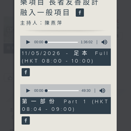
樂項目 長者友善設計
融入一般項目
主持人：陳燕萍
千禧年代
電台直播
0
seconds
00:00
1:36:02
of
特備網頁
PODCASTS
所有集數
1
11/05/2026 - 足本 Full
FACEBOOK
hour,
(HKT 08:00 - 10:00)
36
minutes,
2
seconds
您喜歡這個節目嗎?
0
seconds
00:00
49:30
簡介
GIST
of
49
第一部份 Part 1 (HKT
minutes,
08:04 - 09:00)
30
主持人：陳燕萍
seconds
《千禧年代》