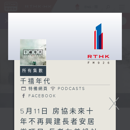
ENG
/
簡
×
全新 RTHK On The Go
取得
一手掌握 RTHK 電台、電視節目
所有集數
千禧年代
特備網頁
PODCASTS
X
FACEBOOK
有觀點、有理據的意見交流。
5月11日 房協未來十
年不再興建長者安居