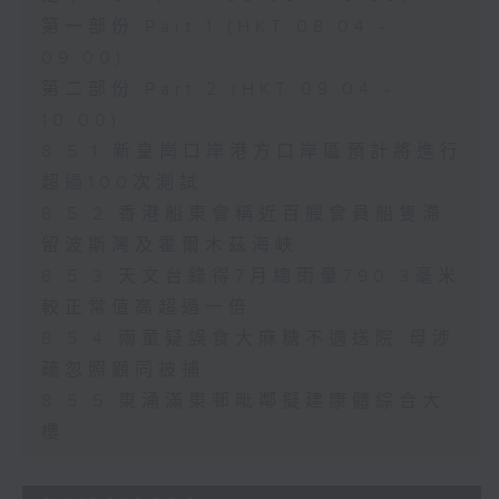
第一部份 Part 1 (HKT 08:04 -
09:00)
第二部份 Part 2 (HKT 09:04 -
10:00)
8.5.1 新皇崗口岸港方口岸區預計將進行
超過100次測試
8.5.2 香港船東會稱近百艘會員船隻滯
留波斯灣及霍爾木茲海峽
8.5.3 天文台錄得7月總雨量790.3毫米
較正常值高超過一倍
8.5.4 兩童疑誤食大麻糖不適送院 母涉
疏忽照顧同被捕
8.5.5 東涌滿東邨毗鄰擬建康體綜合大
樓