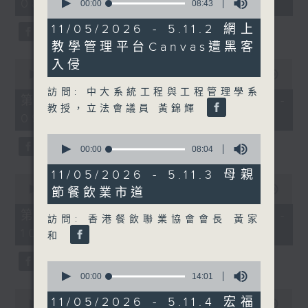
08:00 - 10:00)
37
seconds
00:00
08:43
minutes,
of
51
8
11/05/2026 - 5.11.2 網上
seconds
minutes,
教學管理平台Canvas遭黑客
43
seconds
0
入侵
seconds
00:00
50:50
of
訪問: 中大系統工程與工程管理學系
50
第一部份 Part 1 (HKT 08:04 -
minutes,
教授，立法會議員 黃錦輝
09:00)
50
seconds
0
seconds
00:00
08:04
of
8
11/05/2026 - 5.11.3 母親
0
minutes,
seconds
00:00
47:11
節餐飲業市道
4
of
seconds
47
第二部份 Part 2 (HKT 09:04 -
訪問: 香港餐飲聯業協會會長 黃家
minutes,
10:00)
11
和
seconds
0
seconds
00:00
14:01
of
0
14
11/05/2026 - 5.11.4 宏福
seconds
00:00
29:37