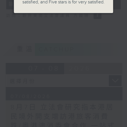
satisfied, and Five stars is for very satisfied.
執法 打擊非法駕駛電動可移動工具
18
seconds
訪問：新界東南立法會議員 方國珊
重溫
CATCHUP
07 - 08
2026
07/08/2026
8月7日 立法會研究指本港居
民境外開支增訪港旅客消費
跌/粵港澳消委會合作 一站式