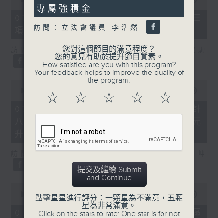
seconds
of
專屬強積金
7
07/08/2026 - 8.7.3 申訴專員就三
minutes,
訪問：立法會議員 李浩然
項圖書館服務展開主動調查
46
seconds
您對這個節目的滿意程度？
訪問：立法會議員、香港出版總會會長 李家駒
您的意見有助於提升節目質素。
How satisfied are you with this program?
Your feedback helps to improve the quality of
the program.
0
seconds
00:00
08:25
☆
☆
☆
☆
☆
of
8
07/08/2026 - 8.7.4 教資會統計
minutes,
八大學士畢業生平均年薪達33.6萬元
25
seconds
升2%
訪問：香港人力資源管理學會副會長 陸國坤
提交及繼續 Submit
and Continue
0
seconds
00:00
06:18
點擊星星進行評分：一顆星為不滿意，五顆
of
星為非常滿意。
6
07/08/2026 - 8.7.5 警方全港多區
Click on the stars to rate: One star is for not
minutes,