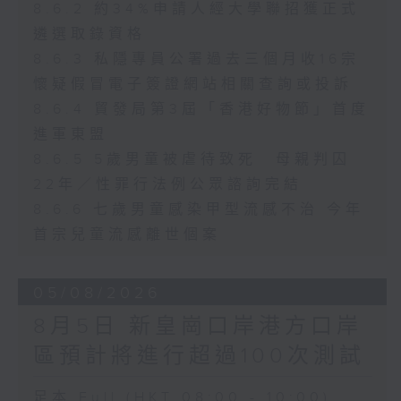
8.6.2 約34%申請人經大學聯招獲正式
遴選取錄資格
8.6.3 私隱專員公署過去三個月收16宗
懷疑假冒電子簽證網站相關查詢或投訴
8.6.4 貿發局第3屆「香港好物節」首度
進軍東盟
8.6.5 5歲男童被虐待致死 母親判囚
22年／性罪行法例公眾諮詢完結
8.6.6 七歲男童感染甲型流感不治 今年
首宗兒童流感離世個案
05/08/2026
8月5日 新皇崗口岸港方口岸
區預計將進行超過100次測試
足本 Full (HKT 08:00 - 10:00)