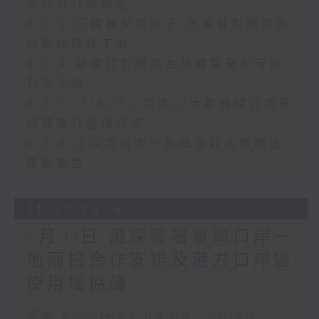
可助港升級轉型
8.3.3 三鐵賽失蹤男子 大美督對開海面
救起送院後不治
8.3.4 新修訂竹棚及金屬棚架安全守則
刊憲生效
8.3.5 「1823」引進AI大數據試行語音
辨識提升處理效率
8.3.6 土瓜灣街市一魚檔魚缸水樣驗出
霍亂弧菌
31/07/2026
7月31日 港深簽署皇崗口岸一
地兩檢合作安排及港方口岸區
使用權協議
足本 Full (HKT 08:00 - 10:00)