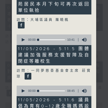
minutes,
of
苑居民本月下旬可再次返回
1
29
07/08/2026 - 8.7.1 立法會研究指
second
單位執拾
minutes,
本港居民境外開支增訪港旅客消費跌/
37
seconds
訪問：大埔區議員 羅曉楓
粵港澳消委會合作 一站式處理投訴
十月實施
0
訪問：立法會議員 姚柏良
seconds
00:00
10:41
訪問：立法會議員 陳凱欣
of
10
11/05/2026 - 5.11.5 團體
minutes,
0
建議加強服務支援智障及自
41
seconds
00:00
15:34
seconds
of
閉症等離校生
15
07/08/2026 - 8.7.2 公屋聯會公布
minutes,
訪問：一同夢慈善基金會主席 莊寳
對政府制定香港首份五年規劃土地和
34
seconds
琼
房屋政策建議
0
訪問：立法會議員、公屋聯會副主席 梁文廣
seconds
00:00
08:45
of
8
11/05/2026 - 5.11.6 議員
minutes,
0
倡為育有0–12歲全職媽媽設
45
seconds
00:00
07:46