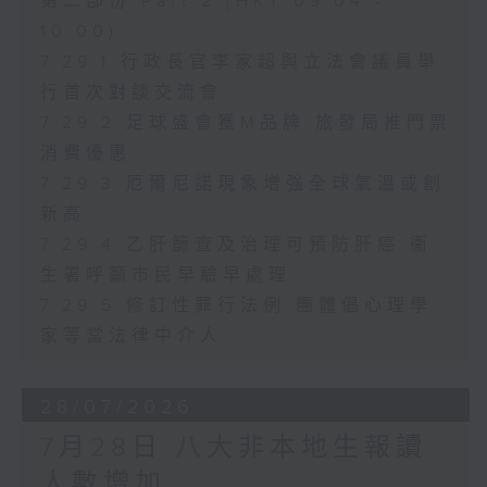
第二部份 Part 2 (HKT 09:04 -
10:00)
7.29.1 行政長官李家超與立法會議員舉
行首次對談交流會
7.29.2 足球盛會獲M品牌 旅發局推門票
消費優惠
7.29.3 厄爾尼諾現象增強全球氣溫或創
新高
7.29.4 乙肝篩查及治理可預防肝癌 衞
生署呼籲市民早驗早處理
7.29.5 修訂性罪行法例 團體倡心理學
家等當法律中介人
28/07/2026
7月28日 八大非本地生報讀
人數增加