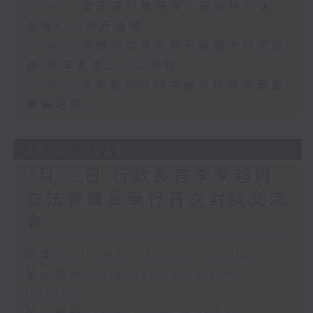
7.30.5 食環署打擊無牌小販拘捕14人
檢獲600公斤食物
7.30.6 團體為樂華南邨長者裝大門感應
器 半年處理226次警報
7.30.7 房署擬試行公共屋邨設共享單車
專屬泊位
29/07/2026
7月29日 行政長官李家超與
立法會議員舉行首次對談交流
會
足本 Full (HKT 08:00 - 10:00)
第一部份 Part 1 (HKT 08:04 -
09:00)