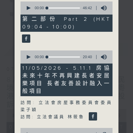
星期一至五
0
seconds
00:00
46:42
of
聲音更立體 意見更多元
46
第二部份 Part 2 (HKT
minutes,
更多...
09:04 - 10:00)
42
「千禧年代」鼓勵聽眾及嘉賓作有觀點、有理
seconds
據的意見交流，藉此帶出更多新觀點、新意
見、新角度。透過時事速遞，每日早晨為廣大
最新
LATEST
聽眾提供最新資訊以迎接新的一天。
0
seconds
00:00
20:40
of
監製：林嘉瑜
20
11/05/2026 - 5.11.1 房協
07/08/2026
minutes,
未來十年不再興建長者安居
40
8月7日 立法會研究指本港居民
seconds
樂項目 長者友善設計融入一
境外開支增訪港旅客消費跌/粵
般項目
港澳消委會合作 一站式處理投
訪問: 立法會房屋事務委員會委員
訴 十月實施
梁子穎
0
seconds
00:00
1:37:51
訪問: 立法會議員 林筱魯
of
1
07/08/2026 - 足本 Full (HKT
hour,
0