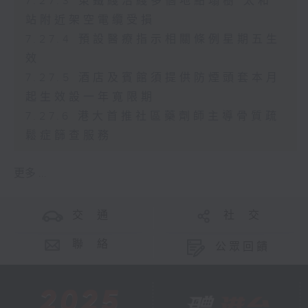
7.27.3 東鐵綫沿綫多個地點塌樹 太和
站附近架空電纜受損
7.27.4 預設醫療指示相關條例星期五生
效
7.27.5 酒店及賓館須提供防煙頭套本月
起生效設一年寬限期
7.27.6 港大首推社區藥劑師主導骨質疏
鬆症篩查服務
更多 ...
交 通
社 交
聯 絡
公眾回饋