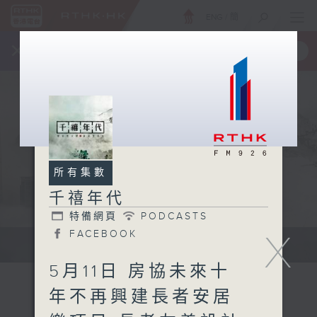
ENG
/
簡
×
全新 RTHK On The Go
取得
一手掌握 RTHK 電台、電視節目
所有集數
千禧年代
特備網頁
PODCASTS
X
FACEBOOK
有觀點、有理據的意見交流。
5月11日 房協未來十
年不再興建長者安居