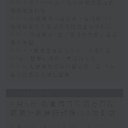
8.6.2 約34%申請人經大學聯招獲正式
遴選取錄資格
8.6.3 私隱專員公署過去三個月收16宗
懷疑假冒電子簽證網站相關查詢或投訴
8.6.4 貿發局第3屆「香港好物節」首度
進軍東盟
8.6.5 5歲男童被虐待致死 母親判囚
22年／性罪行法例公眾諮詢完結
8.6.6 七歲男童感染甲型流感不治 今年
首宗兒童流感離世個案
05/08/2026
8月5日 新皇崗口岸港方口岸
區預計將進行超過100次測試
足本 Full (HKT 08:00 - 10:00)