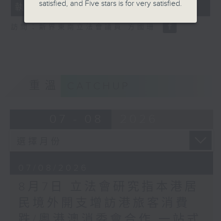
satisfied, and Five stars is for very satisfied.
執法 打擊非法駕駛電動可移動工具
18
seconds
訪問：新界東南立法會議員 方國珊
重溫
CATCHUP
07 - 08
2026
07/08/2026
8月7日 立法會研究指本港居
民境外開支增訪港旅客消費
跌/粵港澳消委會合作 一站式