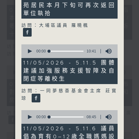
minutes,
of
苑居民本月下旬可再次返回
1
29
07/08/2026 - 8.7.1 立法會研究指
second
單位執拾
minutes,
本港居民境外開支增訪港旅客消費跌/
37
seconds
訪問：大埔區議員 羅曉楓
粵港澳消委會合作 一站式處理投訴
十月實施
0
訪問：立法會議員 姚柏良
seconds
00:00
10:41
訪問：立法會議員 陳凱欣
of
10
11/05/2026 - 5.11.5 團體
minutes,
0
建議加強服務支援智障及自
41
seconds
00:00
15:34
seconds
of
閉症等離校生
15
07/08/2026 - 8.7.2 公屋聯會公布
minutes,
訪問：一同夢慈善基金會主席 莊寳
對政府制定香港首份五年規劃土地和
34
seconds
琼
房屋政策建議
0
訪問：立法會議員、公屋聯會副主席 梁文廣
seconds
00:00
08:45
of
8
11/05/2026 - 5.11.6 議員
minutes,
0
倡為育有0–12歲全職媽媽設
45
seconds
00:00
07:46