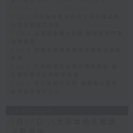
第二部份 Part 2 (HKT 09:04 -
10:00)
7.29.1 行政長官李家超與立法會議員舉
行首次對談交流會
7.29.2 足球盛會獲M品牌 旅發局推門票
消費優惠
7.29.3 厄爾尼諾現象增強全球氣溫或創
新高
7.29.4 乙肝篩查及治理可預防肝癌 衞
生署呼籲市民早驗早處理
7.29.5 修訂性罪行法例 團體倡心理學
家等當法律中介人
28/07/2026
7月28日 八大非本地生報讀
人數增加