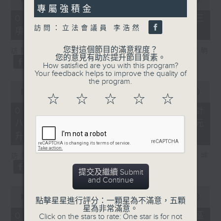
seconds
of
專屬強積金
7
07/08/2026 - 8.7.3 申訴專員就三
minutes,
訪問：立法會議員 李浩然
項圖書館服務展開主動調查
46
seconds
您對這個節目的滿意程度？
訪問：立法會議員、香港出版總會會長 李家駒
您的意見有助於提升節目質素。
How satisfied are you with this program?
Your feedback helps to improve the quality of
the program.
0
seconds
00:00
08:25
☆
☆
☆
☆
☆
of
8
07/08/2026 - 8.7.4 教資會統計
minutes,
八大學士畢業生平均年薪達33.6萬元
25
seconds
升2%
訪問：香港人力資源管理學會副會長 陸國坤
提交及繼續 Submit
and Continue
0
seconds
00:00
06:18
點擊星星進行評分：一顆星為不滿意，五顆
of
星為非常滿意。
6
07/08/2026 - 8.7.5 警方全港多區
Click on the stars to rate: One star is for not
minutes,