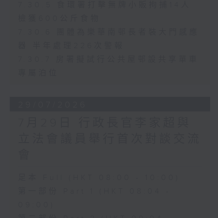
7.30.5 食環署打擊無牌小販拘捕14人
檢獲600公斤食物
7.30.6 團體為樂華南邨長者裝大門感應
器 半年處理226次警報
7.30.7 房署擬試行公共屋邨設共享單車
專屬泊位
29/07/2026
7月29日 行政長官李家超與
立法會議員舉行首次對談交流
會
足本 Full (HKT 08:00 - 10:00)
第一部份 Part 1 (HKT 08:04 -
09:00)