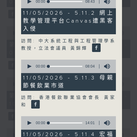
08:00 - 10:00)
37
seconds
00:00
08:43
minutes,
of
51
8
11/05/2026 - 5.11.2 網上
seconds
minutes,
教學管理平台Canvas遭黑客
43
seconds
0
入侵
seconds
00:00
50:50
of
訪問: 中大系統工程與工程管理學系
50
第一部份 Part 1 (HKT 08:04 -
minutes,
教授，立法會議員 黃錦輝
09:00)
50
seconds
0
seconds
00:00
08:04
of
8
11/05/2026 - 5.11.3 母親
0
minutes,
seconds
00:00
47:11
節餐飲業市道
4
of
seconds
47
第二部份 Part 2 (HKT 09:04 -
訪問: 香港餐飲聯業協會會長 黃家
minutes,
10:00)
11
和
seconds
0
seconds
00:00
14:01
of
0
14
11/05/2026 - 5.11.4 宏福
seconds
00:00
29:37