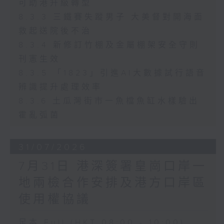
可助港升級轉型
8.3.3 三鐵賽失蹤男子 大美督對開海面
救起送院後不治
8.3.4 新修訂竹棚及金屬棚架安全守則
刊憲生效
8.3.5 「1823」引進AI大數據試行語音
辨識提升處理效率
8.3.6 土瓜灣街市一魚檔魚缸水樣驗出
霍亂弧菌
31/07/2026
7月31日 港深簽署皇崗口岸一
地兩檢合作安排及港方口岸區
使用權協議
足本 Full (HKT 08:00 - 10:00)