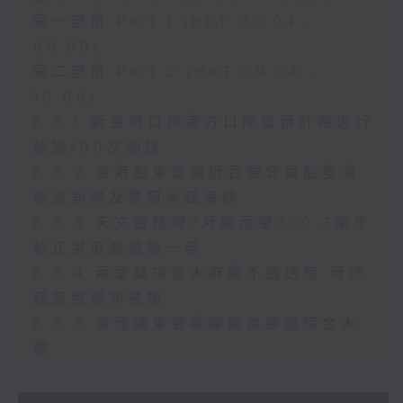
第一部份 Part 1 (HKT 08:04 -
09:00)
第二部份 Part 2 (HKT 09:04 -
10:00)
8.5.1 新皇崗口岸港方口岸區預計將進行
超過100次測試
8.5.2 香港船東會稱近百艘會員船隻滯
留波斯灣及霍爾木茲海峽
8.5.3 天文台錄得7月總雨量790.3毫米
較正常值高超過一倍
8.5.4 兩童疑誤食大麻糖不適送院 母涉
疏忽照顧同被捕
8.5.5 東涌滿東邨毗鄰擬建康體綜合大
樓