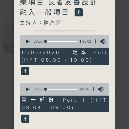
樂項目 長者友善設計
融入一般項目
主持人：陳燕萍
千禧年代
電台直播
0
seconds
00:00
1:36:02
of
特備網頁
PODCASTS
所有集數
1
11/05/2026 - 足本 Full
FACEBOOK
hour,
(HKT 08:00 - 10:00)
36
minutes,
2
seconds
您喜歡這個節目嗎?
0
seconds
00:00
49:30
簡介
GIST
of
49
第一部份 Part 1 (HKT
minutes,
08:04 - 09:00)
30
主持人：陳燕萍
seconds
《千禧年代》