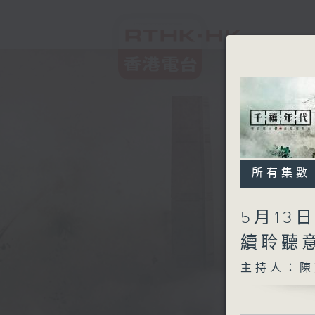
所有集數
5月13
續聆聽
主持人：陳