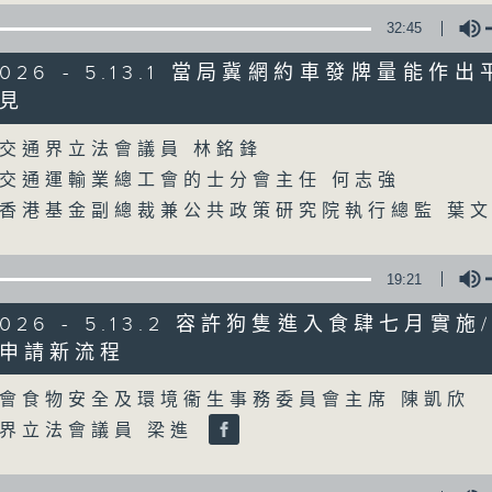
32:45
星期一至五
/2026 - 5.13.1 當局冀網約車發牌量能作
聲音更立體 意見更多元
見
Volume
交通界立法會議員 林銘鋒
「千禧年代」鼓勵聽眾及嘉賓作有觀點、有
交通運輸業總工會的士分會主任 何志強
新意見、新角度。透過時事速遞，每日早晨
香港基金副總裁兼公共政策研究院執行總監 葉
天。
監製：林嘉瑜
19:21
/2026 - 5.13.2 容許狗隻進入食肆七月實
申請新流程
Volume
會食物安全及環境衞生事務委員會主席 陳凱欣
界立法會議員 梁進