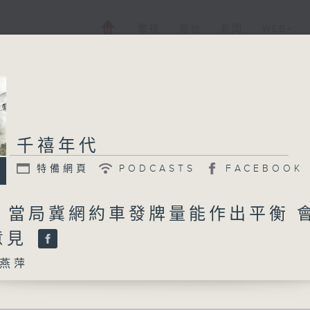
電視
電台
新聞
WEB+
千禧年代
特備網頁
PODCASTS
FACEBOOK
日 當局冀網約車發牌量能作出平衡 
意見
燕萍