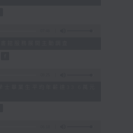
07:46
就三項圖書館服務展開主動調查
08:25
 八大學士畢業生平均年薪達33.6萬元
06:18