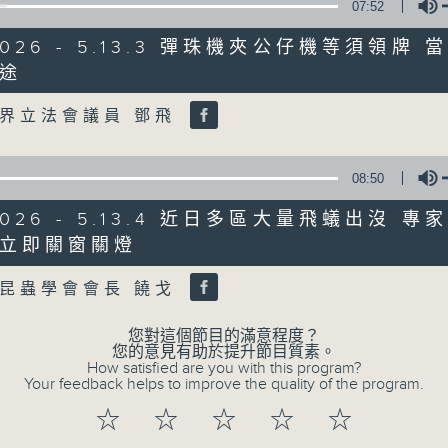
07:52
/2026 - 5.13.3 彈珠機夾公仔機等須領牌
07/08/2026
途
Volume
8月7日 立法會研究指本港居民
界立法會議員 鄧飛
粵港澳消委會合作 一站式處理投訴
0
seconds
00:00
of
08:50
1
07/08/2026 - 足本 Full (HKT 08:00
hour,
/2026 - 5.13.4 近日多區大量飛蟻出沒 
37
minutes,
立即關窗關燈
51
Volume
seconds
Volume
昆蟲學會會長 饒戈
90%
0
seconds
00:00
of
您對這個節目的滿意程度？
50
您的意見有助於提升節目質素。
第一部份 Part 1 (HKT 08:04 - 09:00
minutes,
How satisfied are you with this program?
50
Your feedback helps to improve the quality of the program.
seconds
Volume
90%
☆
☆
☆
☆
☆