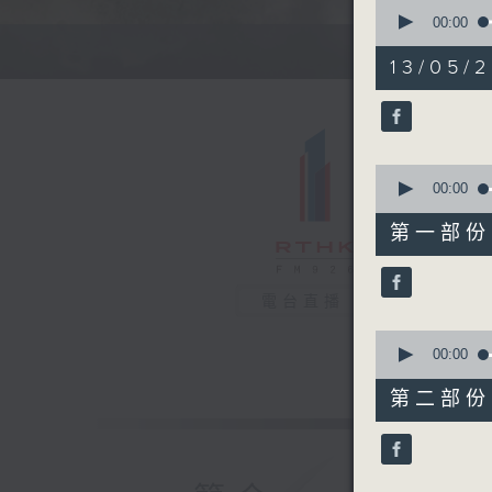
0
seconds
00:00
of
1
13/05/2
hour,
34
minutes,
52
seconds
90%
0
seconds
00:00
of
48
第一部份 P
minutes,
30
seconds
90%
電台直播
0
seconds
00:00
of
46
第二部份 P
minutes,
32
seconds
90%