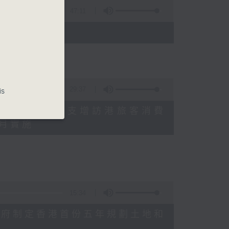
47:11
)
29:37
is
研究指本港居民境外開支增訪港旅客消費
十月實施
15:34
公布對政府制定香港首份五年規劃土地和