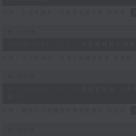
seconds
Volume
90%
訪問：立法會議員、公屋聯會副主席 梁文廣
0
seconds
00:00
of
7
07/08/2026 - 8.7.3 申訴專員
minutes,
46
seconds
Volume
訪問：立法會議員、香港出版總會會長 李家駒
90%
0
seconds
00:00
of
8
07/08/2026 - 8.7.4 教資會統計
minutes,
25
升2%
seconds
Volume
90%
訪問：香港人力資源管理學會副會長 陸國坤
0
seconds
00:00
of