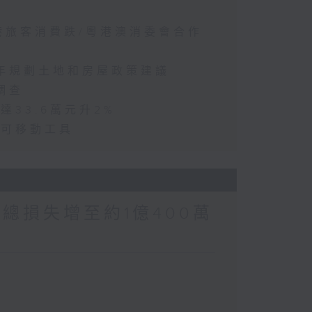
訪港旅客消費跌/粵港澳消委會合作
五年規劃土地和房屋政策建議
調查
達33.6萬元升2%
動可移動工具
涉案總損失增至約1億400萬