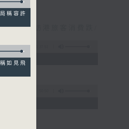
 當局稱容許
境外開支增訪港旅客消費跌/
 十月實施
1:37:51
 - 10:00)
專家稱如見飛
50:50
)