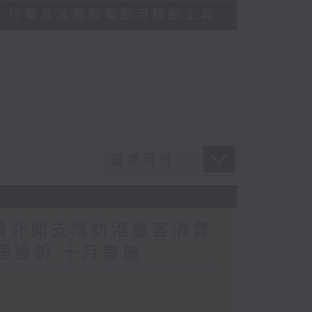
多區執法 打擊非法駕駛電動可移動工具
民境外開支增訪港旅客消費
理投訴 十月實施