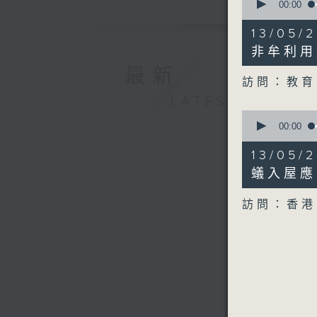
seconds
00:00
of
7
13/05
minutes,
52
非牟利用
seconds
最新
90%
訪問：教育
LATEST
0
seconds
00:00
of
8
13/05
minutes,
50
蟻入屋應
seconds
90%
訪問：香港