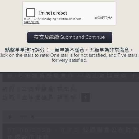
0
seconds
00:00
of
47
第二部份 Part 2 (HKT 09:04 - 10:00
minutes,
11
seconds
Volume
90%
提交及繼續 Submit and Continue
0
點擊星星進行評分：一顆星為不滿意，五顆星為非常滿意。
seconds
00:00
lick on the stars to rate: One star is for not satisfied, and Five stars 
of
for very satisfied.
29
07/08/2026 - 8.7.1 立法會
minutes,
37
跌/粵港澳消委會合作 一站式處理投訴 
seconds
Volume
90%
訪問：立法會議員 姚柏良
訪問：立法會議員 陳凱欣
0
seconds
00:00
of
15
07/08/2026 - 8.7.2 公屋聯會
minutes,
34
房屋政策建議