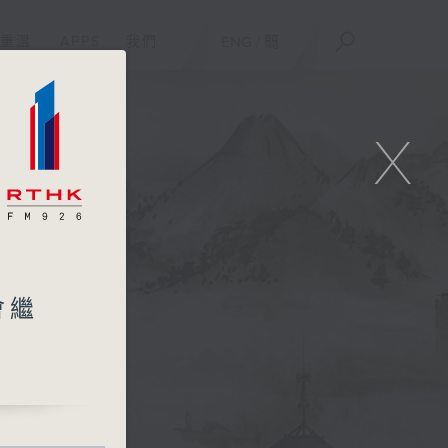
重溫
APPS
我們
ENG
/
簡
X
會繼