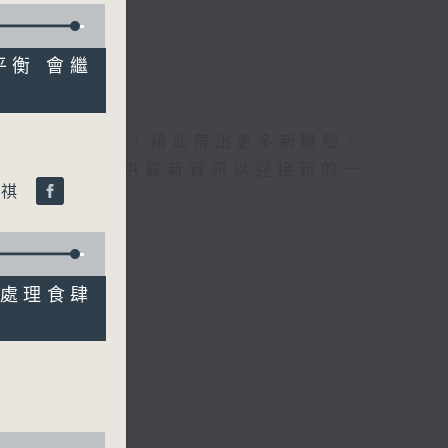
出平衡 會繼
理據的意見交流，藉此帶出更多新觀點、
為廣大聽眾提供最新資訊以迎接新的一
文祺
施/處理食肆