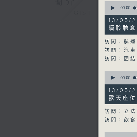
簡介
0
seconds
00:00
GIST
of
32
13/05
minutes,
45
續聆聽意
seconds
90%
訪問：航運
訪問：汽車
訪問：團結
0
seconds
00:00
of
19
13/05
minutes,
21
露天座位
seconds
90%
訪問：立法
訪問：飲食
0