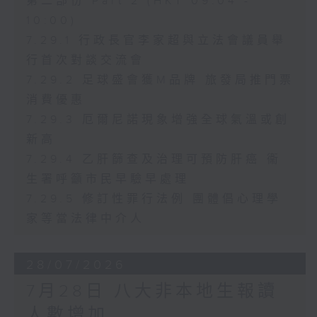
第二部份 Part 2 (HKT 09:04 -
10:00)
7.29.1 行政長官李家超與立法會議員舉
行首次對談交流會
7.29.2 足球盛會獲M品牌 旅發局推門票
消費優惠
7.29.3 厄爾尼諾現象增強全球氣溫或創
新高
7.29.4 乙肝篩查及治理可預防肝癌 衞
生署呼籲市民早驗早處理
7.29.5 修訂性罪行法例 團體倡心理學
家等當法律中介人
28/07/2026
7月28日 八大非本地生報讀
人數增加