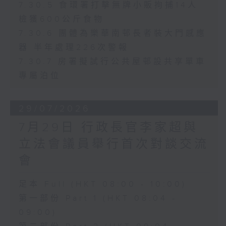
7.30.5 食環署打擊無牌小販拘捕14人
檢獲600公斤食物
7.30.6 團體為樂華南邨長者裝大門感應
器 半年處理226次警報
7.30.7 房署擬試行公共屋邨設共享單車
專屬泊位
29/07/2026
7月29日 行政長官李家超與
立法會議員舉行首次對談交流
會
足本 Full (HKT 08:00 - 10:00)
第一部份 Part 1 (HKT 08:04 -
09:00)