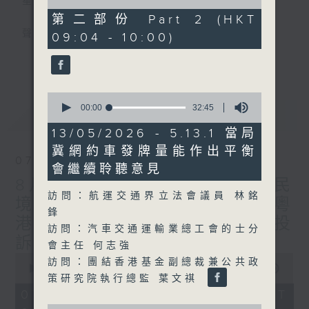
星期一至五
of
46
第二部份 Part 2 (HKT
minutes,
聲音更立體 意見更多元
09:04 - 10:00)
32
seconds
更多...
「千禧年代」鼓勵聽眾及嘉賓作有觀點、有理
據的意見交流，藉此帶出更多新觀點、新意
0
見、新角度。透過時事速遞，每日早晨為廣大
seconds
00:00
32:45
最新
LATEST
聽眾提供最新資訊以迎接新的一天。
of
32
13/05/2026 - 5.13.1 當局
minutes,
監製：林嘉瑜
冀網約車發牌量能作出平衡
45
07/08/2026
seconds
會繼續聆聽意見
8月7日 立法會研究指本港居民
訪問：航運交通界立法會議員 林銘
境外開支增訪港旅客消費跌/粵
鋒
港澳消委會合作 一站式處理投
訪問：汽車交通運輸業總工會的士分
訴 十月實施
會主任 何志強
0
訪問：團結香港基金副總裁兼公共政
seconds
00:00
1:37:51
策研究院執行總監 葉文祺
of
1
07/08/2026 - 足本 Full (HKT
hour,
0