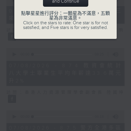
and Continue
of
7
07/08/2026 - 8.7.3 申訴專員就三
點擊星星進行評分：一顆星為不滿意，五顆
minutes,
項圖書館服務展開主動調查
星為非常滿意。
46
Click on the stars to rate: One star is for not
seconds
satisfied, and Five stars is for very satisfied.
訪問：立法會議員、香港出版總會會長 李家駒
0
seconds
00:00
08:25
of
8
07/08/2026 - 8.7.4 教資會統計
minutes,
八大學士畢業生平均年薪達33.6萬元
25
seconds
升2%
訪問：香港人力資源管理學會副會長 陸國坤
0
seconds
00:00
06:18
of
6
07/08/2026 - 8.7.5 警方全港多區
minutes,