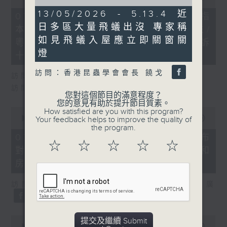
of
of
8
13/05/2026 - 5.13.4 近
29
07/08/2026 - 8.7.1 立法會研究指
minutes,
minutes,
日多區大量飛蟻出沒 專家稱
50
本港居民境外開支增訪港旅客消費跌/
37
seconds
seconds
如見飛蟻入屋應立即關窗關
粵港澳消委會合作 一站式處理投訴
燈
十月實施
訪問：香港昆蟲學會會長 饒戈
訪問：立法會議員 姚柏良
訪問：立法會議員 陳凱欣
您對這個節目的滿意程度？
您的意見有助於提升節目質素。
0
How satisfied are you with this program?
seconds
00:00
15:34
Your feedback helps to improve the quality of
of
the program.
15
07/08/2026 - 8.7.2 公屋聯會公布
minutes,
☆
☆
☆
☆
☆
對政府制定香港首份五年規劃土地和
34
seconds
房屋政策建議
訪問：立法會議員、公屋聯會副主席 梁文廣
0
提交及繼續 Submit
seconds
00:00
07:46