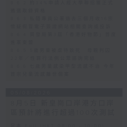
8.6.2 約34%申請人經大學聯招獲正式
遴選取錄資格
8.6.3 私隱專員公署過去三個月收16宗
懷疑假冒電子簽證網站相關查詢或投訴
8.6.4 貿發局第3屆「香港好物節」首度
進軍東盟
8.6.5 5歲男童被虐待致死 母親判囚
22年／性罪行法例公眾諮詢完結
8.6.6 七歲男童感染甲型流感不治 今年
首宗兒童流感離世個案
05/08/2026
8月5日 新皇崗口岸港方口岸
區預計將進行超過100次測試
足本 Full (HKT 08:00 - 10:00)