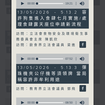
08:00 - 10:00)
37
seconds
00:00
19:21
minutes,
of
51
19
13/05/2026 - 5.13.2 容
seconds
minutes,
許狗隻進入食肆七月實施/處
21
0
seconds
理食肆露天座位申請新流程
seconds
00:00
50:50
of
50
訪問：立法會食物安全及環境衞生事
第一部份 Part 1 (HKT 08:04 -
minutes,
務委員會主席 陳凱欣
09:00)
50
seconds
訪問：飲食界立法會議員 梁進
0
seconds
00:00
07:52
0
of
seconds
00:00
47:11
7
13/05/2026 - 5.13.3 彈
of
minutes,
47
第二部份 Part 2 (HKT 09:04 -
珠機夾公仔機等須領牌 當局
52
minutes,
seconds
10:00)
稱容許非牟利用途
11
seconds
訪問：教育界立法會議員 鄧飛
0
0
seconds
00:00
08:50
seconds
00:00
29:37