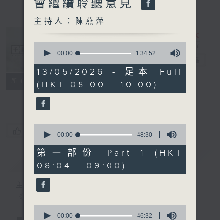
會繼續聆聽意見
主持人：陳燕萍
0
seconds
00:00
1:34:52
千禧年代
電台直播
of
1
13/05/2026 - 足本 Full
hour,
特備網頁
PODCASTS
所有集數
(HKT 08:00 - 10:00)
34
minutes,
FACEBOOK
52
seconds
0
您喜歡這個節目嗎?
seconds
00:00
48:30
of
48
第一部份 Part 1 (HKT
minutes,
簡介
GIST
08:04 - 09:00)
30
seconds
主持人：陳燕萍
《千禧年代》
0
seconds
00:00
46:32