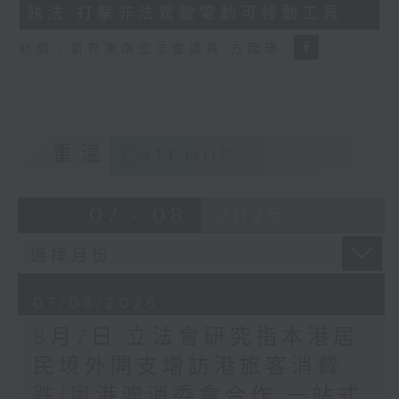
執法 打擊非法駕駛電動可移動工具
18
seconds
訪問：新界東南立法會議員 方國珊
重溫
CATCHUP
07 - 08
2026
07/08/2026
8月7日 立法會研究指本港居
民境外開支增訪港旅客消費
跌/粵港澳消委會合作 一站式