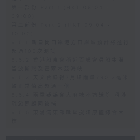
第一部份 Part 1 (HKT 08:04 -
09:00)
第二部份 Part 2 (HKT 09:04 -
10:00)
8.5.1 新皇崗口岸港方口岸區預計將進行
超過100次測試
8.5.2 香港船東會稱近百艘會員船隻滯
留波斯灣及霍爾木茲海峽
8.5.3 天文台錄得7月總雨量790.3毫米
較正常值高超過一倍
8.5.4 兩童疑誤食大麻糖不適送院 母涉
疏忽照顧同被捕
8.5.5 東涌滿東邨毗鄰擬建康體綜合大
樓