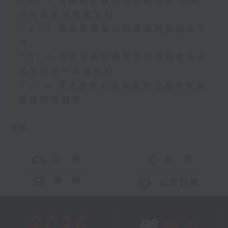
7.27.3 東鐵綫沿綫多個地點塌樹 太和
站附近架空電纜受損
7.27.4 預設醫療指示相關條例星期五生
效
7.27.5 酒店及賓館須提供防煙頭套本月
起生效設一年寬限期
7.27.6 港大首推社區藥劑師主導骨質疏
鬆症篩查服務
更多 ...
交 通
社 交
聯 絡
公眾回饋