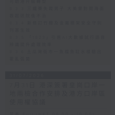
可助港升級轉型
8.3.3 三鐵賽失蹤男子 大美督對開海面
救起送院後不治
8.3.4 新修訂竹棚及金屬棚架安全守則
刊憲生效
8.3.5 「1823」引進AI大數據試行語音
辨識提升處理效率
8.3.6 土瓜灣街市一魚檔魚缸水樣驗出
霍亂弧菌
31/07/2026
7月31日 港深簽署皇崗口岸一
地兩檢合作安排及港方口岸區
使用權協議
足本 Full (HKT 08:00 - 10:00)