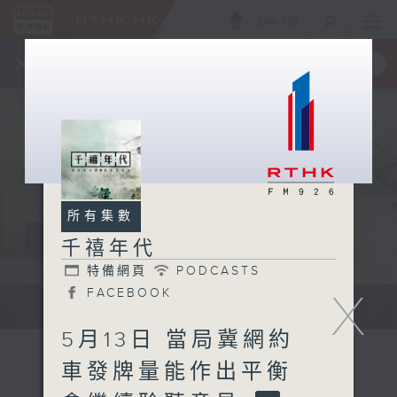
ENG
/
簡
×
全新 RTHK On The Go
取得
一手掌握 RTHK 電台、電視節目
所有集數
千禧年代
特備網頁
PODCASTS
X
FACEBOOK
有觀點、有理據的意見交流。
5月13日 當局冀網約
車發牌量能作出平衡