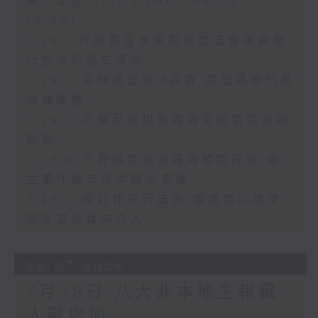
第二部份 Part 2 (HKT 09:04 -
10:00)
7.29.1 行政長官李家超與立法會議員舉
行首次對談交流會
7.29.2 足球盛會獲M品牌 旅發局推門票
消費優惠
7.29.3 厄爾尼諾現象增強全球氣溫或創
新高
7.29.4 乙肝篩查及治理可預防肝癌 衞
生署呼籲市民早驗早處理
7.29.5 修訂性罪行法例 團體倡心理學
家等當法律中介人
28/07/2026
7月28日 八大非本地生報讀
人數增加