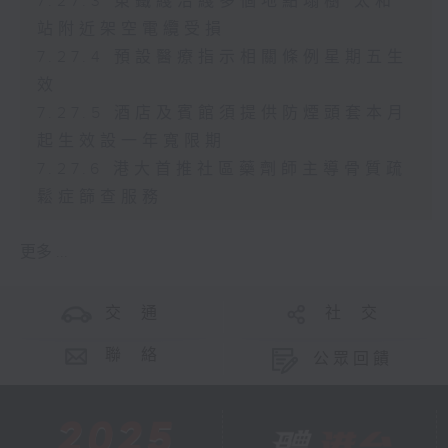
7.27.3 東鐵綫沿綫多個地點塌樹 太和
站附近架空電纜受損
7.27.4 預設醫療指示相關條例星期五生
效
7.27.5 酒店及賓館須提供防煙頭套本月
起生效設一年寬限期
7.27.6 港大首推社區藥劑師主導骨質疏
鬆症篩查服務
更多 ...
交 通
社 交
聯 絡
公眾回饋