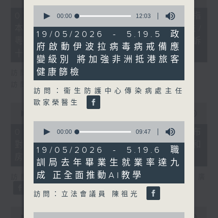
of
0
29
07/08/2026 - 8.7.1 立法會研究指
seconds
00:00
12:03
minutes,
of
本港居民境外開支增訪港旅客消費跌/
37
12
19/05/2026 - 5.19.5 政
seconds
minutes,
粵港澳消委會合作 一站式處理投訴
府啟動伊波拉病毒病戒備應
3
十月實施
seconds
變級別 將加強非洲抵港旅客
健康篩檢
訪問：立法會議員 姚柏良
訪問：立法會議員 陳凱欣
訪問：衞生防護中心傳染病處主任
歐家榮醫生
0
seconds
00:00
15:34
of
0
15
07/08/2026 - 8.7.2 公屋聯會公布
seconds
00:00
09:47
minutes,
of
對政府制定香港首份五年規劃土地和
34
9
19/05/2026 - 5.19.6 職
seconds
minutes,
房屋政策建議
訓局去年畢業生就業率達九
47
seconds
成 正全面推動AI教學
訪問：立法會議員、公屋聯會副主席 梁文廣
訪問：立法會議員 陳祖光
0
0
seconds
00:00
07:46