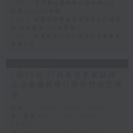
7.30.5 食環署打擊無牌小販拘捕14人
檢獲600公斤食物
7.30.6 團體為樂華南邨長者裝大門感應
器 半年處理226次警報
7.30.7 房署擬試行公共屋邨設共享單車
專屬泊位
29/07/2026
7月29日 行政長官李家超與
立法會議員舉行首次對談交流
會
足本 Full (HKT 08:00 - 10:00)
第一部份 Part 1 (HKT 08:04 -
09:00)