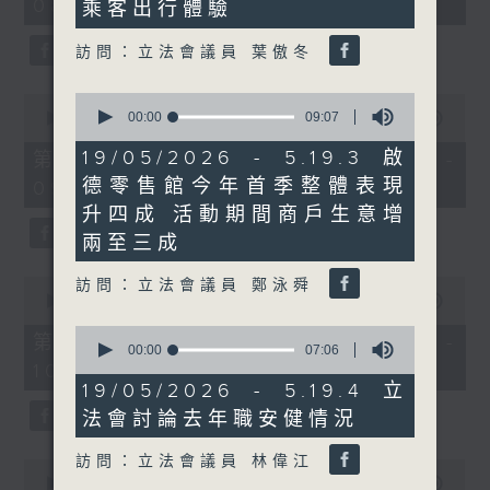
08:00 - 10:00)
37
乘客出行體驗
minutes,
51
訪問：立法會議員 葉傲冬
seconds
0
0
seconds
00:00
09:07
seconds
00:00
50:50
of
of
9
50
19/05/2026 - 5.19.3 啟
第一部份 Part 1 (HKT 08:04 -
minutes,
minutes,
德零售館今年首季整體表現
09:00)
7
50
seconds
seconds
升四成 活動期間商戶生意增
兩至三成
0
訪問：立法會議員 鄭泳舜
seconds
00:00
47:11
of
0
47
第二部份 Part 2 (HKT 09:04 -
seconds
00:00
07:06
minutes,
of
10:00)
11
7
19/05/2026 - 5.19.4 立
seconds
minutes,
法會討論去年職安健情況
6
seconds
訪問：立法會議員 林偉江
0
seconds
00:00
29:37