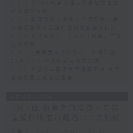
8.6.2 約34%申請人經大學聯招獲正式
遴選取錄資格
8.6.3 私隱專員公署過去三個月收16宗
懷疑假冒電子簽證網站相關查詢或投訴
8.6.4 貿發局第3屆「香港好物節」首度
進軍東盟
8.6.5 5歲男童被虐待致死 母親判囚
22年／性罪行法例公眾諮詢完結
8.6.6 七歲男童感染甲型流感不治 今年
首宗兒童流感離世個案
05/08/2026
8月5日 新皇崗口岸港方口岸
區預計將進行超過100次測試
足本 Full (HKT 08:00 - 10:00)