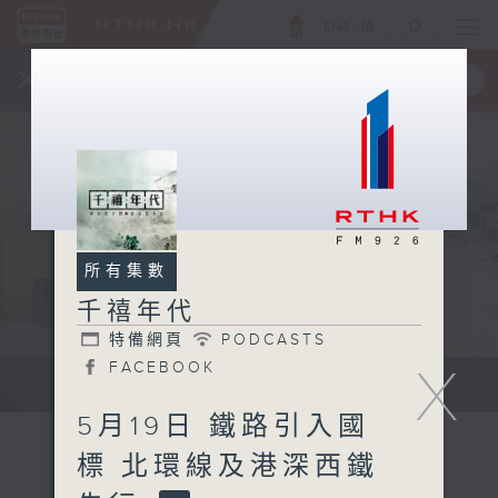
ENG
/
簡
×
全新 RTHK On The Go
取得
一手掌握 RTHK 電台、電視節目
所有集數
千禧年代
特備網頁
PODCASTS
X
FACEBOOK
有觀點、有理據的意見交流。
5月19日 鐵路引入國
標 北環線及港深西鐵