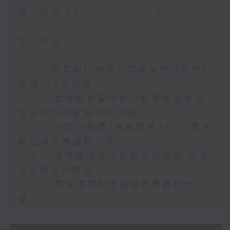
第一部份 Part 1 (HKT 08:04 -
09:00)
第二部份 Part 2 (HKT 09:04 -
10:00)
8.5.1 新皇崗口岸港方口岸區預計將進行
超過100次測試
8.5.2 香港船東會稱近百艘會員船隻滯
留波斯灣及霍爾木茲海峽
8.5.3 天文台錄得7月總雨量790.3毫米
較正常值高超過一倍
8.5.4 兩童疑誤食大麻糖不適送院 母涉
疏忽照顧同被捕
8.5.5 東涌滿東邨毗鄰擬建康體綜合大
樓