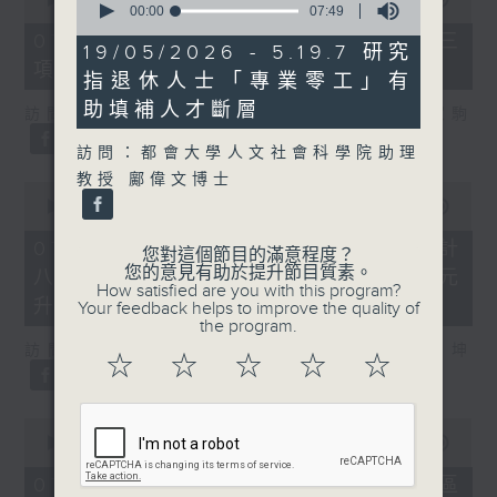
seconds
00:00
07:49
of
of
7
07/08/2026 - 8.7.3 申訴專員就三
7
19/05/2026 - 5.19.7 研究
minutes,
minutes,
項圖書館服務展開主動調查
46
指退休人士「專業零工」有
49
seconds
seconds
助填補人才斷層
訪問：立法會議員、香港出版總會會長 李家駒
訪問：都會大學人文社會科學院助理
教授 鄺偉文博士
0
seconds
00:00
08:25
of
8
07/08/2026 - 8.7.4 教資會統計
您對這個節目的滿意程度？
minutes,
您的意見有助於提升節目質素。
八大學士畢業生平均年薪達33.6萬元
25
How satisfied are you with this program?
seconds
升2%
Your feedback helps to improve the quality of
the program.
訪問：香港人力資源管理學會副會長 陸國坤
☆
☆
☆
☆
☆
0
seconds
00:00
06:18
of
6
07/08/2026 - 8.7.5 警方全港多區
minutes,