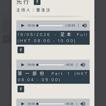
先行
主持人：蕭洛汶
0
seconds
00:00
1:35:58
千禧年代
電台直播
of
1
19/05/2026 - 足本 Full
hour,
特備網頁
PODCASTS
所有集數
(HKT 08:00 - 10:00)
35
minutes,
FACEBOOK
58
seconds
0
您喜歡這個節目嗎?
seconds
00:00
49:30
of
49
第一部份 Part 1 (HKT
minutes,
簡介
GIST
08:04 - 09:00)
30
seconds
主持人：蕭洛汶
《千禧年代》
0
seconds
00:00
46:38