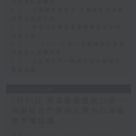
可助港升級轉型
8.3.3 三鐵賽失蹤男子 大美督對開海面
救起送院後不治
8.3.4 新修訂竹棚及金屬棚架安全守則
刊憲生效
8.3.5 「1823」引進AI大數據試行語音
辨識提升處理效率
8.3.6 土瓜灣街市一魚檔魚缸水樣驗出
霍亂弧菌
31/07/2026
7月31日 港深簽署皇崗口岸一
地兩檢合作安排及港方口岸區
使用權協議
足本 Full (HKT 08:00 - 10:00)