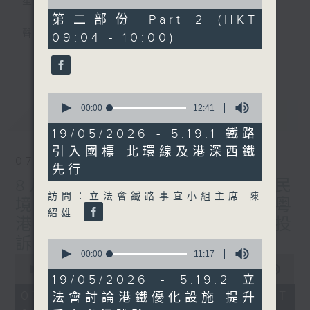
星期一至五
of
46
第二部份 Part 2 (HKT
minutes,
聲音更立體 意見更多元
09:04 - 10:00)
38
seconds
更多...
「千禧年代」鼓勵聽眾及嘉賓作有觀點、有理
據的意見交流，藉此帶出更多新觀點、新意
0
見、新角度。透過時事速遞，每日早晨為廣大
seconds
00:00
12:41
最新
LATEST
聽眾提供最新資訊以迎接新的一天。
of
12
19/05/2026 - 5.19.1 鐵路
minutes,
監製：林嘉瑜
引入國標 北環線及港深西鐵
41
07/08/2026
seconds
先行
8月7日 立法會研究指本港居民
訪問：立法會鐵路事宜小組主席 陳
境外開支增訪港旅客消費跌/粵
紹雄
港澳消委會合作 一站式處理投
訴 十月實施
0
seconds
00:00
11:17
0
of
seconds
00:00
1:37:51
11
19/05/2026 - 5.19.2 立
of
minutes,
1
07/08/2026 - 足本 Full (HKT
法會討論港鐵優化設施 提升
17
hour,
seconds