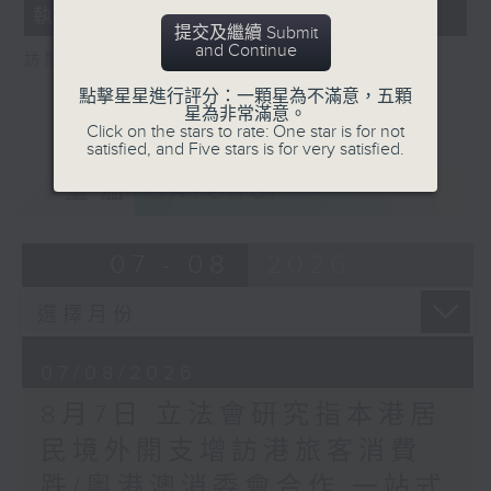
執法 打擊非法駕駛電動可移動工具
18
提交及繼續 Submit
seconds
and Continue
訪問：新界東南立法會議員 方國珊
點擊星星進行評分：一顆星為不滿意，五顆
星為非常滿意。
Click on the stars to rate: One star is for not
satisfied, and Five stars is for very satisfied.
重溫
CATCHUP
07 - 08
2026
07/08/2026
8月7日 立法會研究指本港居
民境外開支增訪港旅客消費
跌/粵港澳消委會合作 一站式