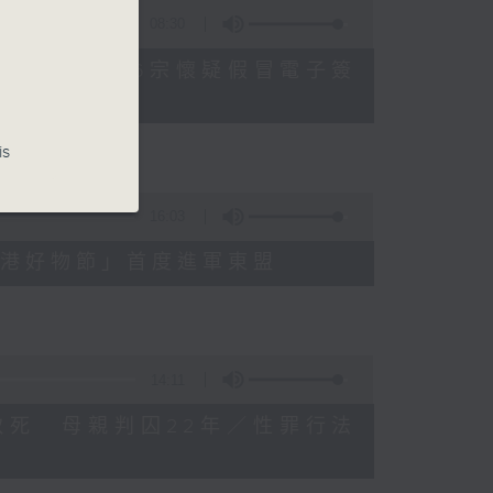
08:30
公署過去三個月收16宗懷疑假冒電子簽
is
16:03
3屆「香港好物節」首度進軍東盟
14:11
被虐待致死 母親判囚22年／性罪行法