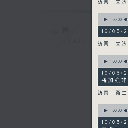
訪問：立法
0
seconds
00:00
of
最新
7
19/05
minutes,
6
LATEST
seconds
訪問：立法
90%
0
seconds
00:00
of
12
19/05
minutes,
3
將加強非
seconds
90%
訪問：衞生
0
seconds
00:00
of
9
19/05
minutes,