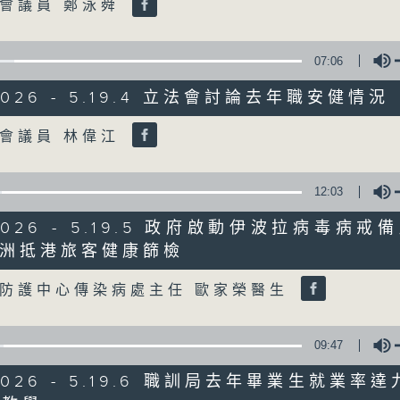
會議員 鄭泳舜
06/08/2026
07:06
8月6日 FUN COFFEE騙案涉
/2026 - 5.19.4 立法會討論去年職安健情況
0
seconds
00:00
Volume
of
會議員 林偉江
1
06/08/2026 - 足本 Full (HKT 08:00
hour,
37
minutes,
12:03
37
seconds
Volume
/2026 - 5.19.5 政府啟動伊波拉病毒病
90%
0
洲抵港旅客健康篩檢
seconds
00:00
Volume
of
50
防護中心傳染病處主任 歐家榮醫生
第一部份 Part 1 (HKT 08:04 - 09:00
minutes,
40
seconds
Volume
90%
09:47
0
/2026 - 5.19.6 職訓局去年畢業生就業率
seconds
00:00