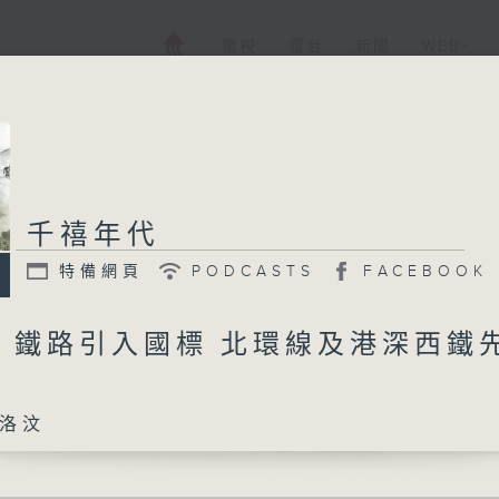
電視
電台
新聞
WEB+
千禧年代
特備網頁
PODCASTS
FACEBOOK
日 鐵路引入國標 北環線及港深西鐵
洛汶