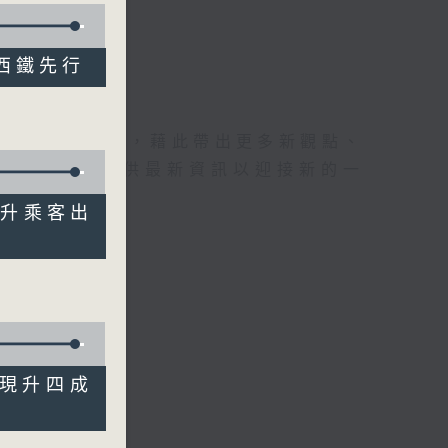
港深西鐵先行
理據的意見交流，藉此帶出更多新觀點、
為廣大聽眾提供最新資訊以迎接新的一
 提升乘客出
體表現升四成