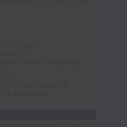
涉案總損失增至約1億400萬
約1億400萬元
選取錄資格
懷疑假冒電子簽證網站相關查詢或投
軍東盟
2年／性罪行法例公眾諮詢完結
首宗兒童流感離世個案