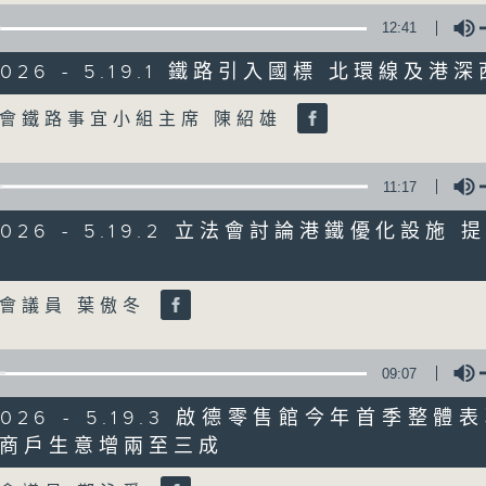
12:41
星期一至五
/2026 - 5.19.1 鐵路引入國標 北環線及
聲音更立體 意見更多元
Volume
會鐵路事宜小組主席 陳紹雄
「千禧年代」鼓勵聽眾及嘉賓作有觀點、有
新意見、新角度。透過時事速遞，每日早晨
11:17
天。
/2026 - 5.19.2 立法會討論港鐵優化設施
Volume
監製：林嘉瑜
會議員 葉傲冬
09:07
/2026 - 5.19.3 啟德零售館今年首季整
商戶生意增兩至三成
Volume