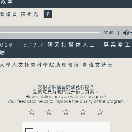
I教學
of
Volume
47
第二部份 Part 2 (HKT 09:04 - 10:00
minutes,
會議員 陳祖光
7
seconds
Volume
90%
07:49
0
seconds
00:00
/2026 - 5.19.7 研究指退休人士「專業
of
層
16
06/08/2026 - 8.6.1 FUN CO
Volume
minutes,
3
元
大學人文社會科學院助理教授 鄺偉文博士
seconds
Volume
90%
訪問：立法會議員 吳傑莊
您對這個節目的滿意程度？
0
您的意見有助於提升節目質素。
seconds
00:00
How satisfied are you with this program?
of
Your feedback helps to improve the quality of the program.
15
06/08/2026 - 8.6.2 約34%
minutes,
☆
☆
☆
☆
☆
0
seconds
Volume
訪問：香港中文大學入學及學生資助處處長 劉
90%