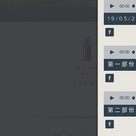
0
seconds
00:00
of
1
19/05/
hour,
35
minutes,
58
seconds
90%
0
seconds
00:00
of
49
第一部份 P
minutes,
30
seconds
90%
電台直播
0
seconds
00:00
of
46
第二部份 P
minutes,
38
seconds
90%