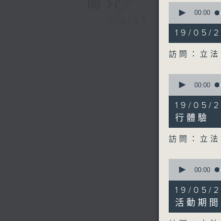
簡介
0
seconds
00:00
GIST
of
12
19/05
minutes,
41
seconds
訪問：立法
90%
0
seconds
00:00
of
11
19/05
minutes,
17
行體驗
seconds
90%
訪問：立法
0
seconds
00:00
of
9
19/05
minutes,
7
活動期間
seconds
90%