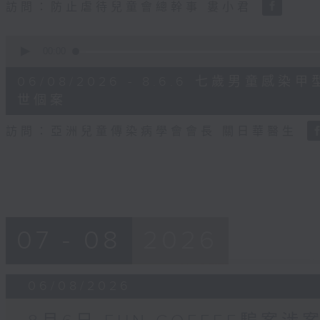
訪問：防止虐待兒童會總幹事 婁小君
0
seconds
00:00
of
5
06/08/2026 - 8.6.6 七歲男童
minutes,
35
世個案
seconds
Volume
90%
訪問：亞洲兒童傳染病學會會長 關日華醫生
07 - 08
2026
06/08/2026