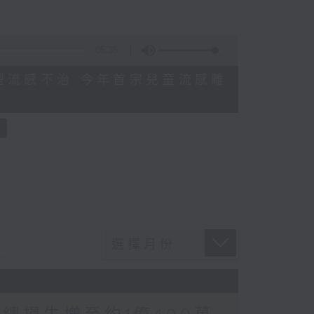
05:35
感染甲型流感不治 今年首宗兒童流感離