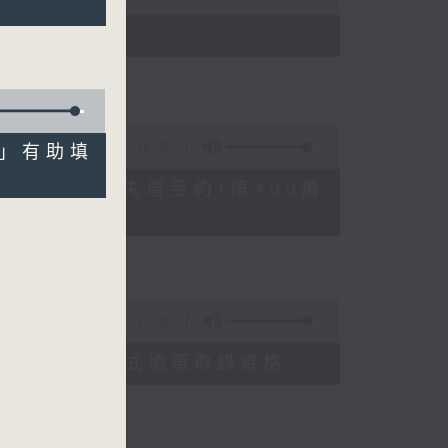
)
16:03
零工」有助填
FFEE騙案涉案總損失增至約1億400萬
15:00
申請人經大學聯招獲正式遴選取錄資格
善雅