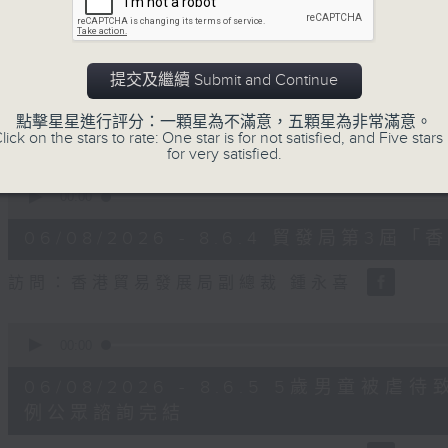
0
seconds
00:00
of
8
06/08/2026 - 8.6.3 私隱專員
minutes,
提交及繼續 Submit and Continue
30
證網站相關查詢或投訴
seconds
Volume
90%
點擊星星進行評分：一顆星為不滿意，五顆星為非常滿意。
訪問：個人資料私隱專員 鍾麗玲
lick on the stars to rate: One star is for not satisfied, and Five stars 
for very satisfied.
0
seconds
00:00
of
16
06/08/2026 - 8.6.4 貿發局第
minutes,
3
seconds
Volume
訪問：香港貿易發展局副總裁 鍾永喜
90%
0
seconds
00:00
of
14
06/08/2026 - 8.6.5 5歲男童
minutes,
11
例公眾諮詢完結
seconds
Volume
90%