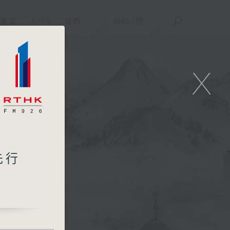
重溫
APPS
我們
ENG
/
簡
X
先行