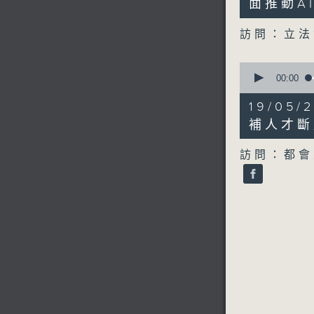
47
面推動A
seconds
90%
訪問：立法
0
seconds
00:00
of
7
19/05
minutes,
49
補人才斷
seconds
90%
訪問：都會