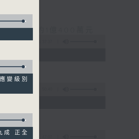
案總損失增至約1億400萬元
1:37:37
 - 10:00)
戒備應變級別
50:40
)
達九成 正全
47:07