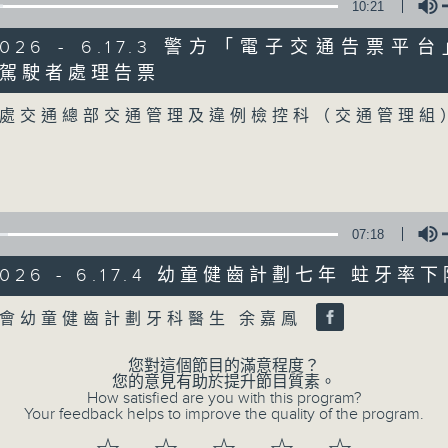
10:21
/2026 - 6.17.3 警方「電子交通告票
07/08/2026
駕駛者處理告票
Volume
8月7日 立法會研究指本港居民
處交通總部交通管理及違例檢控科（交通管理組
粵港澳消委會合作 一站式處理投訴
0
seconds
00:00
of
1
07/08/2026 - 足本 Full (HKT 08:04
hour,
51
07:18
minutes,
59
/2026 - 6.17.4 幼童健齒計劃七年 蛀牙率下
seconds
Volume
90%
0
Volume
seconds
00:00
會幼童健齒計劃牙科醫生 余嘉鳳
of
56
第一部份 Part 1 (HKT 08:04 - 09:00
minutes,
您對這個節目的滿意程度？
10
您的意見有助於提升節目質素。
seconds
Volume
How satisfied are you with this program?
90%
Your feedback helps to improve the quality of the program.