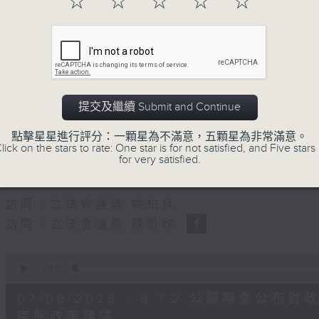
☆
☆
☆
☆
☆
0
seconds
00:00
of
56
第二部份 Part 2 (HKT 09:04 - 10:00
minutes,
9
seconds
Volume
90%
提交及繼續 Submit and Continue
0
seconds
00:00
點擊星星進行評分：一顆星為不滿意，五顆星為非常滿意。
of
lick on the stars to rate: One star is for not satisfied, and Five stars 
29
07/08/2026 - 8.7.1 立法會
for very satisfied.
minutes,
37
跌/粵港澳消委會合作 一站式處理投訴 
seconds
Volume
90%
訪問：立法會議員 姚柏良
訪問：立法會議員 陳凱欣
0
seconds
00:00
of
15
07/08/2026 - 8.7.2 公屋聯會
minutes,
34
房屋政策建議