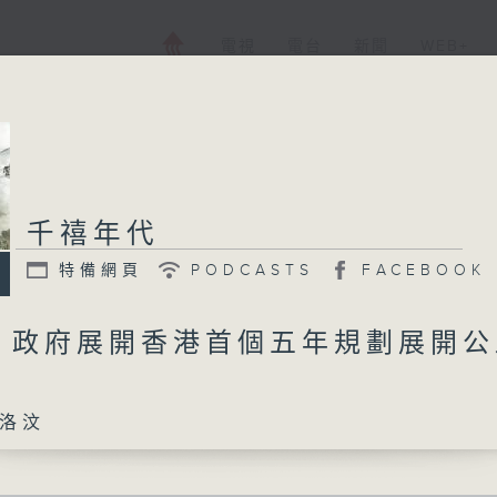
電視
電台
新聞
WEB+
千禧年代
特備網頁
PODCASTS
FACEBOOK
日 政府展開香港首個五年規劃展開
洛汶