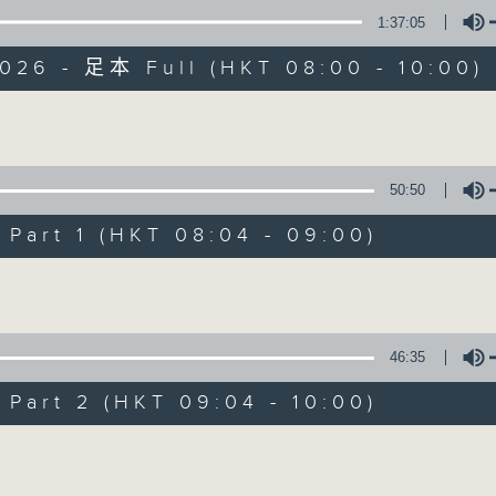
1:37:05
有觀點、有理據的意見交流。
026 - 足本 Full (HKT 08:00 - 10:00)
Volume
50:50
千禧年代
art 1 (HKT 08:04 - 09:00)
特備網頁
PODCASTS
所有集數
Volume
您喜歡這個節目嗎?
46:35
art 2 (HKT 09:04 - 10:00)
主持人：蕭洛汶
Volume
《千禧年代》