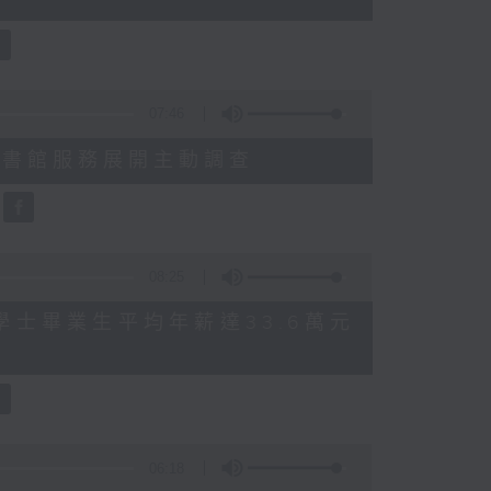
07:46
就三項圖書館服務展開主動調查
08:25
 八大學士畢業生平均年薪達33.6萬元
06:18