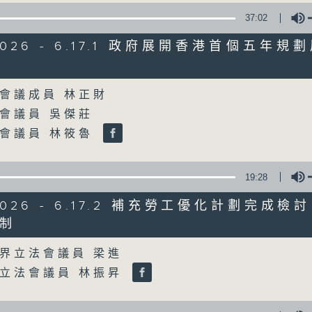
37:02
星期一至五
/2026 - 6.17.1 政府展開香港首個五年
聲音更立體 意見更多元
Volume
會議成員 林正財
「千禧年代」鼓勵聽眾及嘉賓作有觀點、有
會議員 吳傑莊
新意見、新角度。透過時事速遞，每日早晨
會議員 林筱魯
天。
監製：林嘉瑜
19:28
/2026 - 6.17.2 補充勞工優化計劃完成
制
Volume
界立法會議員 梁進
立法會議員 林振昇