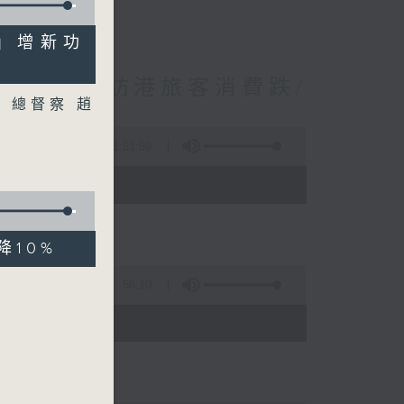
平台」增新功
境外開支增訪港旅客消費跌/
）總督察 趙
 十月實施
1:51:59
 - 10:00)
降10%
56:10
)