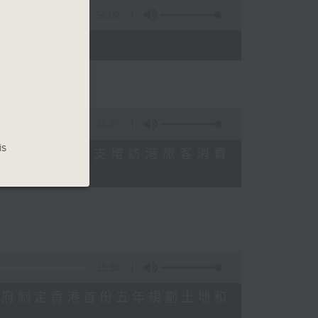
56:09
)
29:37
is
研究指本港居民境外開支增訪港旅客消費
十月實施
15:34
公布對政府制定香港首份五年規劃土地和