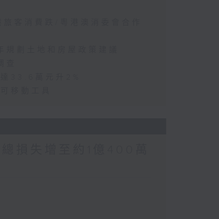
訪港旅客消費跌/粵港澳消委會合作
五年規劃土地和房屋政策建議
調查
達33.6萬元升2%
動可移動工具
涉案總損失增至約1億400萬