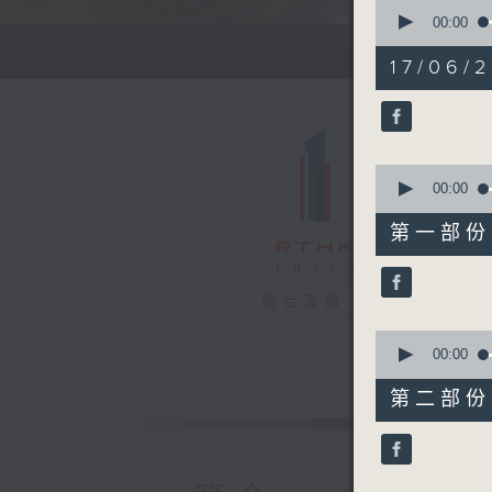
0
seconds
00:00
of
1
17/06/2
hour,
37
minutes,
5
seconds
90%
0
seconds
00:00
of
50
第一部份 P
minutes,
50
seconds
90%
電台直播
0
seconds
00:00
of
46
第二部份 P
minutes,
35
seconds
90%