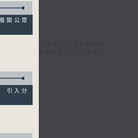
規劃展開公眾
理據的意見交流，藉此帶出更多新觀點、
為廣大聽眾提供最新資訊以迎接新的一
檢討 引入分