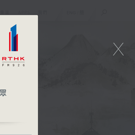
重溫
APPS
我們
ENG
/
簡
X
公眾