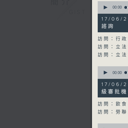
簡介
0
seconds
00:00
GIST
of
37
17/06
minutes,
2
諮詢
seconds
90%
訪問：行政
訪問：立法
訪問：立法
0
seconds
00:00
of
19
17/06
minutes,
28
級審批機
seconds
90%
訪問：飲食
訪問：勞聯
0