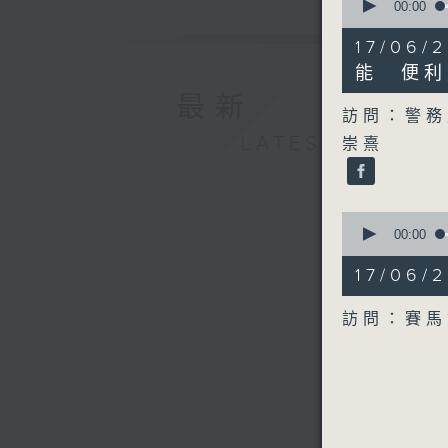
seconds
00:00
of
10
17/06
minutes,
21
能 便利
seconds
最新
90%
訪問：警務
LATEST
崇熹
0
seconds
00:00
of
7
17/06
minutes,
18
seconds
訪問：賽馬
90%