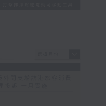
多區執法 打擊非法駕駛電動可移動工具
民境外開支增訪港旅客消費
理投訴 十月實施