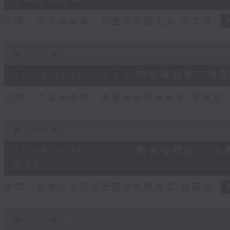
seconds
Volume
90%
訪問：立法會議員、公屋聯會副主席 梁文廣
0
seconds
00:00
of
7
07/08/2026 - 8.7.3 申訴專員
minutes,
46
seconds
Volume
訪問：立法會議員、香港出版總會會長 李家駒
90%
0
seconds
00:00
of
8
07/08/2026 - 8.7.4 教資會統計
minutes,
25
升2%
seconds
Volume
90%
訪問：香港人力資源管理學會副會長 陸國坤
0
seconds
00:00
of