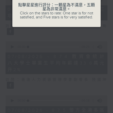
of
點擊星星進行評分：一顆星為不滿意，五顆
7
07/08/2026 - 8.7.3 申訴專員就三
星為非常滿意。
minutes,
Click on the stars to rate: One star is for not
項圖書館服務展開主動調查
46
satisfied, and Five stars is for very satisfied.
seconds
訪問：立法會議員、香港出版總會會長 李家駒
0
seconds
00:00
08:25
of
8
07/08/2026 - 8.7.4 教資會統計
minutes,
八大學士畢業生平均年薪達33.6萬元
25
seconds
升2%
訪問：香港人力資源管理學會副會長 陸國坤
0
seconds
00:00
06:18
of
6
07/08/2026 - 8.7.5 警方全港多區
minutes,