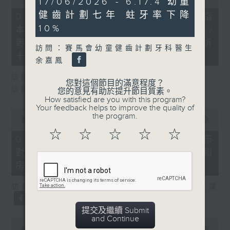
17/06/2026 - 6.17.4 幼童
of
minutes,
29
健齒計劃七年 蛀牙率下降
18
07/08/2026 - 8.7.1 立法會研究指
minutes,
seconds
10%
本港居民境外開支增訪港旅客消費跌/
37
seconds
粵港澳消委會合作 一站式處理投訴
訪問：賽馬會幼童健齒計劃牙科醫生
十月實施
余嘉鳳
訪問：立法會議員 姚柏良
您對這個節目的滿意程度？
訪問：立法會議員 陳凱欣
您的意見有助於提升節目質素。
How satisfied are you with this program?
Your feedback helps to improve the quality of
0
the program.
seconds
00:00
15:34
of
☆
☆
☆
☆
☆
15
07/08/2026 - 8.7.2 公屋聯會公布
minutes,
對政府制定香港首份五年規劃土地和
34
seconds
房屋政策建議
訪問：立法會議員、公屋聯會副主席 梁文廣
提交及繼續 Submit
and Continue
0
seconds
00:00
07:46