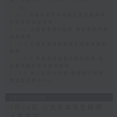
第二部份 Part 2 (HKT 09:04 -
10:00)
7.29.1 行政長官李家超與立法會議員舉
行首次對談交流會
7.29.2 足球盛會獲M品牌 旅發局推門票
消費優惠
7.29.3 厄爾尼諾現象增強全球氣溫或創
新高
7.29.4 乙肝篩查及治理可預防肝癌 衞
生署呼籲市民早驗早處理
7.29.5 修訂性罪行法例 團體倡心理學
家等當法律中介人
28/07/2026
7月28日 八大非本地生報讀
人數增加