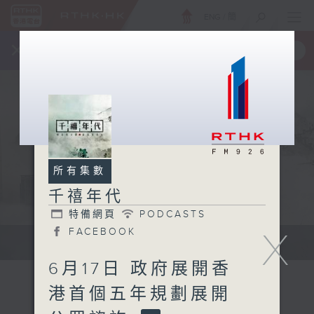
ENG
/
簡
×
全新 RTHK On The Go
取得
一手掌握 RTHK 電台、電視節目
所有集數
千禧年代
特備網頁
PODCASTS
X
FACEBOOK
有觀點、有理據的意見交流。
6月17日 政府展開香
港首個五年規劃展開