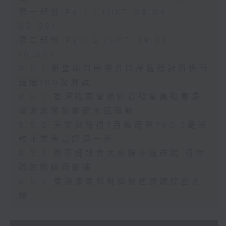
第一部份 Part 1 (HKT 08:04 -
09:00)
第二部份 Part 2 (HKT 09:04 -
10:00)
8.5.1 新皇崗口岸港方口岸區預計將進行
超過100次測試
8.5.2 香港船東會稱近百艘會員船隻滯
留波斯灣及霍爾木茲海峽
8.5.3 天文台錄得7月總雨量790.3毫米
較正常值高超過一倍
8.5.4 兩童疑誤食大麻糖不適送院 母涉
疏忽照顧同被捕
8.5.5 東涌滿東邨毗鄰擬建康體綜合大
樓