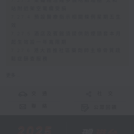
7.27.3 東鐵綫沿綫多個地點塌樹 太和
站附近架空電纜受損
7.27.4 預設醫療指示相關條例星期五生
效
7.27.5 酒店及賓館須提供防煙頭套本月
起生效設一年寬限期
7.27.6 港大首推社區藥劑師主導骨質疏
鬆症篩查服務
更多 ...
交 通
社 交
聯 絡
公眾回饋