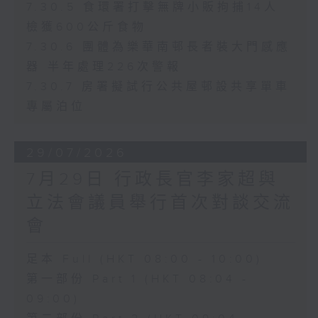
7.30.5 食環署打擊無牌小販拘捕14人
檢獲600公斤食物
7.30.6 團體為樂華南邨長者裝大門感應
器 半年處理226次警報
7.30.7 房署擬試行公共屋邨設共享單車
專屬泊位
29/07/2026
7月29日 行政長官李家超與
立法會議員舉行首次對談交流
會
足本 Full (HKT 08:00 - 10:00)
第一部份 Part 1 (HKT 08:04 -
09:00)