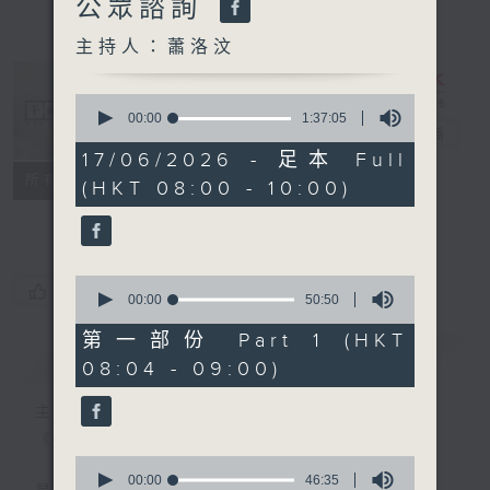
公眾諮詢
主持人：蕭洛汶
0
seconds
00:00
1:37:05
千禧年代
電台直播
of
1
17/06/2026 - 足本 Full
hour,
特備網頁
PODCASTS
所有集數
(HKT 08:00 - 10:00)
37
minutes,
FACEBOOK
5
seconds
0
您喜歡這個節目嗎?
seconds
00:00
50:50
of
50
第一部份 Part 1 (HKT
minutes,
簡介
GIST
08:04 - 09:00)
50
seconds
主持人：蕭洛汶
《千禧年代》
0
seconds
00:00
46:35