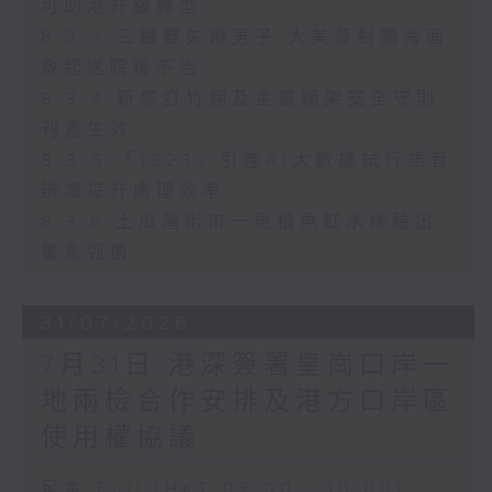
可助港升級轉型
8.3.3 三鐵賽失蹤男子 大美督對開海面
救起送院後不治
8.3.4 新修訂竹棚及金屬棚架安全守則
刊憲生效
8.3.5 「1823」引進AI大數據試行語音
辨識提升處理效率
8.3.6 土瓜灣街市一魚檔魚缸水樣驗出
霍亂弧菌
31/07/2026
7月31日 港深簽署皇崗口岸一
地兩檢合作安排及港方口岸區
使用權協議
足本 Full (HKT 08:00 - 10:00)