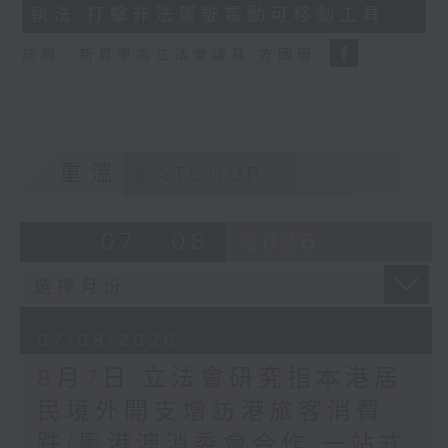
執法 打擊非法駕駛電動可移動工具
18
seconds
訪問：新界東南立法會議員 方國珊
重溫
CATCHUP
07 - 08
2026
07/08/2026
8月7日 立法會研究指本港居
民境外開支增訪港旅客消費
跌/粵港澳消委會合作 一站式