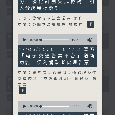
08:04 - 10:00)
勞工優化計劃完成檢討 引
51
28
minutes,
seconds
入分級審批機制
59
seconds
訪問：飲食界立法會議員 梁進
0
訪問：勞聯立法會議員 林振昇
seconds
00:00
56:10
of
0
56
第一部份 Part 1 (HKT 08:04 -
seconds
00:00
10:21
minutes,
09:00)
of
10
10
seconds
17/06/2026 - 6.17.3 警方
minutes,
「電子交通告票平台」增新
21
seconds
功能 便利駕駛者處理告票
0
seconds
00:00
56:09
訪問：警務處交通總部交通管理及違
of
例檢控科（交通管理組）總督察 趙
56
第二部份 Part 2 (HKT 09:04 -
minutes,
崇熹
10:00)
9
seconds
0
seconds
00:00
07:18
0
of
seconds
00:00
29:37
7