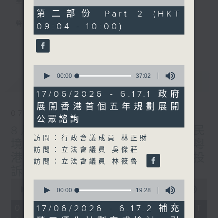
星期一至五
of
46
第二部份 Part 2 (HKT
minutes,
聲音更立體 意見更多元
09:04 - 10:00)
35
seconds
更多...
「千禧年代」鼓勵聽眾及嘉賓作有觀點、有理
據的意見交流，藉此帶出更多新觀點、新意
0
見、新角度。透過時事速遞，每日早晨為廣大
seconds
00:00
37:02
最新
LATEST
聽眾提供最新資訊以迎接新的一天。
of
37
17/06/2026 - 6.17.1 政府
minutes,
監製：林嘉瑜
展開香港首個五年規劃展開
2
07/08/2026
seconds
公眾諮詢
8月7日 立法會研究指本港居民
訪問：行政會議成員 林正財
境外開支增訪港旅客消費跌/粵
訪問：立法會議員 吳傑莊
港澳消委會合作 一站式處理投
訪問：立法會議員 林筱魯
訴 十月實施
0
0
seconds
00:00
1:51:59
seconds
00:00
19:28
of
of
1
19
07/08/2026 - 足本 Full (HKT
17/06/2026 - 6.17.2 補充
hour,
minutes,