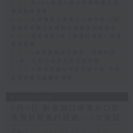
8.6.2 約34%申請人經大學聯招獲正式
遴選取錄資格
8.6.3 私隱專員公署過去三個月收16宗
懷疑假冒電子簽證網站相關查詢或投訴
8.6.4 貿發局第3屆「香港好物節」首度
進軍東盟
8.6.5 5歲男童被虐待致死 母親判囚
22年／性罪行法例公眾諮詢完結
8.6.6 七歲男童感染甲型流感不治 今年
首宗兒童流感離世個案
05/08/2026
8月5日 新皇崗口岸港方口岸
區預計將進行超過100次測試
足本 Full (HKT 08:00 - 10:00)