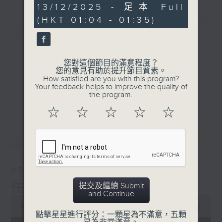
30
13/12/2025 - 足本 Full
minutes,
(HKT 01:04 - 01:35)
59
簡介
GIST
seconds
您對這個節目的滿意程度？
您的意見有助於提升節目質素。
How satisfied are you with this program?
Your feedback helps to improve the quality of
the program.
☆
☆
☆
☆
☆
最新
LATEST
07/08/2026
提交及繼續 Submit
任氏傳(第四集)
and Continue
0
seconds
00:00
31:00
點擊星星進行評分：一顆星為不滿意，五顆
of