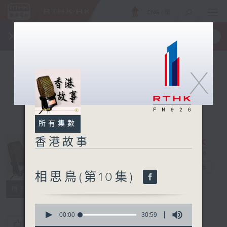
ENG
/
簡
×
全新 RTHK On The Go
取得
一手掌握 RTHK 電台、電視節目
X
所有集數
香港故事
香港故事
電台直播
相思鳥(第10集)
所有集數
0
seconds
00:00
30:59
您喜歡這個節目嗎?
of