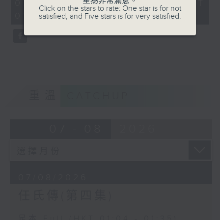
星為非常滿意。
31
07/08/2026 - 足本 Full (HKT
Click on the stars to rate: One star is for not
minutes,
01:04 - 01:35)
satisfied, and Five stars is for very satisfied.
0
seconds
重溫
CATCHUP
07 - 08
2026
07/08/2026
任氏傳(第四集)
足本 Full (HKT 01:04 - 01:35)