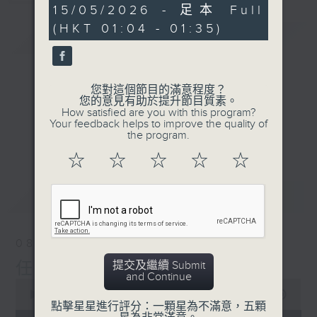
30
15/05/2026 - 足本 Full
minutes,
(HKT 01:04 - 01:35)
59
簡介
GIST
seconds
您對這個節目的滿意程度？
您的意見有助於提升節目質素。
How satisfied are you with this program?
Your feedback helps to improve the quality of
the program.
☆
☆
☆
☆
☆
最新
LATEST
08/08/2026
提交及繼續 Submit
任氏傳(第五集)大結局
and Continue
0
seconds
00:00
31:00
點擊星星進行評分：一顆星為不滿意，五顆
of