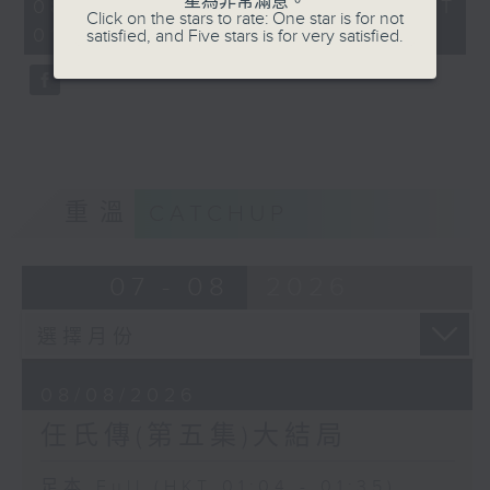
星為非常滿意。
31
08/08/2026 - 足本 Full (HKT
Click on the stars to rate: One star is for not
minutes,
01:04 - 01:35)
satisfied, and Five stars is for very satisfied.
0
seconds
重溫
CATCHUP
07 - 08
2026
08/08/2026
任氏傳(第五集)大結局
足本 Full (HKT 01:04 - 01:35)