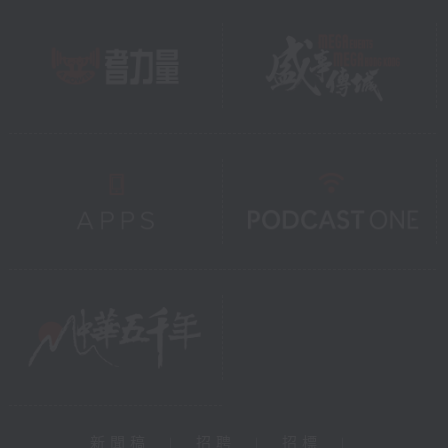
新聞稿
|
招聘
|
招標
|