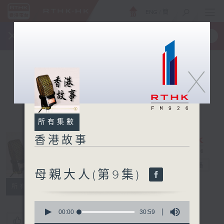
ENG
/
簡
×
全新 RTHK On The Go
取得
一手掌握 RTHK 電台、電視節目
X
所有集數
香港故事
香港故事
電台直播
母親大人(第9集)
所有集數
0
seconds
00:00
30:59
您喜歡這個節目嗎?
of