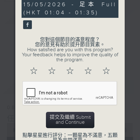
30
15/05/2026 - 足本 Full
minutes,
(HKT 01:04 - 01:35)
59
簡介
GIST
seconds
您對這個節目的滿意程度？
您的意見有助於提升節目質素。
How satisfied are you with this program?
Your feedback helps to improve the quality of
the program.
☆
☆
☆
☆
☆
最新
LATEST
08/08/2026
提交及繼續 Submit
任氏傳(第五集)大結局
and Continue
0
seconds
00:00
31:00
點擊星星進行評分：一顆星為不滿意，五顆
of