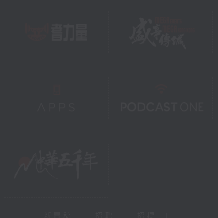
新聞稿
|
招聘
|
招標
|