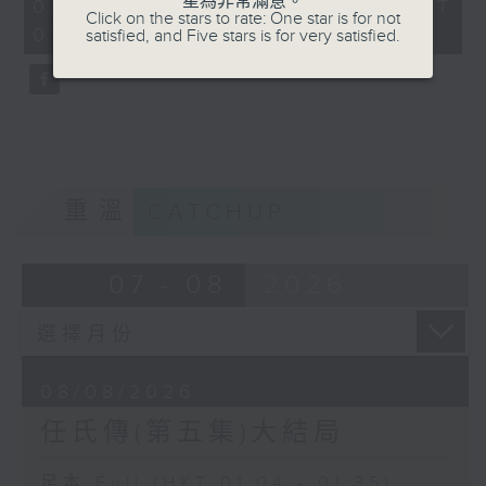
星為非常滿意。
31
08/08/2026 - 足本 Full (HKT
Click on the stars to rate: One star is for not
minutes,
01:04 - 01:35)
satisfied, and Five stars is for very satisfied.
0
seconds
重溫
CATCHUP
07 - 08
2026
08/08/2026
任氏傳(第五集)大結局
足本 Full (HKT 01:04 - 01:35)