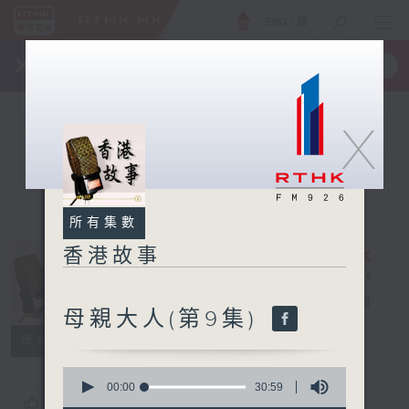
ENG
/
簡
×
全新 RTHK On The Go
取得
一手掌握 RTHK 電台、電視節目
X
所有集數
香港故事
香港故事
電台直播
母親大人(第9集)
所有集數
0
seconds
00:00
30:59
您喜歡這個節目嗎?
of