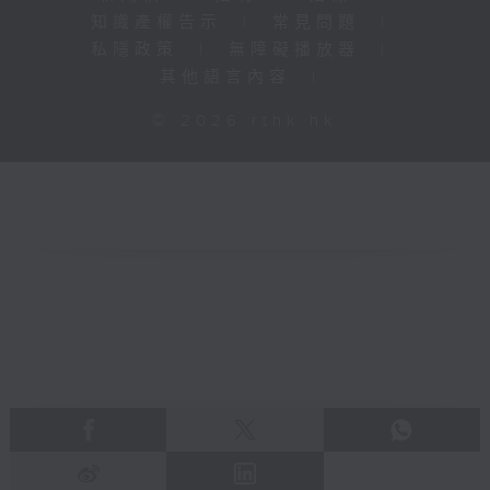
知識產權告示
|
常見問題
|
私隱政策
|
無障礙播放器
|
其他語言內容
|
© 2026 rthk.hk