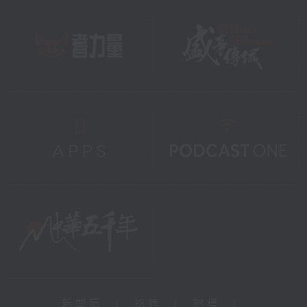
新聞稿
|
招聘
|
招標
|