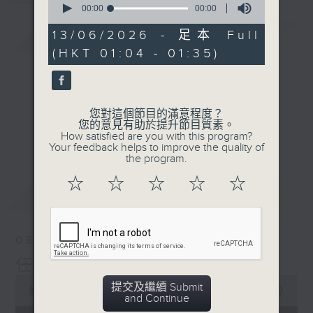
seconds
00:00
00:00
of
0
13/06/2026 - 足本 Full
簡介
GIST
seconds
(HKT 01:04 - 01:35)
您對這個節目的滿意程度？
您的意見有助於提升節目質素。
How satisfied are you with this program?
Your feedback helps to improve the quality of
the program.
☆
☆
☆
☆
☆
最新
LATEST
08/08/2026
任氏傳(第五集)大結局
0
提交及繼續 Submit
seconds
00:00
31:00
and Continue
of