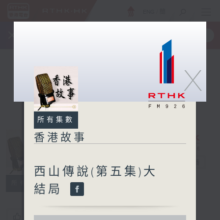
ENG
/
簡
×
全新 RTHK On The Go
取得
一手掌握 RTHK 電台、電視節目
X
所有集數
香港故事
香港故事
電台直播
西山傳說(第五集)大
所有集數
結局
您喜歡這個節目嗎?
0