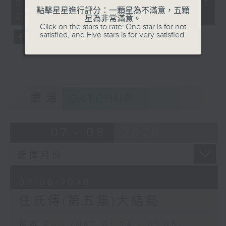
31
08/08/2026 - 足本 Full (HKT
minutes,
點擊星星進行評分：一顆星為不滿意，五顆
01:04 - 01:35)
0
星為非常滿意。
seconds
Click on the stars to rate: One star is for not
satisfied, and Five stars is for very satisfied.
重溫
CATCHUP
07 - 08
2026
08/08/2026
任氏傳(第五集)大結局
足本 Full (HKT 01:04 - 01:35)