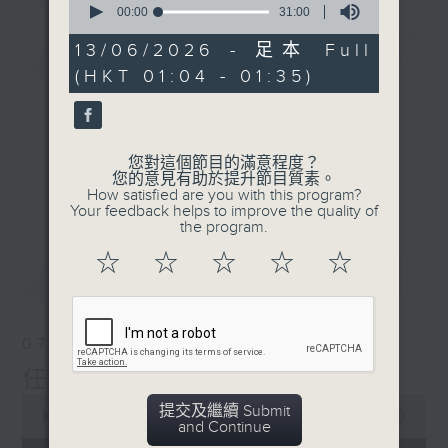
seconds
00:00
31:00
of
31
13/06/2026 - 足本 Full
簡介
GIST
minutes,
(HKT 01:04 - 01:35)
0
seconds
您對這個節目的滿意程度？
您的意見有助於提升節目質素。
How satisfied are you with this program?
Your feedback helps to improve the quality of
the program.
☆
☆
☆
☆
☆
最新
LATEST
07/08/2026
任氏傳(第四集)
0
提交及繼續 Submit
seconds
00:00
31:00
and Continue
of