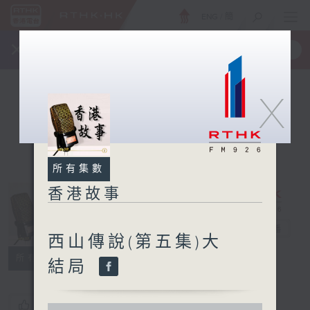
ENG
/
簡
×
全新 RTHK On The Go
取得
一手掌握 RTHK 電台、電視節目
X
所有集數
香港故事
香港故事
電台直播
西山傳說(第五集)大
所有集數
結局
您喜歡這個節目嗎?
0