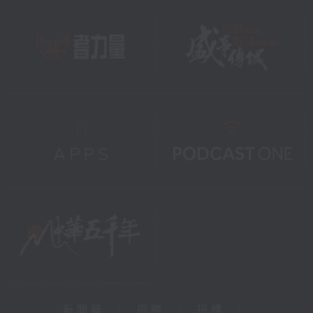
新聞稿
|
招聘
|
招標
|