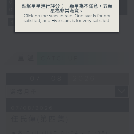
31
07/08/2026 - 足本 Full (HKT
minutes,
點擊星星進行評分：一顆星為不滿意，五顆
01:04 - 01:35)
0
星為非常滿意。
seconds
Click on the stars to rate: One star is for not
satisfied, and Five stars is for very satisfied.
重溫
CATCHUP
07 - 08
2026
07/08/2026
任氏傳(第四集)
足本 Full (HKT 01:04 - 01:35)