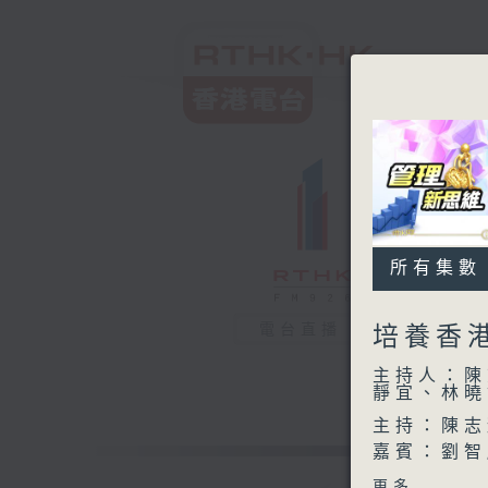
所有集數
電台直播
培養香
主持人：陳
靜宜、林曉
主持：陳志
嘉賓：劉智
公共事務處
更多...