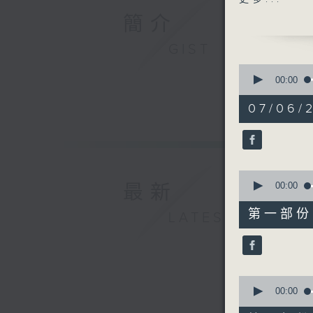
簡介
GIST
0
seconds
00:00
of
1
07/06/2
hour,
47
minutes,
43
seconds
90%
0
seconds
00:00
最新
of
54
第一部份 P
LATEST
minutes,
10
seconds
90%
0
seconds
00:00
of