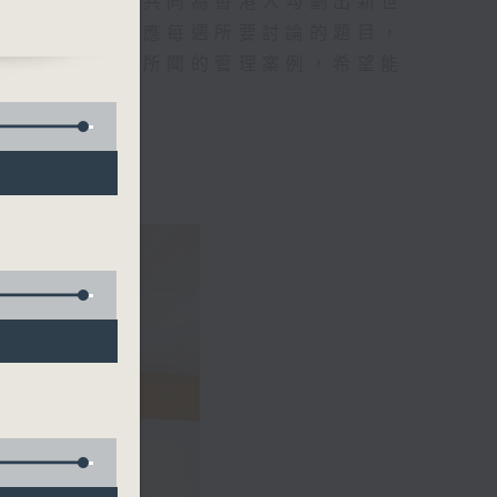
及嘉賓的討論，共同為香港人勾劃出新世
中主持人將會因應每週所要討論的題目，
親身經歷或所見所聞的管理案例，希望能
提供建議。