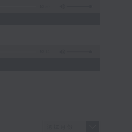
53:50
53:14
)