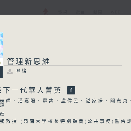
電視
電台
新聞
WEB+
管理新思維
管理新思維
聯絡
聯絡
所有集數
港下一代華人菁英
志輝、潘嘉陽、蘇雋、盧偉民、湛家揚、關志康
您喜歡這個節目嗎?
鋒
輝
鵬教授 (嶺南大學校長特別顧問(公共事務)暨傳
主持人：陳志輝、潘嘉陽、蘇雋、盧偉民、湛
處長、歷史系教授)