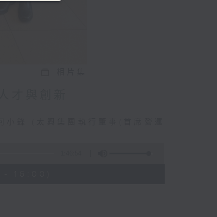
相片集
人才與創新
何小鋒 (太興集團執行董事(首席營運
1:46:54
- 16:00)