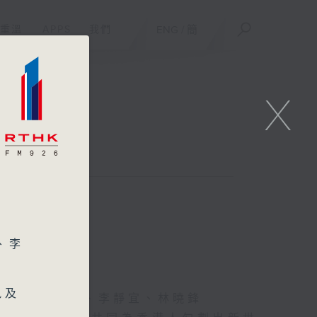
重溫
APPS
我們
ENG
/
簡
X
、李
訊及
家揚、關志康、李靜宜、林曉鋒