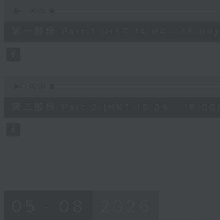
0
seconds
00:00
of
53
第一部份 Part 1 (HKT 14:04 - 15:00)
minutes,
50
seconds
Volume
90%
0
seconds
00:00
of
53
第二部份 Part 2 (HKT 15:04 - 16:00
minutes,
14
seconds
Volume
90%
05 - 08
2026