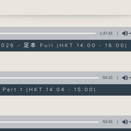
全新一輯「管理新思維」繼續透過各主持人
紀管理方向，並帶來一些嶄新的啟發。節目
邀請有關的工商機構管理人員與聽眾分享其
從實戰的市場例子中，印證理論，分析現象，
1:47:43
026 - 足本 Full (HKT 14:00 - 16:00)
Volume
54:10
art 1 (HKT 14:04 - 15:00)
Volume
53:43