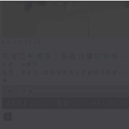
02/08/2026
在變局中領導：餐飲企業的策略、
主持：湛家揚
嘉賓：陳淑芳 (太興集團副主席兼執行董事)、
官))
0
seconds
00:00
of
1
02/08/2026 - 足本 Full (HKT 14:00 
hour,
46
minutes,
54
seconds
Volume
90%