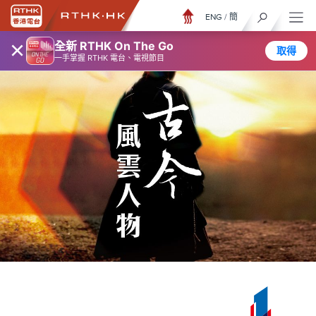
ENG
/
簡
×
全新 RTHK On The Go
取得
一手掌握 RTHK 電台、電視節目