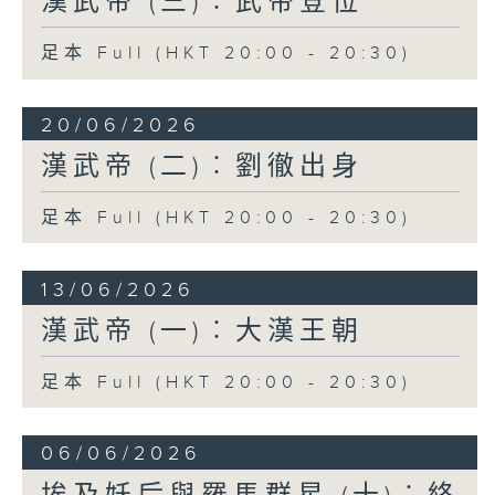
漢武帝 (三)︰武帝登位
服無常。
足本 Full (HKT 20:00 - 20:30)
建元四年（公元前137年）趙佗去世，享壽百
餘歲，其孫趙眜繼位，對漢朝自稱「南越文
20/06/2026
王」，在國內自稱「南越文帝」。漢武帝初
登位，閩越國（在今福建）正舉兵侵犯南越
漢武帝 (二)︰劉徹出身
國，南越難以抵擋，趙眛請求漢武帝處理此
事，武帝派王恢、韓安國等領兵討伐閩越，
足本 Full (HKT 20:00 - 20:30)
漢兵未到，閩越內訌，王弟殺死了國王郢，
投降漢朝，於是漢武帝將閩越國一分為越繇
王、東越王二國，直接受制於漢朝。
13/06/2026
漢武帝 (一)︰大漢王朝
南越國王趙眛表示與漢朝修好，願意親赴長
安朝見漢武帝，並且派太子嬰齊到長安宮廷
足本 Full (HKT 20:00 - 20:30)
當警衛。漢使莊助（史書避東漢明帝劉莊
諱，改寫為嚴助）離開後，趙眜卻以病為藉
口，終生不肯入朝長安。公元前122年趙眜病
06/06/2026
重，太子趙嬰齊從長安回南越國，趙眜去