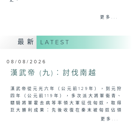
史。
香港電台文教組製作，逢星期六晚8:00，香
更多...
港電台第一台
最新
LATEST
08/08/2026
漢武帝 (九)︰討伐南越
漢武帝從元光六年（公元前129年），到元狩
四年（公元前119年），多次派大將軍衞青、
驃騎將軍霍去病等率領大軍征伐匈奴，取得
巨大勝利成果：先後收復在秦末被匈奴佔領
的「河南地」（今內蒙古鄂爾多斯），並且
更多...
向北擴展，抵達陰山，設置雲中、五原、朔
方郡；又擊敗匈奴右部，取得河西走廊，先