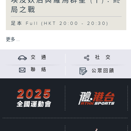
埃及妖后與羅馬群星 (十)︰終
世，嬰齊繼位。趙嬰齊去長安之前，娶越人
女子為妻，生長子趙建德，趙嬰齊去長安，
局之戰
又娶邯鄲樛氏女為妻（趙佗原籍趙國邯
鄲），生子趙興。趙嬰齊繼位後，立樛氏為
足本 Full (HKT 20:00 - 20:30)
后，趙興為太子。趙嬰齊殘暴，恣意殺人，
大失人心，大臣派系分裂。漢武帝多次派使
更多 ...
者到南越國，勸告趙嬰齊到長安朝見，嬰齊
以有病為藉口，不肯入朝。
交 通
社 交
元鼎四年（公元前113年）趙嬰齊病死，諡
聯 絡
公眾回饋
「南越明王」。太子趙興即位，其母樛氏成
為太后。同年，漢武帝派遣安國少季出使南
越國，安國少季是樛氏在長安時的舊情人，
留在南越國輔政。南越國的實權掌握在丞相
呂嘉等老臣手中，對樛太后及安國少季的親
漢態度十分不滿。樛太后感受到朝野的孤
立，害怕權力被奪，謀求依附漢朝的威勢鞏
固自己的地位，於是致信漢武帝，請求比照
漢朝的內諸侯，三年入朝一次，撤除南越國