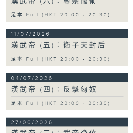
漢武帝 (六)︰尊崇儒術
擊朝鮮。其秋，遣樓船將軍楊僕從齊（今山
東半島北岸）浮渤海；兵五萬人，左將軍荀
足本 Full (HKT 20:00 - 20:30)
彘出遼東，討右渠（國王名）」，經過連番
惡戰，朝鮮國內部分裂，國相路人、韓陰等
殺國王右渠降漢，漢朝在朝鮮故土設置樂
11/07/2026
浪、臨屯、玄菟、真番四郡。
漢武帝 (五)︰衛子夫封后
南方的南越國，起源於秦始皇滅六國之後，
足本 Full (HKT 20:00 - 20:30)
繼續派軍南下，試圖收復嶺南的越人部落。
經過數年苦戰，秦軍屢敗，其後史祿（史是
官職，祿是人名）開通連接湘、灕二水的靈
04/07/2026
渠運河，貫通交通線，秦軍攻下番禺（今廣
漢武帝 (四)︰反擊匈奴
州市老城），設置南海、桂林、象三郡，得
以管轄嶺南。數年後，始皇死，中原大亂，
足本 Full (HKT 20:00 - 20:30)
南海郡尉（軍政長官）任囂病重，臨死把權
力托附給龍川縣令趙佗。趙佗自恃地方偏
遠，有山河阻隔，於是閉關自守，以「蠻夷
27/06/2026
大長老」自居，割據稱王，向外擴張至交趾
（今越南北部），並且曾經稱帝，對漢朝叛