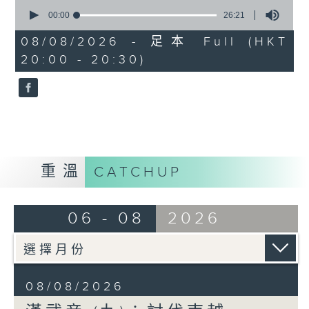
0
後設置酒泉、武威、張掖、敦煌四郡，打通
seconds
00:00
26:21
of
西域交通線，使漢朝國威大振，西域諸國王
26
08/08/2026 - 足本 Full (HKT
侯、商人紛紛朝貢，開啓中西文化交流歷
minutes,
20:00 - 20:30)
21
史。
seconds
元狩四年，武帝派衛青、霍去病各率騎兵五
萬，步兵數十萬出擊，衛青出定襄，越過戈
壁，直攻匈奴王庭，匈奴單于遁走，衛青追
至寘顏山趙信城而還。霍去病出代郡，與匈
奴左賢王接戰，左賢王敗走，霍去病追至狼
重溫
CATCHUP
居胥山，祭天而還（即所謂「封狼居
胥」）。此役之後，匈奴基本上已無力威脅
漢朝邊疆。西漢末學者揚雄曾經說：漢武帝
06 - 08
2026
「深惟社稷之計，規恢萬載之策，乃大興師
數十萬，使衛青、霍去病操兵，前後十餘
年，於是浮西河、絕大漠，破寘顏，襲王
庭，窮極其地，追奔逐北，封狼居胥山，禪
08/08/2026
於姑衍，以臨瀚海（戈壁沙漠），擄名王貴