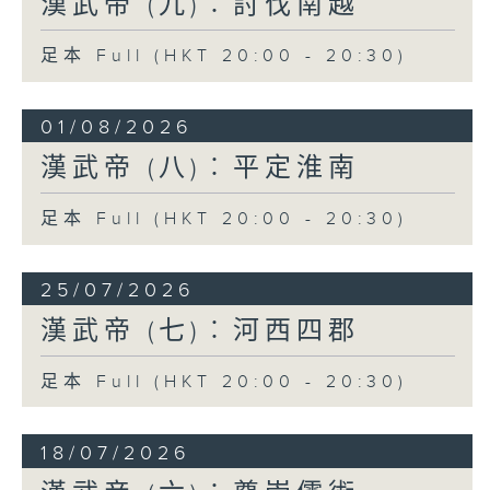
漢武帝 (九)︰討伐南越
人以百數，自是以後，匈奴震怖，益求和
親。然而未肯稱臣也。」漢武帝征伐匈奴，
足本 Full (HKT 20:00 - 20:30)
取得階段性勝利。
然而漢朝周邊，仍然存在多個割據政權，實
01/08/2026
力最強大的是東北方的朝鮮國，和南方的南
越國。朝鮮國位於今日鴨綠江流域至朝鮮半
漢武帝 (八)︰平定淮南
島北部一帶，相傳是商朝末年，商王族箕子
所建立，一直延續至戰國後期。戰國時，燕
足本 Full (HKT 20:00 - 20:30)
國（首都在今北京市中心西南角，當時稱為
「薊」，燕昭王又在易水旁興建「下都」）
25/07/2026
向遼東擴張，燕國人衛滿滅箕氏朝鮮，據地
稱王，由秦朝至漢初，衛氏朝鮮不肯臣服，
漢武帝 (七)︰河西四郡
而且與匈奴呼應，並且阻止附近部族向漢朝
納貢。
足本 Full (HKT 20:00 - 20:30)
元封二年（公元前109年）漢武帝以朝鮮王襲
殺漢使者為理由，出兵水陸並進，征伐朝
18/07/2026
鮮。《史記·朝鮮列傳》記述：「天子募罪人