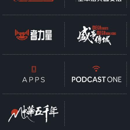
西梧州市）；馳義侯何遺率領巴蜀罪人及夜
郎（今貴州）軍隊，直下牂柯江（今西江上
游），五路大軍指向南越國的都城番禺。
番禺城破，呂嘉及趙建德出逃，不久被漢軍
擒獲，呂嘉和趙建德被擒之後，南越國屬下
各郡縣包括蒼梧王趙光，皆不戰而向漢朝投
降。鄭嚴和田甲的軍隊，以及何遺調動的夜
郎軍隊還未到達，南越國已經被平定了。南
越國歷經五代君主，九十三年，故土納入漢
版圖。