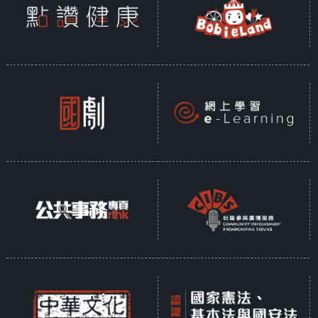
與漢朝國界上的邊關。漢武帝答應了樛太
后，派衛尉路博德屯兵桂陽（今廣東連州
市）戒備。
呂嘉強烈反對南越國內屬漢朝，趙興和樛太
后設宴送別漢朝使者和呂嘉，欲在席間殺死
呂嘉，想借漢朝使者之力殺死呂嘉等人。但
漢使膽怯，被呂嘉識破逃脫，集結反漢勢
力，起兵攻入王宮，殺趙興、樛太后及漢
使，立趙建德為王。
漢武帝得知南越國政變，元鼎五年（公元前
112年）秋，調遣罪人和江淮以南的水兵共十
萬人，兵分五路進討伐南越：伏波將軍路博
德從桂陽沿湟水（今廣東省境內的連江）南
下；樓船將楊僕從豫章郡過橫浦關沿湞水南
下；越人降將戈船將軍鄭嚴、和下厲將軍田
甲，分別從零陵（今廣西桂林北方）出發，
鄭嚴沿灕水直下，田甲的則直抵蒼梧（今廣