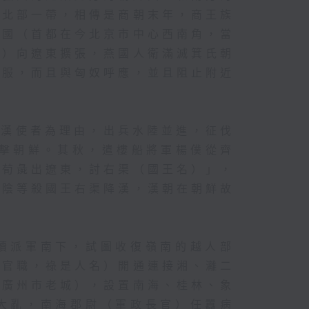
島北部一帶，相傳是商朝末年，商王族
燕國（首都在今北京市中心西南角，當
」）向遼東擴張，燕國人衛滿滅箕氏朝
臣服，而且與匈奴呼應，並且阻止附近
殺漢使者為理由，出兵水陸並進，征伐
人擊朝鮮。其秋，遣樓船將軍楊僕從齊
軍荀彘出遼東，討右渠（國王名）」，
韓陰等殺國王右渠降漢，漢朝在朝鮮故
續派軍南下，試圖收復嶺南的越人部
是官職，祿是人名）開通連接湘、灕二
今廣州市老城），設置南海、桂林、象
大亂，南海郡尉（軍政長官）任囂病