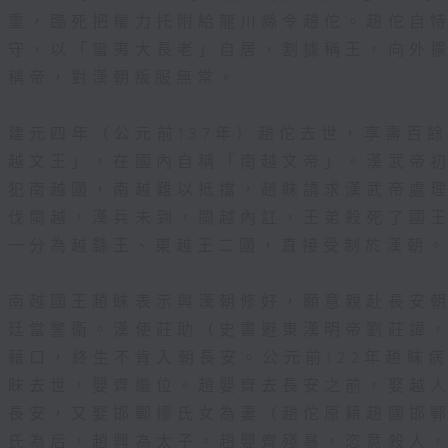
重，臨死把權力托附給龍川縣令趙佗。趙佗自
守，以「蠻夷大長老」自居，割據稱王，向外
稱帝，對漢朝叛服無常。
建元四年（公元前137年）趙佗去世，享壽百
越文王」，在國內自稱「南越文帝」。漢武帝
犯南越國，南越難以抵擋，趙眛請求漢武帝處
伐閩越，漢兵未到，閩越內訌，王弟殺死了國
一分為越繇王、東越王二國，直接受制於漢朝
南越國王趙眛表示與漢朝修好，願意親赴長安
廷當警衛。漢使莊助（史書避東漢明帝劉莊諱
藉口，終生不肯入朝長安。公元前122年趙眜
眜去世，嬰齊繼位。趙嬰齊去長安之前，娶越
長安，又娶邯鄲樛氏女為妻（趙佗原籍趙國邯
氏為后，趙興為太子。趙嬰齊殘暴，恣意殺人