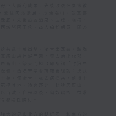
取得巨大勝利成果：先後收復在秦末被
，並且向北擴展，抵達陰山，設置雲
西走廊，先後設置酒泉、武威、張掖、
，西域諸國王侯、商人紛紛朝貢，開啓
，步兵數十萬出擊，衛青出定襄，越過
至寘顏山趙信城而還。霍去病出代郡，
狼居胥山，祭天而還（即所謂「封狼居
朝邊疆。西漢末學者揚雄曾經說：漢武
數十萬，使衛青、霍去病操兵，前後十
，窮極其地，追奔逐北，封狼居胥山，
人以百數，自是以後，匈奴震怖，益求
取得階段性勝利。
最強大的是東北方的朝鮮國，和南方的