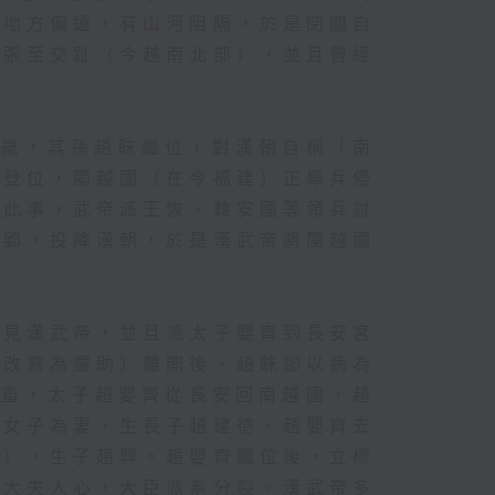
恃地方偏遠，有山河阻隔，於是閉關自
擴張至交趾（今越南北部），並且曾經
餘歲，其孫趙眜繼位，對漢朝自稱「南
初登位，閩越國（在今福建）正舉兵侵
理此事，武帝派王恢、韓安國等領兵討
王郢，投降漢朝，於是漢武帝將閩越國
。
朝見漢武帝，並且派太子嬰齊到長安宮
，改寫為嚴助）離開後，趙眜卻以病為
病重，太子趙嬰齊從長安回南越國，趙
人女子為妻，生長子趙建德，趙嬰齊去
鄲），生子趙興。趙嬰齊繼位後，立樛
，大失人心，大臣派系分裂。漢武帝多