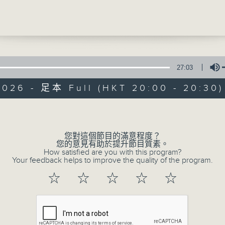
最強勢的人物。此時羅馬剛經過內戰，政治秩序
軍隊安置和地方治理都需要重整。凱撒回羅馬後
一連串改革，並重組元老院與官職體系。這些措
勝者，更成為羅馬政治秩序的主導者。表面上羅
」的外殼，但實際上，權力越來越集中到凱撒本
27:03
2026 - 足本 Full (HKT 20:00 - 20:30)
年，凱撒正式獲授予「終身獨裁官」地位。這表示
古今風雲人物
是臨時性，而是幾乎沒有終止期限。羅馬的共和
Volume
存實亡。但攀登到權力巔峰的凱撒，隨即惹來殺
特備網頁
PODCASTS
所有集數
您對這個節目的滿意程度？
您的意見有助於提升節目質素。
How satisfied are you with this program?
Your feedback helps to improve the quality of the program.
您喜歡這個節目嗎?
☆
☆
☆
☆
☆
主持人：曾卓然、譚家齊