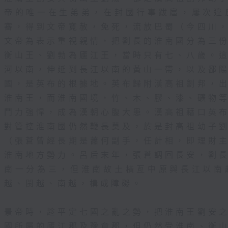
帝的唯一在生弟弟，在封國行事跋扈，屢次違
審，得到文帝寬赦，免死，流放巴蜀（今四川
文帝為表示重視親情，把劉長的淮南國分為三
衡山王、劉勃為廬江王，當時只有七、八歲。
河以南，伸延到長江以南的黃山一帶，以及鄱
國，是英布的根據地。英布歸附漢高祖劉邦，
淮南王，而淮南國境，竹、木、膠、漆、礦物
鬥力強悍，成為漢朝心腹大患。漢高祖藉口英
對管控淮南國仍然鞭長莫及，於是封高祖幼子
（張蒼曾經長期是蕭何副手，任計相，即理財
淮南地方勢力。呂后末年，張蒼調回長安，劉
南一分為三，但淮南故土橫亙中原與長江以南
越、閩越、南越，構成障礙。
景帝時，趁平定七國之亂之勢，把淮南王劉安
國所屬的廬江郡及豫章郡，但仍然受淮南、衡