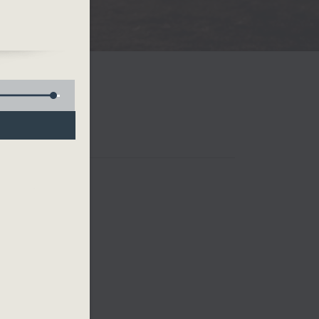
鬆
，隨
施讓
馬仍
人手
他
體
身之
聯絡