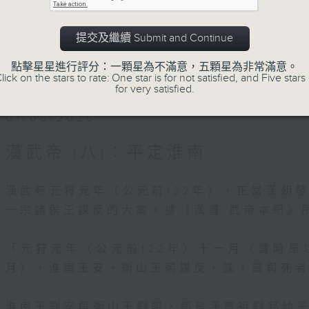
細訴傳奇人物的風雲事跡，重新認識中外歷史
提交及繼續 Submit and Continue
香港電台文教組製作，逢星期六晚8:00，香
點擊星星進行評分：一顆星為不滿意，五顆星為非常滿意。
lick on the stars to rate: One star is for not satisfied, and Five stars 
for very satisfied.
01/08/2026
漢武帝 (八)︰平定淮南
漢武帝元狩元年（公元前122年），正當漢朝
一宗諸侯王謀反的大案。據《漢書·武帝本紀》
「元狩元年（公元前122年）十一月（當時
月），淮南王安、衡山王賜謀反，誅。黨與死
淮南王劉安與衡山王劉賜，都是漢高祖劉邦幼