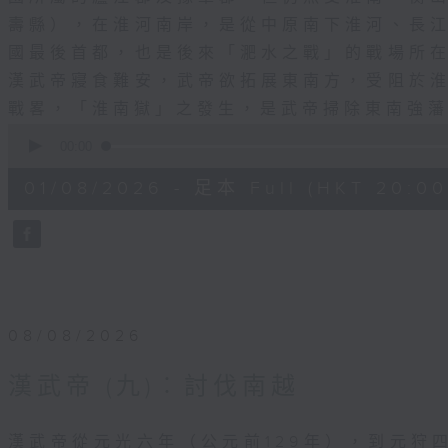
壽縣），在淮河南岸，是從中原南下淮河、長
國最後首都，也是後來「淝水之戰」的戰場所
漢武帝寢食難安，武帝欲拓展東南方，受阻於
戰畧，「淮南獄」之發生，是武帝掃除東南強
0
seconds
00:00
of
28
01/08/2026 - 足本 Full (HKT 20:00
minutes,
9
seconds
Volume
90%
08/08/2026
漢武帝 (九)︰討伐南越
漢武帝從元光六年（公元前129年），到元狩四