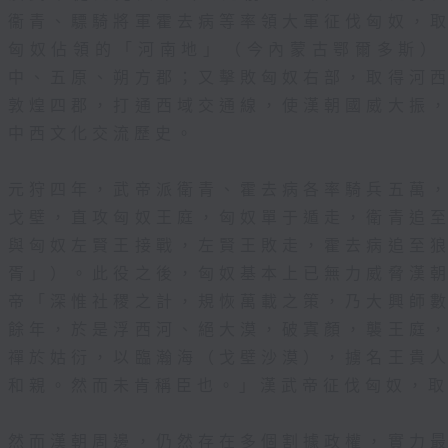
衞青、驃騎將軍霍去病等率領大軍征伐匈奴，
匈奴佔領的「河南地」（今內蒙古鄂爾多斯）
中、五原、朔方郡；又擊敗匈奴右部，取得河
敦煌四郡，打通西域交通線，使漢朝國威大振
中西文化交流歷史。
元狩四年，武帝派衛青、霍去病各率騎兵五萬
戈壁，直攻匈奴王庭，匈奴單于遁走，衛青追
與匈奴左賢王接戰，左賢王敗走，霍去病追至
胥」）。此役之後，匈奴基本上已無力威脅漢
帝「深惟社稷之計，規恢萬載之策，乃大興師
餘年，於是浮西河、絕大漠，破寘顏，襲王庭
禪於姑衍，以臨瀚海（戈壁沙漠），擄名王貴
和親。然而未肯稱臣也。」漢武帝征伐匈奴，
然而漢朝周邊，仍然存在多個割據政權，實力