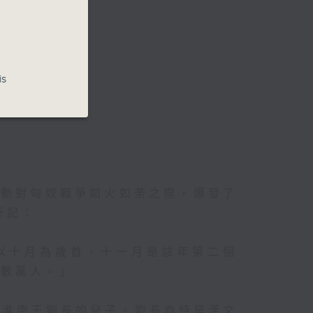
。
港電台第一台
is
發動對匈奴戰爭如火如荼之際，爆發了
所記：
是以十月為歲首，十一月是該年第二個
者數萬人。」
子淮南王劉長的兒子。劉長自恃是漢文