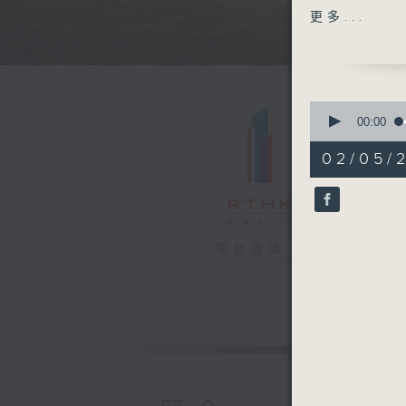
馬以至世界
更多...
動，財政、
即開始處理
他不只是戰
保留「共和
0
中。
seconds
00:00
of
27
02/05/
公元前44
minutes,
3
的權力不再
seconds
系，已是名
90%
禍。
電台直播