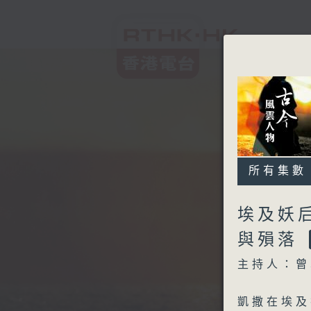
所有集數
埃及妖后
與殞落
主持人：曾
凱撒在埃及