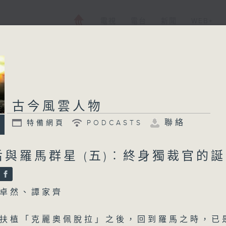
電視
電台
新聞
WEB+
古今風雲人物
聯絡
特備網頁
PODCASTS
與羅馬群星 (五)︰終身獨裁官的
卓然、譚家齊
扶植「克麗奧佩脫拉」之後，回到羅馬之時，已