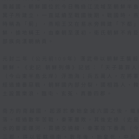
南越國。朝鮮國位於今日鴨綠江流域至朝鮮半
箕子所建立，一直延續至戰國後期。戰國時，
時稱為「薊」，燕昭王又在易水旁興建「下都
鮮，據地稱王，由秦朝至漢初，衛氏朝鮮不肯
部族向漢朝納貢。
元封二年（公元前109年）漢武帝以朝鮮王襲
朝鮮。《史記·朝鮮列傳》記述：「天子募罪
（今山東半島北岸）浮渤海；兵五萬人，左將
經過連番惡戰，朝鮮國內部分裂，國相路人、
土設置樂浪、臨屯、玄菟、真番四郡。
南方的南越國，起源於秦始皇滅六國之後，繼
落。經過數年苦戰，秦軍屢敗，其後史祿（史
水的靈渠運河，貫通交通線，秦軍攻下番禺（
三郡，得以管轄嶺南。數年後，始皇死，中原