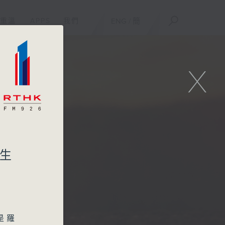
重溫
APPS
我們
ENG
/
簡
X
誕生
是羅