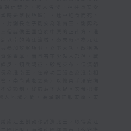
反朝廷禁令，被人告發，押往長安受
，當時是落後地區），途中絕食而死。
份，封劉長之子劉安為淮南王，劉賜為
這三個諸侯王國位於中原的正南方，淮
陽湖以南的贛江流域，秦末時稱為九江
出兵參加攻擊項羽，立下大功，改稱為
等資源豐厚，而且有不少越人部落，戰
布謀反，領兵親征，殺死英布，但漢朝
劉長為淮南王，任命功臣張蒼為淮南相
主管，崇尚黃老之術）以懷柔手法安撫
長不受節制，終於惹下大禍。文帝把淮
越人地域之間，為漢朝征服東甌、東
之弟廬江王劉勃移封濟北王，取得廬江
山二國所阻，而淮南國都壽春（今安徽