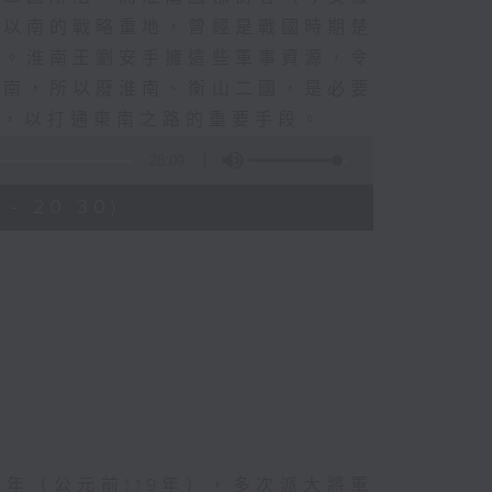
江以南的戰略重地，曾經是戰國時期楚
在。淮南王劉安手擁這些軍事資源，令
淮南，所以廢淮南、衡山二國，是必要
藩，以打通東南之路的重要手段。
28:09
 - 20:30)
年（公元前119年），多次派大將軍