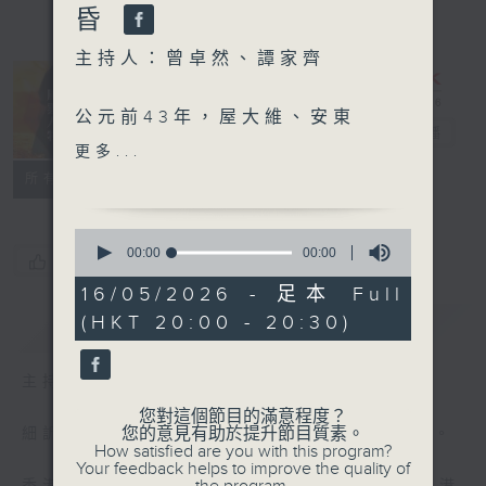
昏
主持人：曾卓然、譚家齊
公元前43年，屋大維、安東
古今風雲人物
電台直播
尼、雷必達三人在今日意大利
更多...
波隆那聚頭，組成羅馬第二次
特備網頁
PODCASTS
聯絡
所有集數
三頭同盟，頒布《腓力比法
令》，並以「復仇」為名，出
0
兵討伐刺殺凱撒的元老院。
seconds
00:00
00:00
您喜歡這個節目嗎?
of
0
16/05/2026 - 足本 Full
「後三巨頭」宣戰後，親手殺
seconds
(HKT 20:00 - 20:30)
簡介
GIST
死凱撒的「布魯圖斯」及「卡
西烏斯」與及一眾元老院代表
募集軍隊，與「凱撒派」作出
主持人：曾卓然、譚家齊
最後對決。
您對這個節目的滿意程度？
您的意見有助於提升節目質素。
細訴傳奇人物的風雲事跡，重新認識中外歷史。
How satisfied are you with this program?
這場戰爭代表「共和派」最後
Your feedback helps to improve the quality of
的奮力一撲，亦是羅馬由「共