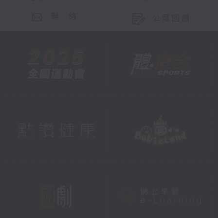
聯 絡
公眾回饋