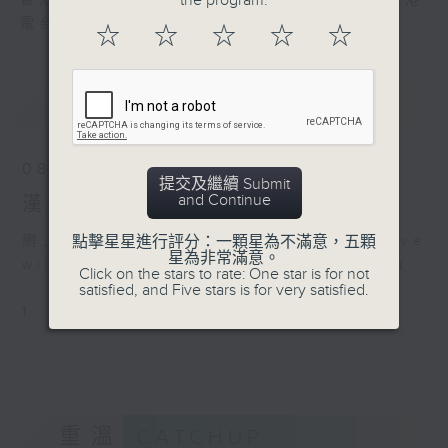
the program.
香港電台文教組製作，逢星期六晚8:00，香港
和」走向「帝國」的關鍵一
電台第一台
☆
☆
☆
☆
☆
戰。
最新
LATEST
08/08/2026
提交及繼續 Submit
and Continue
漢武帝 (九)︰討伐南越
點擊星星進行評分：一顆星為不滿意，五顆
網上直播完畢稍後提供節目重溫。 Archive
星為非常滿意。
will be available after live webcast
Click on the stars to rate: One star is for not
satisfied, and Five stars is for very satisfied.
1
重溫
CATCHUP