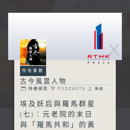
ENG
/
簡
×
全新 RTHK On The Go
取得
一手掌握 RTHK 電台、電視節目
X
所有集數
古今風雲人物
特備網頁
PODCASTS
聯絡
埃及妖后與羅馬群星
(七)︰元老院的末日
與「羅馬共和」的黃