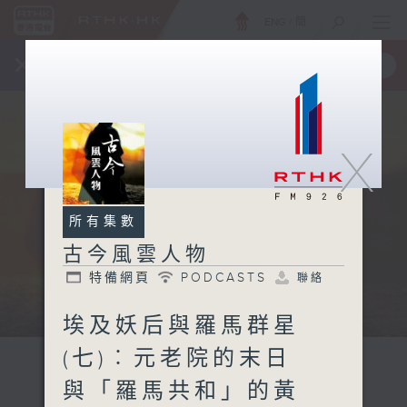
ENG
/
簡
×
全新 RTHK On The Go
取得
一手掌握 RTHK 電台、電視節目
X
所有集數
古今風雲人物
特備網頁
PODCASTS
聯絡
埃及妖后與羅馬群星
(七)︰元老院的末日
與「羅馬共和」的黃