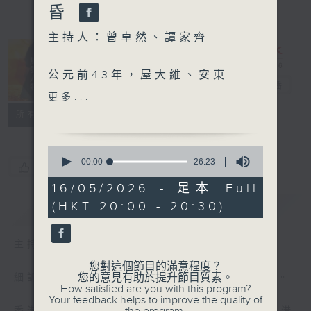
昏
主持人：曾卓然、譚家齊
公元前43年，屋大維、安東
古今風雲人物
電台直播
尼、雷必達三人在今日意大利
更多...
波隆那聚頭，組成羅馬第二次
特備網頁
PODCASTS
聯絡
所有集數
三頭同盟，頒布《腓力比法
令》，並以「復仇」為名，出
0
兵討伐刺殺凱撒的元老院。
seconds
00:00
26:23
您喜歡這個節目嗎?
of
26
16/05/2026 - 足本 Full
「後三巨頭」宣戰後，親手殺
minutes,
(HKT 20:00 - 20:30)
簡介
23
GIST
死凱撒的「布魯圖斯」及「卡
seconds
西烏斯」與及一眾元老院代表
募集軍隊，與「凱撒派」作出
主持人：曾卓然、譚家齊
最後對決。
您對這個節目的滿意程度？
您的意見有助於提升節目質素。
細訴傳奇人物的風雲事跡，重新認識中外歷史。
How satisfied are you with this program?
這場戰爭代表「共和派」最後
Your feedback helps to improve the quality of
的奮力一撲，亦是羅馬由「共