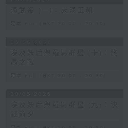
遠，有山河阻隔，於是閉關自守，以「蠻夷
大長老」自居，割據稱王，向外擴張至交趾
漢武帝 (一)︰大漢王朝
（今越南北部），並且曾經稱帝，對漢朝叛
服無常。
足本 Full (HKT 20:00 - 20:30)
建元四年（公元前137年）趙佗去世，享壽百
餘歲，其孫趙眜繼位，對漢朝自稱「南越文
06/06/2026
王」，在國內自稱「南越文帝」。漢武帝初
埃及妖后與羅馬群星 (十)︰終
登位，閩越國（在今福建）正舉兵侵犯南越
局之戰
國，南越難以抵擋，趙眛請求漢武帝處理此
事，武帝派王恢、韓安國等領兵討伐閩越，
足本 Full (HKT 20:00 - 20:30)
漢兵未到，閩越內訌，王弟殺死了國王郢，
投降漢朝，於是漢武帝將閩越國一分為越繇
王、東越王二國，直接受制於漢朝。
30/05/2026
南越國王趙眛表示與漢朝修好，願意親赴長
埃及妖后與羅馬群星 (九)︰決
安朝見漢武帝，並且派太子嬰齊到長安宮廷
戰前夕
當警衛。漢使莊助（史書避東漢明帝劉莊
諱，改寫為嚴助）離開後，趙眜卻以病為藉
足本 Full (HKT 20:00 - 20:30)