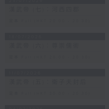
25/07/2026
庭，窮極其地，追奔逐北，封狼居胥山，禪
南，所以廢淮南、衡山二國，是必要戰畧，
於姑衍，以臨瀚海（戈壁沙漠），擄名王貴
漢武帝 (七)︰河西四郡
「淮南獄」之發生，是武帝掃除東南強藩，
人以百數，自是以後，匈奴震怖，益求和
以打通東南之路的重要手段。
親。然而未肯稱臣也。」漢武帝征伐匈奴，
足本 Full (HKT 20:00 - 20:30)
取得階段性勝利。
18/07/2026
然而漢朝周邊，仍然存在多個割據政權，實
力最強大的是東北方的朝鮮國，和南方的南
漢武帝 (六)︰尊崇儒術
越國。朝鮮國位於今日鴨綠江流域至朝鮮半
島北部一帶，相傳是商朝末年，商王族箕子
足本 Full (HKT 20:00 - 20:30)
所建立，一直延續至戰國後期。戰國時，燕
國（首都在今北京市中心西南角，當時稱為
「薊」，燕昭王又在易水旁興建「下都」）
11/07/2026
向遼東擴張，燕國人衛滿滅箕氏朝鮮，據地
漢武帝 (五)︰衛子夫封后
稱王，由秦朝至漢初，衛氏朝鮮不肯臣服，
而且與匈奴呼應，並且阻止附近部族向漢朝
足本 Full (HKT 20:00 - 20:30)
納貢。
元封二年（公元前109年）漢武帝以朝鮮王襲