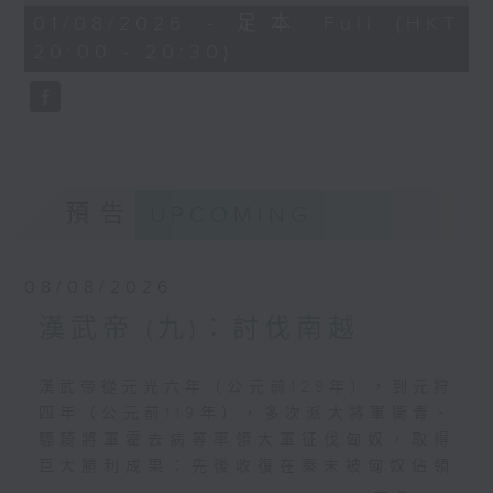
萬人。」
28
01/08/2026 - 足本 Full (HKT
minutes,
20:00 - 20:30)
9
淮南王劉安與衡山王劉賜，都是漢高祖劉邦
seconds
幼子淮南王劉長的兒子。劉長自恃是漢文帝
的唯一在生弟弟，在封國行事跋扈，屢次違
反朝廷禁令，被人告發，押往長安受審，得
到文帝寬赦，免死，流放巴蜀（今四川，當
時是落後地區），途中絕食而死。文帝為表
預告
UPCOMING
示重視親情，把劉長的淮南國分為三份，封
劉長之子劉安為淮南王，劉賜為衡山王、劉
勃為廬江王，當時只有七、八歲。這三個諸
08/08/2026
侯王國位於中原的正南方，淮河以南，伸延
到長江以南的黃山一帶，以及鄱陽湖以南的
漢武帝 (九)︰討伐南越
贛江流域，秦末時稱為九江國，是英布的根
據地。英布歸附漢高祖劉邦，出兵參加攻擊
漢武帝從元光六年（公元前129年），到元狩
項羽，立下大功，改稱為淮南王，而淮南國
四年（公元前119年），多次派大將軍衞青、
境，竹、木、膠、漆、礦物等資源豐厚，而
驃騎將軍霍去病等率領大軍征伐匈奴，取得
且有不少越人部落，戰鬥力強悍，成為漢朝
巨大勝利成果：先後收復在秦末被匈奴佔領
心腹大患。漢高祖藉口英布謀反，領兵親