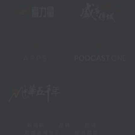
下；越人降將戈船將軍鄭嚴、和下厲將軍田
甲，分別從零陵（今廣西桂林北方）出發，
鄭嚴沿灕水直下，田甲的則直抵蒼梧（今廣
西梧州市）；馳義侯何遺率領巴蜀罪人及夜
郎（今貴州）軍隊，直下牂柯江（今西江上
游），五路大軍指向南越國的都城番禺。
番禺城破，呂嘉及趙建德出逃，不久被漢軍
擒獲，呂嘉和趙建德被擒之後，南越國屬下
各郡縣包括蒼梧王趙光，皆不戰而向漢朝投
降。鄭嚴和田甲的軍隊，以及何遺調動的夜
郎軍隊還未到達，南越國已經被平定了。南
越國歷經五代君主，九十三年，故土納入漢
版圖。
新聞稿
|
招聘
|
招標
|
知識產權告示
|
常見問題
|