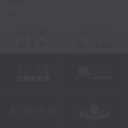
口，終生不肯入朝長安。公元前122年趙眜病
重，太子趙嬰齊從長安回南越國，趙眜去
更多 ...
世，嬰齊繼位。趙嬰齊去長安之前，娶越人
女子為妻，生長子趙建德，趙嬰齊去長安，
又娶邯鄲樛氏女為妻（趙佗原籍趙國邯
交 通
社 交
鄲），生子趙興。趙嬰齊繼位後，立樛氏為
后，趙興為太子。趙嬰齊殘暴，恣意殺人，
聯 絡
公眾回饋
大失人心，大臣派系分裂。漢武帝多次派使
者到南越國，勸告趙嬰齊到長安朝見，嬰齊
以有病為藉口，不肯入朝。
元鼎四年（公元前113年）趙嬰齊病死，諡
「南越明王」。太子趙興即位，其母樛氏成
為太后。同年，漢武帝派遣安國少季出使南
越國，安國少季是樛氏在長安時的舊情人，
留在南越國輔政。南越國的實權掌握在丞相
呂嘉等老臣手中，對樛太后及安國少季的親
漢態度十分不滿。樛太后感受到朝野的孤
立，害怕權力被奪，謀求依附漢朝的威勢鞏