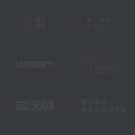
固自己的地位，於是致信漢武帝，請求比照
漢朝的內諸侯，三年入朝一次，撤除南越國
與漢朝國界上的邊關。漢武帝答應了樛太
后，派衛尉路博德屯兵桂陽（今廣東連州
市）戒備。
呂嘉強烈反對南越國內屬漢朝，趙興和樛太
后設宴送別漢朝使者和呂嘉，欲在席間殺死
呂嘉，想借漢朝使者之力殺死呂嘉等人。但
漢使膽怯，被呂嘉識破逃脫，集結反漢勢
力，起兵攻入王宮，殺趙興、樛太后及漢
使，立趙建德為王。
漢武帝得知南越國政變，元鼎五年（公元前
112年）秋，調遣罪人和江淮以南的水兵共十
萬人，兵分五路進討伐南越：伏波將軍路博
德從桂陽沿湟水（今廣東省境內的連江）南
下；樓船將楊僕從豫章郡過橫浦關沿湞水南