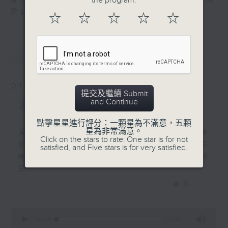
the program.
香港電台文教組製作，逢星期六晚8:00，香港
和」走向「帝國」的關鍵一
電台第一台
☆
☆
☆
☆
☆
戰。
最新
LATEST
01/08/2026
提交及繼續 Submit
and Continue
漢武帝 (八)︰平定淮南
點擊星星進行評分：一顆星為不滿意，五顆
星為非常滿意。
漢武帝元狩元年（公元前122年），正當漢朝
Click on the stars to rate: One star is for not
發動對匈奴戰爭如火如荼之際，爆發了一宗
satisfied, and Five stars is for very satisfied.
諸侯王謀反的大案。據《漢書·武帝本紀》所
記：
更多...
「元狩元年（公元前122年）十一月（當時是
以十月為歲首，十一月是該年第二個月），
0
淮南王安、衡山王賜謀反，誅。黨與死者數
seconds
00:00
28:09
of