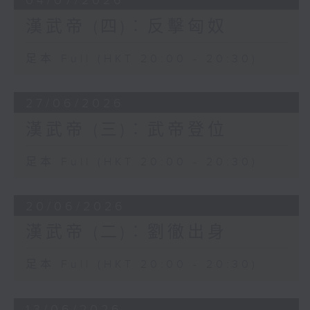
04/07/2026
殺漢使者為理由，出兵水陸並進，征伐朝
漢武帝 (四)︰反擊匈奴
鮮。《史記·朝鮮列傳》記述：「天子募罪人
擊朝鮮。其秋，遣樓船將軍楊僕從齊（今山
足本 Full (HKT 20:00 - 20:30)
東半島北岸）浮渤海；兵五萬人，左將軍荀
彘出遼東，討右渠（國王名）」，經過連番
惡戰，朝鮮國內部分裂，國相路人、韓陰等
27/06/2026
殺國王右渠降漢，漢朝在朝鮮故土設置樂
漢武帝 (三)︰武帝登位
浪、臨屯、玄菟、真番四郡。
南方的南越國，起源於秦始皇滅六國之後，
足本 Full (HKT 20:00 - 20:30)
繼續派軍南下，試圖收復嶺南的越人部落。
經過數年苦戰，秦軍屢敗，其後史祿（史是
20/06/2026
官職，祿是人名）開通連接湘、灕二水的靈
渠運河，貫通交通線，秦軍攻下番禺（今廣
漢武帝 (二)︰劉徹出身
州市老城），設置南海、桂林、象三郡，得
以管轄嶺南。數年後，始皇死，中原大亂，
足本 Full (HKT 20:00 - 20:30)
南海郡尉（軍政長官）任囂病重，臨死把權
力托附給龍川縣令趙佗。趙佗自恃地方偏
13/06/2026