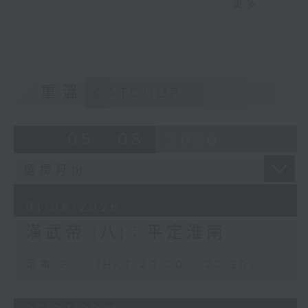
的「河南地」（今內蒙古鄂爾多斯），並且
更多...
征，殺死英布，但漢朝對管控淮南國仍然鞭
向北擴展，抵達陰山，設置雲中、五原、朔
長莫及，於是封高祖幼子劉長為淮南王，任
方郡；又擊敗匈奴右部，取得河西走廊，先
命功臣張蒼為淮南相（張蒼曾經長期是蕭何
後設置酒泉、武威、張掖、敦煌四郡，打通
副手，任計相，即理財主管，崇尚黃老之
西域交通線，使漢朝國威大振，西域諸國王
術）以懷柔手法安撫淮南地方勢力。呂后末
侯、商人紛紛朝貢，開啓中西文化交流歷
重溫
CATCHUP
年，張蒼調回長安，劉長不受節制，終於惹
史。
下大禍。文帝把淮南一分為三，但淮南故土
橫亙中原與長江以南越人地域之間，為漢朝
元狩四年，武帝派衛青、霍去病各率騎兵五
05 - 08
2026
征服東甌、東越、閩越、南越，構成障礙。
萬，步兵數十萬出擊，衛青出定襄，越過戈
壁，直攻匈奴王庭，匈奴單于遁走，衛青追
景帝時，趁平定七國之亂之勢，把淮南王劉
至寘顏山趙信城而還。霍去病出代郡，與匈
安之弟廬江王劉勃移封濟北王，取得廬江國
奴左賢王接戰，左賢王敗走，霍去病追至狼
01/08/2026
所屬的廬江郡及豫章郡，但仍然受淮南、衡
居胥山，祭天而還（即所謂「封狼居
山二國所阻，而淮南國都壽春（今安徽壽
漢武帝 (八)︰平定淮南
胥」）。此役之後，匈奴基本上已無力威脅
縣），在淮河南岸，是從中原南下淮河、長
漢朝邊疆。西漢末學者揚雄曾經說：漢武帝
江以南的戰略重地，曾經是戰國時期楚國最
「深惟社稷之計，規恢萬載之策，乃大興師
足本 Full (HKT 20:00 - 20:30)
後首都，也是後來「淝水之戰」的戰場所
數十萬，使衛青、霍去病操兵，前後十餘
在。淮南王劉安手擁這些軍事資源，令漢武
年，於是浮西河、絕大漠，破寘顏，襲王
帝寢食難安，武帝欲拓展東南方，受阻於淮