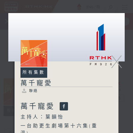
ENG
/
簡
×
全新 RTHK On The Go
取得
一手掌握 RTHK 電台、電視節目
X
所有集數
萬千寵愛
聯絡
萬千寵愛
電台直播
萬千寵愛
聯絡
所有集數
主持人：葉韻怡
一台助更生劇場第十六集(重