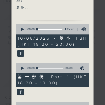
溫)
您喜歡這個節目嗎?
更多...
『更生資訊輕Zone傾』
簡介
GIST
嘉賓：Richard Eng
0
主持人：葉韻怡
曾思
seconds
00:00
1:27:40
《萬千寵愛》自2000年開始（前名：黃昏點
of
進博士
1
唱樂園），逢星期日黃昏6點新聞後，為聽眾
10/08/2025 - 足本 Full
hour,
點播歌曲！而點唱對象多為在囚人士、更生人
(HKT 18:20 - 20:00)
27
minutes,
士及其家人！
主題：懲教更生義工團
40
seconds
在2000年時，當時互聯網已相當流行，大多
更多...
0
數聽眾透過電郵寫點唱內容給主持人，但囚友
seconds
00:00
36:00
在獄中卻不能上網，所以只能靠親筆寫信寄到
of
36
第一部份 Part 1 (HKT
電台。
minutes,
最新
LATEST
18:20 - 19:00)
0
seconds
信件來自香港各個監獄，由一般收押所到高設
防監獄也有。囚友們都花盡心思，希望吸引韻
02/08/2026
怡小天使的垂青，在眾多來信中選出自己的一
0