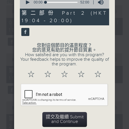
萬千寵愛
封，在節目內讀出。
seconds
00:00
52:00
of
0
52
seconds
00:00
1:29:24
第二部份 Part 2 (HKT
節目設有恆常的環節，包括《萬千寵愛空中留
minutes,
of
19:04 - 20:00)
0
1
言信箱》，給家人親友致電來1872311留
02/08/2026 - 足本 Full (HKT
seconds
hour,
言，為囚友送上「真人發聲」的祝福及問候；
18:20 - 20:00)
29
minutes,
另外亦有《藍色事件薄》，為囚友及其家人讀
24
出點唱信。更不時推出新環節，好讓大氣電波
seconds
您對這個節目的滿意程度？
將鐵窗內外的人連在一起，互相鼓勵及扶持，
您的意見有助於提升節目質素。
How satisfied are you with this program?
0
發放正能量！
Your feedback helps to improve the quality of
seconds
00:00
36:50
the program.
of
36
透過節目，希望令社會大眾可以更了解在囚及
第一部份 Part 1 (HKT 18:20 -
☆
☆
☆
☆
☆
minutes,
更生人士的內心世界，從而支持有志改過的更
19:00)
50
seconds
生人士，讓他／她們更有信心地踏上更生之
路。
0
主持﹕葉韻怡
seconds
00:00
52:44
of
提交及繼續 Submit
52
第二部份 Part 2 (HKT 19:04 -
and Continue
minutes,
20:00)
44