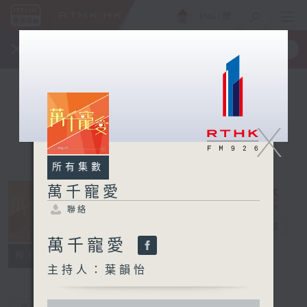
ENG
/
簡
×
全新 RTHK On The Go
取得
一手掌握 RTHK 電台、電視節目
X
所有集數
萬千寵愛
聯絡
萬千寵愛
電台直播
萬千寵愛
聯絡
所有集數
主持人：葉韻怡
0