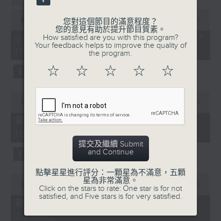
萬千寵愛
封，在節目內讀出。
0
seconds
00:00
1:29:24
您對這個節目的滿意程度？
節目設有恆常的環節，包括《萬千寵愛空中留
of
您的意見有助於提升節目質素。
1
言信箱》，給家人親友致電來1872311留
How satisfied are you with this program?
02/08/2026 - 足本 Full (HKT
hour,
Your feedback helps to improve the quality of
言，為囚友送上「真人發聲」的祝福及問候；
18:20 - 20:00)
29
the program.
minutes,
另外亦有《藍色事件薄》，為囚友及其家人讀
24
☆
☆
☆
☆
☆
出點唱信。更不時推出新環節，好讓大氣電波
seconds
將鐵窗內外的人連在一起，互相鼓勵及扶持，
0
發放正能量！
seconds
00:00
36:50
of
36
透過節目，希望令社會大眾可以更了解在囚及
第一部份 Part 1 (HKT 18:20 -
minutes,
更生人士的內心世界，從而支持有志改過的更
19:00)
50
seconds
生人士，讓他／她們更有信心地踏上更生之
提交及繼續 Submit
and Continue
路。
點擊星星進行評分：一顆星為不滿意，五顆
0
星為非常滿意。
主持﹕葉韻怡
seconds
00:00
52:44
Click on the stars to rate: One star is for not
of
satisfied, and Five stars is for very satisfied.
52
第二部份 Part 2 (HKT 19:04 -
minutes,
20:00)
44