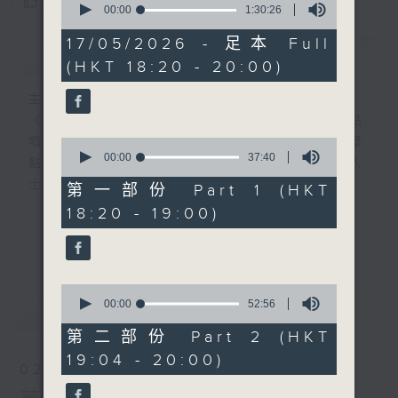
您喜歡這個節目嗎?
seconds
00:00
1:30:26
of
1
17/05/2026 - 足本 Full
簡介
GIST
hour,
(HKT 18:20 - 20:00)
30
minutes,
26
主持人：葉韻怡
seconds
《萬千寵愛》自2000年開始（前名：黃昏點
唱樂園），逢星期日黃昏6點新聞後，為聽眾
0
seconds
00:00
37:40
點播歌曲！而點唱對象多為在囚人士、更生人
of
士及其家人！
37
第一部份 Part 1 (HKT
minutes,
18:20 - 19:00)
40
在2000年時，當時互聯網已相當流行，大多
seconds
更多...
數聽眾透過電郵寫點唱內容給主持人，但囚友
在獄中卻不能上網，所以只能靠親筆寫信寄到
0
電台。
seconds
00:00
52:56
最新
LATEST
of
52
信件來自香港各個監獄，由一般收押所到高設
第二部份 Part 2 (HKT
minutes,
防監獄也有。囚友們都花盡心思，希望吸引韻
19:04 - 20:00)
56
02/08/2026
seconds
怡小天使的垂青，在眾多來信中選出自己的一