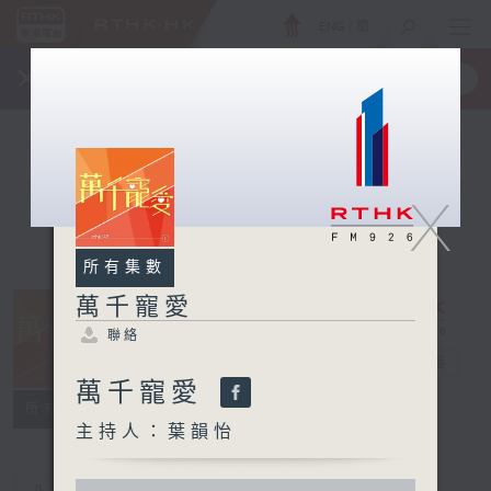
ENG
/
簡
×
全新 RTHK On The Go
取得
一手掌握 RTHK 電台、電視節目
X
所有集數
萬千寵愛
聯絡
萬千寵愛
電台直播
萬千寵愛
聯絡
所有集數
主持人：葉韻怡
0