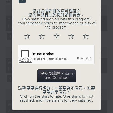
萬千寵愛
封，在節目內讀出。
0
seconds
00:00
1:29:24
您對這個節目的滿意程度？
節目設有恆常的環節，包括《萬千寵愛空中留
of
您的意見有助於提升節目質素。
1
言信箱》，給家人親友致電來1872311留
How satisfied are you with this program?
02/08/2026 - 足本 Full (HKT
hour,
Your feedback helps to improve the quality of
言，為囚友送上「真人發聲」的祝福及問候；
18:20 - 20:00)
29
the program.
minutes,
另外亦有《藍色事件薄》，為囚友及其家人讀
24
☆
☆
☆
☆
☆
出點唱信。更不時推出新環節，好讓大氣電波
seconds
將鐵窗內外的人連在一起，互相鼓勵及扶持，
0
發放正能量！
seconds
00:00
36:50
of
36
透過節目，希望令社會大眾可以更了解在囚及
第一部份 Part 1 (HKT 18:20 -
minutes,
更生人士的內心世界，從而支持有志改過的更
19:00)
50
seconds
生人士，讓他／她們更有信心地踏上更生之
提交及繼續 Submit
and Continue
路。
點擊星星進行評分：一顆星為不滿意，五顆
0
星為非常滿意。
主持﹕葉韻怡
seconds
00:00
52:44
Click on the stars to rate: One star is for not
of
satisfied, and Five stars is for very satisfied.
52
第二部份 Part 2 (HKT 19:04 -
minutes,
20:00)
44