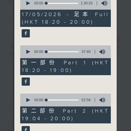
您喜歡這個節目嗎?
seconds
00:00
1:30:26
of
1
17/05/2026 - 足本 Full
簡介
GIST
hour,
(HKT 18:20 - 20:00)
30
minutes,
26
主持人：葉韻怡
seconds
《萬千寵愛》自2000年開始（前名：黃昏點
唱樂園），逢星期日黃昏6點新聞後，為聽眾
0
seconds
00:00
37:40
點播歌曲！而點唱對象多為在囚人士、更生人
of
士及其家人！
37
第一部份 Part 1 (HKT
minutes,
18:20 - 19:00)
40
在2000年時，當時互聯網已相當流行，大多
seconds
更多...
數聽眾透過電郵寫點唱內容給主持人，但囚友
在獄中卻不能上網，所以只能靠親筆寫信寄到
0
電台。
seconds
00:00
52:56
最新
LATEST
of
52
信件來自香港各個監獄，由一般收押所到高設
第二部份 Part 2 (HKT
minutes,
防監獄也有。囚友們都花盡心思，希望吸引韻
19:04 - 20:00)
56
02/08/2026
seconds
怡小天使的垂青，在眾多來信中選出自己的一