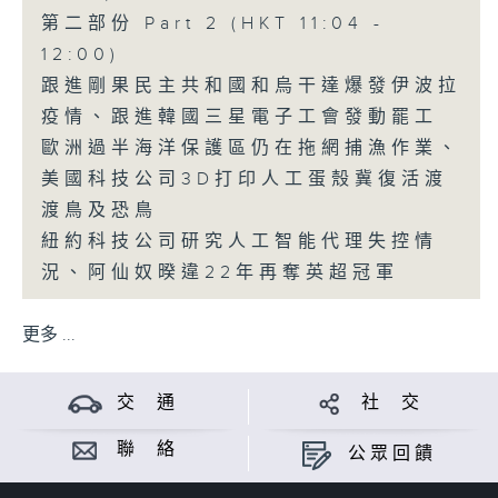
第二部份 Part 2 (HKT 11:04 -
12:00)
跟進剛果民主共和國和烏干達爆發伊波拉
疫情、跟進韓國三星電子工會發動罷工
歐洲過半海洋保護區仍在拖網捕漁作業、
美國科技公司3D打印人工蛋殼冀復活渡
渡鳥及恐鳥
紐約科技公司研究人工智能代理失控情
況、阿仙奴暌違22年再奪英超冠軍
更多 ...
交 通
社 交
聯 絡
公眾回饋