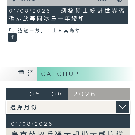
of
0
01/08/2026 - 劍橋碩士統計世界盃
seconds
碳排放等同冰島一年總和
「非遺逐一數」：土耳其鳥語
重溫
CATCHUP
05 - 08
2026
01/08/2026