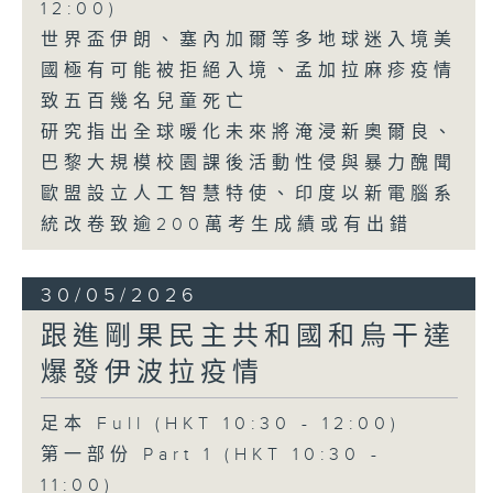
12:00)
世界盃伊朗、塞內加爾等多地球迷入境美
國極有可能被拒絕入境、孟加拉麻疹疫情
致五百幾名兒童死亡
研究指出全球暖化未來將淹浸新奧爾良、
巴黎大規模校園課後活動性侵與暴力醜聞
歐盟設立人工智慧特使、印度以新電腦系
統改卷致逾200萬考生成績或有出錯
30/05/2026
跟進剛果民主共和國和烏干達
爆發伊波拉疫情
足本 Full (HKT 10:30 - 12:00)
第一部份 Part 1 (HKT 10:30 -
11:00)