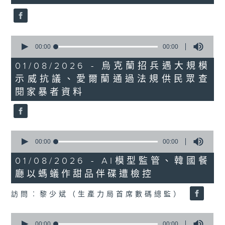
seconds
0
seconds
00:00
00:00
of
0
01/08/2026 - 烏克蘭招兵遇大規模
seconds
示威抗議、愛爾蘭通過法規供民眾查
閱家暴者資料
0
seconds
00:00
00:00
of
0
01/08/2026 - AI模型監管、韓國餐
seconds
廳以螞蟻作甜品伴碟遭檢控
訪問︰黎少斌（生產力局首席數碼總監）
0
seconds
00:00
00:00