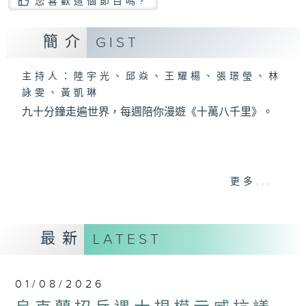
您喜歡這個節目嗎?
簡介
GIST
主持人：陸宇光、邱焱、王耀楊、張璟瑩、林
詠雯、黃凱琳
九十分鐘走遍世界，每週陪你漫遊《十萬八千里》。
更多...
最新
LATEST
01/08/2026