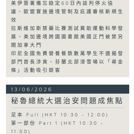
美伊簽署備忘錄定60日內談判停火協
議、歐盟實施邊境管制及庇護審核新規生
效
拉斯維加斯禁藥比賽測試冀助運動科學發
展、美加邊境跨國圖書館美國正門被禁另
開加拿大門
印尼全國免費營養餐致數萬學生不適揭發
部門首長涉貪、芬蘭北部滑雪場以「尋金
條」活動吸引遊客
13/06/2026
秘魯總統大選治安問題成焦點
足本 Full (HKT 10:30 - 12:00)
第一部份 Part 1 (HKT 10:30 -
11:00)