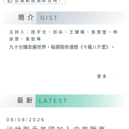
您喜歡這個節目嗎?
簡介
GIST
主持人：陸宇光、邱焱、王耀楊、張璟瑩、林
詠雯、黃凱琳
九十分鐘走遍世界，每週陪你漫遊《十萬八千里》。
更多...
最新
LATEST
08/08/2026