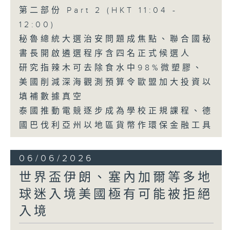
第二部份 Part 2 (HKT 11:04 -
12:00)
秘魯總統大選治安問題成焦點、聯合國秘
書長開啟遴選程序含四名正式候選人
研究指辣木可去除食水中98%微塑膠、
美國削減深海觀測預算令歐盟加大投資以
填補數據真空
泰國推動電競逐步成為學校正規課程、德
國巴伐利亞州以地區貨幣作環保金融工具
06/06/2026
世界盃伊朗、塞內加爾等多地
球迷入境美國極有可能被拒絕
入境