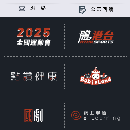
聯 絡
公眾回饋