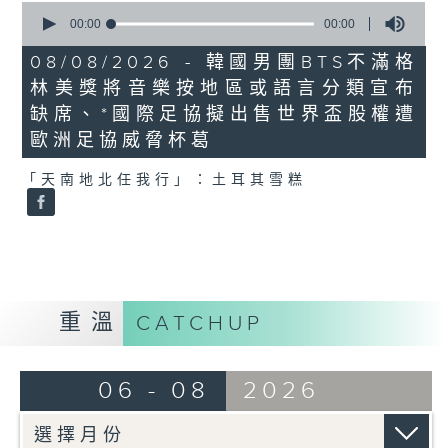
0
seconds
00:00
00:00
of
0
08/08/2026 - 韓國男團BTS不滿格
seconds
林美獎將音樂按地區或語言分類宣布
缺席、*國際足協擬出售世界盃股權遭
歐洲足協威脅杯葛
「天南地北任我行」：土耳其雪糕
重溫
CATCHUP
06 - 08
2026