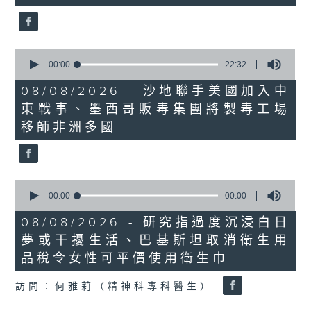
seconds
0
seconds
00:00
22:32
of
22
08/08/2026 - 沙地聯手美國加入中
minutes,
東戰事、墨西哥販毒集團將製毒工場
32
seconds
移師非洲多國
0
seconds
00:00
00:00
of
0
08/08/2026 - 研究指過度沉浸白日
seconds
夢或干擾生活、巴基斯坦取消衛生用
品稅令女性可平價使用衛生巾
訪問︰何雅莉（精神科專科醫生）