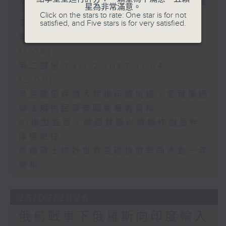
烏克蘭招兵遇大規模示威抗議
星為非常滿意。
Click on the stars to rate: One star is for not
satisfied, and Five stars is for very satisfied.
足本 Full (HKT 10:30 - 12:00)
第一部份 Part 1 (HKT 10:30 -
11:00)
第二部份 Part 2 (HKT 11:04 -
12:00)
烏克蘭招兵遇大規模示威抗議、愛爾蘭通
過法規供民眾查閱家暴者資料
AI模型監管、韓國餐廳以螞蟻作甜品伴
碟遭檢控
劍橋碩士統計世界盃碳排放等同冰島一年
總和
25/07/2026
俄烏戰事下俄羅斯向印度輸入