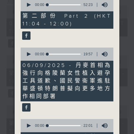
烏克蘭招兵遇大規模示威抗議
0
seconds
00:00
52:23
0
of
seconds
00:00
1:15:17
52
第二部份 Part 2 (HKT
of
minutes,
1
01/08/2026 - 足本 Full (HKT
11:04 - 12:00)
23
hour,
seconds
10:30 - 12:00)
15
minutes,
17
seconds
0
seconds
00:00
19:57
0
of
seconds
00:00
23:20
19
06/09/2025 - 丹麥首相為
of
minutes,
23
強行向格陵蘭女性植入避孕
第一部份 Part 1 (HKT 10:30 -
57
minutes,
seconds
工具道歉、國民警衛軍進駐
11:00)
20
seconds
華盛頓特朗普擬向更多地方
作相同部署
0
seconds
00:00
52:06
of
0
52
第二部份 Part 2 (HKT 11:04 -
seconds
00:00
22:01
minutes,
12:00)
of
6