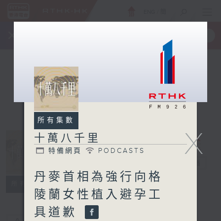
ENG
/
簡
×
全新 RTHK On The Go
取得
一手掌握 RTHK 電台、電視節目
所有集數
X
十萬八千里
特備網頁
PODCASTS
十萬八千里
電台直播
丹麥首相為強行向格
特備網頁
PODCASTS
所有集數
陵蘭女性植入避孕工
具道歉