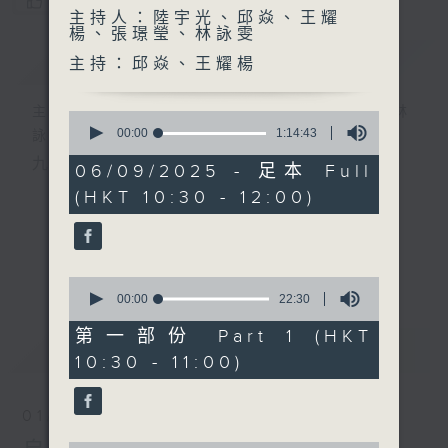
您喜歡這個節目嗎?
主持人：陸宇光、邱焱、王耀
楊、張璟瑩、林詠雯
簡介
GIST
主持：邱焱、王耀楊
主持人：陸宇光、邱焱、王耀楊、張璟瑩、林
0
seconds
00:00
1:14:43
詠雯
of
九十分鐘走遍世界，每週陪你漫遊《十萬八千里》。
1
06/09/2025 - 足本 Full
hour,
(HKT 10:30 - 12:00)
14
minutes,
43
seconds
更多...
0
seconds
00:00
22:30
of
22
第一部份 Part 1 (HKT
最新
LATEST
minutes,
10:30 - 11:00)
30
seconds
01/08/2026