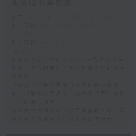
死各國派員救援
足本 Full (HKT 10:30 - 12:00)
第一部份 Part 1 (HKT 10:30 -
11:00)
第二部份 Part 2 (HKT 11:04 -
12:00)
跟進委內瑞拉地震逾2000人死各國派員
救援、聯合國展開首屆人智能治理問題全
球對話
印尼山崩令全球最稀有大猿面臨滅絕威
脅、加拿大研究指出卡通片反派帶外國口
音引起語言偏見
馬來西亞榴槤供過於求售價急跌、歐盟審
議消費者抗議電子遊戲商關閉伺服器