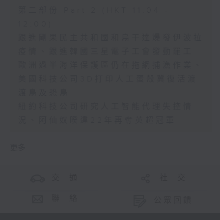
第二部份 Part 2 (HKT 11:04 -
12:00)
跟進剛果民主共和國和烏干達爆發伊波拉
疫情、跟進韓國三星電子工會發動罷工
歐洲過半海洋保護區仍在拖網捕漁作業、
美國科技公司3D打印人工蛋殼冀復活渡
渡鳥及恐鳥
紐約科技公司研究人工智能代理失控情
況、阿仙奴暌違22年再奪英超冠軍
更多 ...
交 通
社 交
聯 絡
公眾回饋