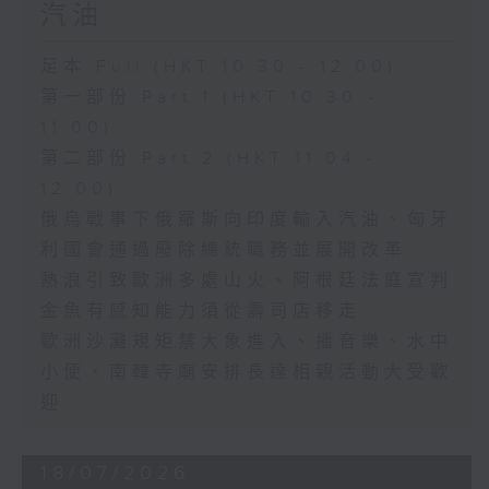
汽油
足本 Full (HKT 10:30 - 12:00)
第一部份 Part 1 (HKT 10:30 -
11:00)
第二部份 Part 2 (HKT 11:04 -
12:00)
俄烏戰事下俄羅斯向印度輸入汽油、匈牙
利國會通過廢除總統職務並展開改革
熱浪引致歐洲多處山火、阿根廷法庭宣判
金魚有感知能力須從壽司店移走
歐洲沙灘規矩禁大象進入、播音樂、水中
小便、南韓寺廟安排長達相親活動大受歡
迎
18/07/2026