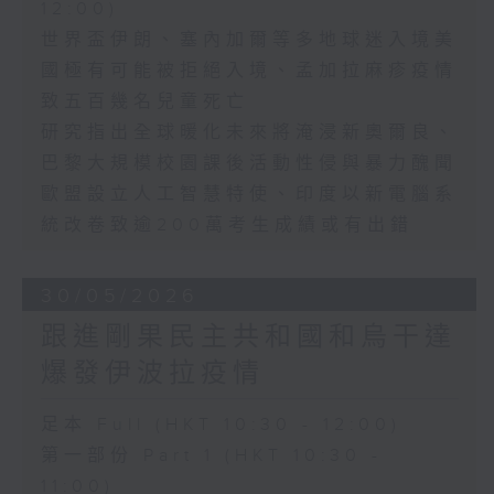
12:00)
世界盃伊朗、塞內加爾等多地球迷入境美
國極有可能被拒絕入境、孟加拉麻疹疫情
致五百幾名兒童死亡
研究指出全球暖化未來將淹浸新奧爾良、
巴黎大規模校園課後活動性侵與暴力醜聞
歐盟設立人工智慧特使、印度以新電腦系
統改卷致逾200萬考生成績或有出錯
30/05/2026
跟進剛果民主共和國和烏干達
爆發伊波拉疫情
足本 Full (HKT 10:30 - 12:00)
第一部份 Part 1 (HKT 10:30 -
11:00)