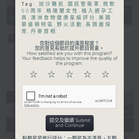
Tag:
加沙難民
,
國民警衛軍
,
微軟
of
20
01/08/2026 - 劍橋碩士統計世界盃
50周年
,
格陵蘭女性
,
植入避孕工
minutes,
具
,
澳洲食物健康星級評分
,
美國
碳排放等同冰島一年總和
29
seconds
華盛頓特區
,
野火活動
,
長頸鹿保
育
,
丹麥首相
「非遺逐一數」：土耳其鳥語
您對這個節目的滿意程度？
您的意見有助於提升節目質素。
How satisfied are you with this program?
Your feedback helps to improve the quality of
the program.
☆
☆
☆
☆
☆
重溫
CATCHUP
05 - 08
2026
提交及繼續 Submit
and Continue
01/08/2026
點擊星星進行評分：一顆星為不滿意，五顆