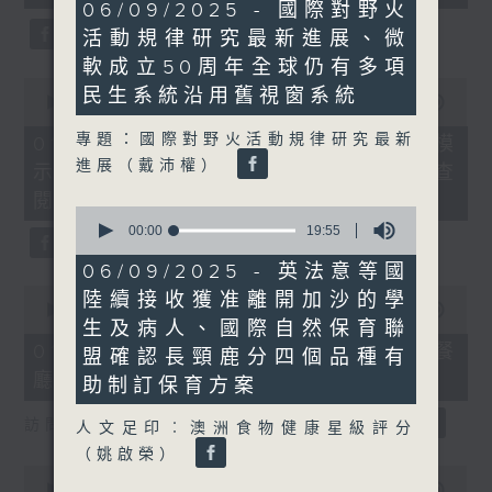
22
seconds
06/09/2025 - 國際對野火
minutes,
活動規律研究最新進展、微
1
second
軟成立50周年全球仍有多項
0
民生系統沿用舊視窗系統
seconds
00:00
19:58
of
19
專題：國際對野火活動規律研究最新
01/08/2026 - 烏克蘭招兵遇大規模
minutes,
進展（戴沛權）
示威抗議、愛爾蘭通過法規供民眾查
58
seconds
閱家暴者資料
0
seconds
00:00
19:55
of
19
06/09/2025 - 英法意等國
minutes,
0
陸續接收獲准離開加沙的學
55
seconds
00:00
21:48
seconds
生及病人、國際自然保育聯
of
21
01/08/2026 - AI模型監管、韓國餐
盟確認長頸鹿分四個品種有
minutes,
廳以螞蟻作甜品伴碟遭檢控
48
助制訂保育方案
seconds
訪問︰黎少斌（生產力局首席數碼總監）
人文足印︰澳洲食物健康星級評分
（姚啟榮）
0
seconds
00:00
20:29