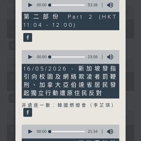
烏克蘭招兵遇大規模示威抗議
0
seconds
00:00
53:38
0
of
seconds
00:00
1:15:17
53
第二部份 Part 2 (HKT
of
minutes,
1
01/08/2026 - 足本 Full (HKT
11:04 - 12:00)
38
hour,
seconds
10:30 - 12:00)
15
minutes,
17
seconds
0
seconds
00:00
23:08
0
of
seconds
00:00
23:20
23
16/05/2026 - 新加坡發指
of
minutes,
23
引向校園及網絡欺凌者罰鞭
第一部份 Part 1 (HKT 10:30 -
8
minutes,
seconds
刑、加拿大亞伯達省居民發
11:00)
20
seconds
起獨立行動遭原住民反對
非遺逐一數︰韓國燃燈會（李芷琪）
0
seconds
00:00
52:06
of
0
52
第二部份 Part 2 (HKT 11:04 -
seconds
00:00
21:34
minutes,
of
12:00)
6