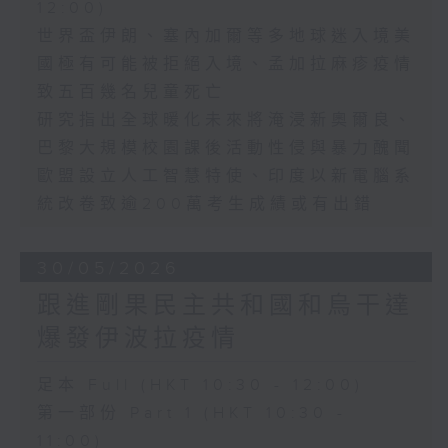
12:00)
世界盃伊朗、塞內加爾等多地球迷入境美
國極有可能被拒絕入境、孟加拉麻疹疫情
致五百幾名兒童死亡
研究指出全球暖化未來將淹浸新奧爾良、
巴黎大規模校園課後活動性侵與暴力醜聞
歐盟設立人工智慧特使、印度以新電腦系
統改卷致逾200萬考生成績或有出錯
30/05/2026
跟進剛果民主共和國和烏干達
爆發伊波拉疫情
足本 Full (HKT 10:30 - 12:00)
第一部份 Part 1 (HKT 10:30 -
11:00)