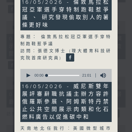
21
16/05/2026 - 倫敦馬拉松
seconds
minutes,
冠亞軍選手穿特制跑鞋惹爭
34
seconds
議 、 研究發現偷取別人的薯
0
條更好味
seconds
00:00
19:58
of
專題： 倫敦馬拉松冠亞軍選手穿特
19
01/08/2026 - 烏克蘭招兵遇大規模
minutes,
制跑鞋惹爭議
示威抗議、愛爾蘭通過法規供民眾查
58
訪問︰張德文博士 (理大體育科技研
seconds
閱家暴者資料
究院首席研究員)
0
seconds
00:00
21:01
0
of
seconds
00:00
21:48
21
16/05/2026 - 威尼斯雙年
of
minutes,
21
展評審辭職抗議主辦方容許
01/08/2026 - AI模型監管、韓國餐
1
minutes,
second
俄羅斯參展、阿姆斯特丹禁
廳以螞蟻作甜品伴碟遭檢控
48
seconds
止公共空間展示肉類和化石
訪問︰黎少斌（生產力局首席數碼總監）
燃料廣告以促進碳中和
0
天南地北任我行︰美國微型城市
seconds
00:00
20:29