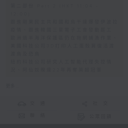
第二部份 Part 2 (HKT 11:04 -
12:00)
跟進剛果民主共和國和烏干達爆發伊波拉
疫情、跟進韓國三星電子工會發動罷工
歐洲過半海洋保護區仍在拖網捕漁作業、
美國科技公司3D打印人工蛋殼冀復活渡
渡鳥及恐鳥
紐約科技公司研究人工智能代理失控情
況、阿仙奴暌違22年再奪英超冠軍
更多 ...
交 通
社 交
聯 絡
公眾回饋