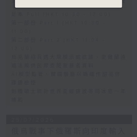
烏克蘭招兵遇大規模示威抗議
足本 Full (HKT 10:30 - 12:00)
第一部份 Part 1 (HKT 10:30 -
11:00)
第二部份 Part 2 (HKT 11:04 -
12:00)
烏克蘭招兵遇大規模示威抗議、愛爾蘭通
過法規供民眾查閱家暴者資料
AI模型監管、韓國餐廳以螞蟻作甜品伴
碟遭檢控
劍橋碩士統計世界盃碳排放等同冰島一年
總和
25/07/2026
俄烏戰事下俄羅斯向印度輸入