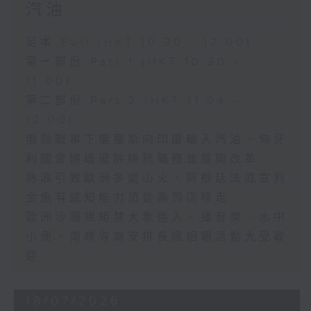
汽油
足本 Full (HKT 10:30 - 12:00)
第一部份 Part 1 (HKT 10:30 -
11:00)
第二部份 Part 2 (HKT 11:04 -
12:00)
俄烏戰事下俄羅斯向印度輸入汽油、匈牙
利國會通過廢除總統職務並展開改革
熱浪引致歐洲多處山火、阿根廷法庭宣判
金魚有感知能力須從壽司店移走
歐洲沙灘規矩禁大象進入、播音樂、水中
小便、南韓寺廟安排長達相親活動大受歡
迎
18/07/2026