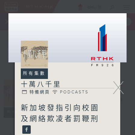
ENG
/
簡
×
全新 RTHK On The Go
取得
一手掌握 RTHK 電台、電視節目
所有集數
X
十萬八千里
特備網頁
PODCASTS
十萬八千里
電台直播
新加坡發指引向校園
特備網頁
PODCASTS
所有集數
及網絡欺凌者罰鞭刑