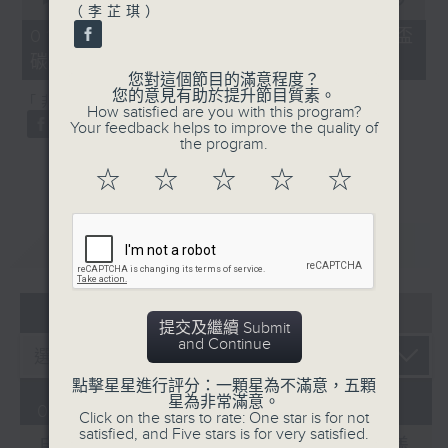
（李芷琪）
of
20
01/08/2026 - 劍橋碩士統計世界盃
minutes,
碳排放等同冰島一年總和
29
seconds
您對這個節目的滿意程度？
您的意見有助於提升節目質素。
「非遺逐一數」：土耳其鳥語
How satisfied are you with this program?
Your feedback helps to improve the quality of
the program.
☆
☆
☆
☆
☆
重溫
CATCHUP
05 - 08
2026
提交及繼續 Submit
and Continue
點擊星星進行評分：一顆星為不滿意，五顆
星為非常滿意。
01/08/2026
Click on the stars to rate: One star is for not
satisfied, and Five stars is for very satisfied.