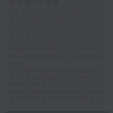
死各國派員救援
足本 Full (HKT 10:30 - 12:00)
第一部份 Part 1 (HKT 10:30 -
11:00)
第二部份 Part 2 (HKT 11:04 -
12:00)
跟進委內瑞拉地震逾2000人死各國派員
救援、聯合國展開首屆人智能治理問題全
球對話
印尼山崩令全球最稀有大猿面臨滅絕威
脅、加拿大研究指出卡通片反派帶外國口
音引起語言偏見
馬來西亞榴槤供過於求售價急跌、歐盟審
議消費者抗議電子遊戲商關閉伺服器