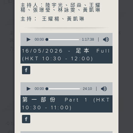
您喜歡這個節目嗎?
主持人：陸宇光、邱焱、王耀
楊、張璟瑩、林詠雯、黃凱琳
簡介
GIST
主持： 王耀楊、黃凱琳
主持人：陸宇光、邱焱、王耀楊、張璟瑩、林
0
seconds
00:00
1:17:38
詠雯、黃凱琳
of
九十分鐘走遍世界，每週陪你漫遊《十萬八千里》。
1
16/05/2026 - 足本 Full
hour,
(HKT 10:30 - 12:00)
17
minutes,
38
seconds
更多...
0
seconds
00:00
24:10
of
24
第一部份 Part 1 (HKT
最新
LATEST
minutes,
10:30 - 11:00)
10
seconds
01/08/2026