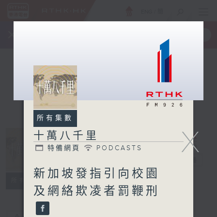
ENG
/
簡
×
全新 RTHK On The Go
取得
一手掌握 RTHK 電台、電視節目
所有集數
X
十萬八千里
特備網頁
PODCASTS
十萬八千里
電台直播
新加坡發指引向校園
特備網頁
PODCASTS
所有集數
及網絡欺凌者罰鞭刑