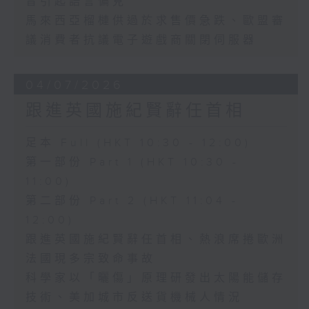
音引起語言偏見
馬來西亞榴槤供過於求售價急跌、歐盟審
議消費者抗議電子遊戲商關閉伺服器
04/07/2026
跟進英國施紀賢辭任首相
足本 Full (HKT 10:30 - 12:00)
第一部份 Part 1 (HKT 10:30 -
11:00)
第二部份 Part 2 (HKT 11:04 -
12:00)
跟進英國施紀賢辭任首相、熱浪席捲歐洲
法國現多宗致命事故
科學家以「曬傷」原理研發出太陽能儲存
技術、美加城市反送貨機械人情況