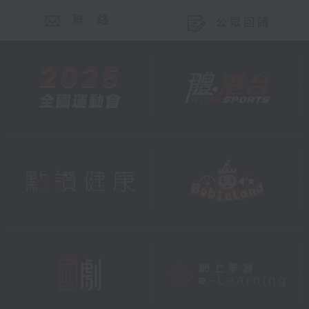
聯 絡
公眾回饋