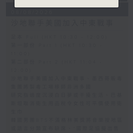
08/08/2026
沙地聯手美國加入中東戰事
足本 Full (HKT 10:30 - 12:00)
第一部份 Part 1 (HKT 10:30 -
11:00)
第二部份 Part 2 (HKT 11:04 -
12:00)
沙地聯手美國加入中東戰事、墨西哥販毒
集團將製毒工場移師非洲多國
研究指過度沉浸白日夢或干擾生活、巴基
斯坦取消衛生用品稅令女性可平價使用衛
生巾
韓國男團BTS不滿格林美獎將音樂按地區
或語言分類宣布缺席、*國際足協擬出售