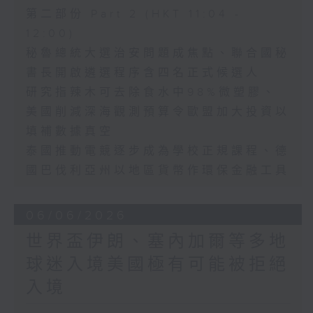
第二部份 Part 2 (HKT 11:04 -
12:00)
秘魯總統大選治安問題成焦點、聯合國秘
書長開啟遴選程序含四名正式候選人
研究指辣木可去除食水中98%微塑膠、
美國削減深海觀測預算令歐盟加大投資以
填補數據真空
泰國推動電競逐步成為學校正規課程、德
國巴伐利亞州以地區貨幣作環保金融工具
06/06/2026
世界盃伊朗、塞內加爾等多地
球迷入境美國極有可能被拒絕
入境