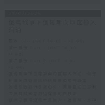
25/07/2026
俄烏戰事下俄羅斯向印度輸入
汽油
足本 Full (HKT 10:30 - 12:00)
第一部份 Part 1 (HKT 10:30 -
11:00)
第二部份 Part 2 (HKT 11:04 -
12:00)
俄烏戰事下俄羅斯向印度輸入汽油、匈牙
利國會通過廢除總統職務並展開改革
熱浪引致歐洲多處山火、阿根廷法庭宣判
金魚有感知能力須從壽司店移走
歐洲沙灘規矩禁大象進入、播音樂、水中