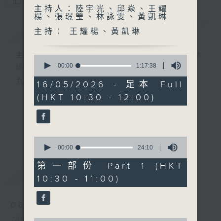
您喜歡這個節目嗎?
主持人：陸宇光、邱焱、王耀
楊、張璟瑩、林詠雯、黃凱琳
簡介
GIST
主持： 王耀楊、黃凱琳
主持人：陸宇光、邱焱、王耀楊、張璟瑩、林
0
seconds
00:00
1:17:38
詠雯、黃凱琳
of
九十分鐘走遍世界，每週陪你漫遊《十萬八千里》。
1
16/05/2026 - 足本 Full
hour,
(HKT 10:30 - 12:00)
17
minutes,
38
seconds
更多...
0
seconds
00:00
24:10
of
24
第一部份 Part 1 (HKT
最新
LATEST
minutes,
10:30 - 11:00)
10
seconds
08/08/2026