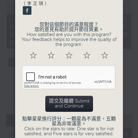
0
（李芷琪）
seconds
00:00
21:40
of
21
08/08/2026 - 韓國男團BTS不滿格
minutes,
您對這個節目的滿意程度？
林美獎將音樂按地區或語言分類宣布
40
您的意見有助於提升節目質素。
seconds
How satisfied are you with this program?
缺席、*國際足協擬出售世界盃股權遭
Your feedback helps to improve the quality of
歐洲足協威脅杯葛
the program.
☆
☆
☆
☆
☆
「天南地北任我行」：土耳其雪糕
重溫
CATCHUP
提交及繼續 Submit
and Continue
06 - 08
2026
點擊星星進行評分：一顆星為不滿意，五顆
星為非常滿意。
Click on the stars to rate: One star is for not
satisfied, and Five stars is for very satisfied.