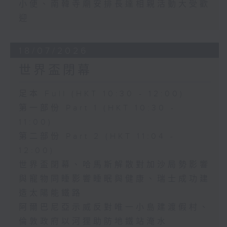
小便、南韓寺廟安排長達相親活動大受歡
迎
18/07/2026
世界盃閉幕
足本 Full (HKT 10:30 - 12:00)
第一部份 Part 1 (HKT 10:30 -
11:00)
第二部份 Part 2 (HKT 11:04 -
12:00)
世界盃閉幕、哈馬斯解散對加沙局勢影響
與寵物同睡影響睡眠與健康、瑞士成功建
造太陽能鐵路
阿爾巴尼亞示威反對唯一小島建渡假村、
倫敦政府以河狸助防地鐵站淹水