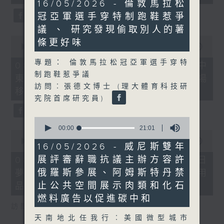
21
16/05/2026 - 倫敦馬拉松
seconds
minutes,
冠亞軍選手穿特制跑鞋惹爭
34
seconds
議 、 研究發現偷取別人的薯
0
條更好味
seconds
00:00
22:32
of
專題： 倫敦馬拉松冠亞軍選手穿特
22
08/08/2026 - 沙地聯手美國加入中
minutes,
制跑鞋惹爭議
東戰事、墨西哥販毒集團將製毒工場
32
訪問︰張德文博士 (理大體育科技研
seconds
移師非洲多國
究院首席研究員)
0
seconds
00:00
21:01
0
of
seconds
00:00
19:18
21
16/05/2026 - 威尼斯雙年
of
minutes,
19
展評審辭職抗議主辦方容許
08/08/2026 - 研究指過度沉浸白日
1
minutes,
second
俄羅斯參展、阿姆斯特丹禁
夢或干擾生活、巴基斯坦取消衛生用
18
seconds
止公共空間展示肉類和化石
品稅令女性可平價使用衛生巾
燃料廣告以促進碳中和
訪問︰何雅莉（精神科專科醫生）
天南地北任我行︰美國微型城市