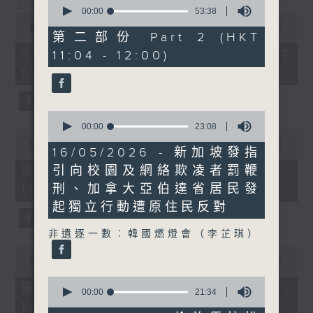
沙地聯手美國加入中東戰事
0
seconds
00:00
53:38
0
of
seconds
00:00
1:25:59
53
第二部份 Part 2 (HKT
of
minutes,
1
08/08/2026 - 足本 Full (HKT
11:04 - 12:00)
38
hour,
seconds
10:30 - 12:00)
25
minutes,
59
seconds
0
seconds
00:00
23:08
0
of
seconds
00:00
30:00
23
16/05/2026 - 新加坡發指
of
minutes,
30
引向校園及網絡欺凌者罰鞭
第一部份 Part 1 (HKT 10:30 -
8
minutes,
seconds
刑、加拿大亞伯達省居民發
11:00)
0
seconds
起獨立行動遭原住民反對
非遺逐一數︰韓國燃燈會（李芷琪）
0
seconds
00:00
56:09
of
0
56
第二部份 Part 2 (HKT 11:04 -
seconds
00:00
21:34
minutes,
of
12:00)
9