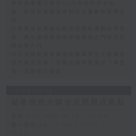
美伊簽署備忘錄定60日內談判停火協
議、歐盟實施邊境管制及庇護審核新規生
效
拉斯維加斯禁藥比賽測試冀助運動科學發
展、美加邊境跨國圖書館美國正門被禁另
開加拿大門
印尼全國免費營養餐致數萬學生不適揭發
部門首長涉貪、芬蘭北部滑雪場以「尋金
條」活動吸引遊客
13/06/2026
秘魯總統大選治安問題成焦點
足本 Full (HKT 10:30 - 12:00)
第一部份 Part 1 (HKT 10:30 -
11:00)