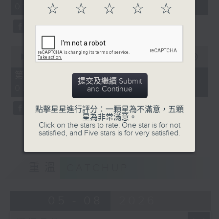
01:00)
☆
☆
☆
☆
☆
0
seconds
0
seconds
00:00
56:09
of
56
第二部份 Part 2 (HKT 01:04 -
minutes,
提交及繼續 Submit
02:00)
9
and Continue
seconds
點擊星星進行評分：一顆星為不滿意，五顆
星為非常滿意。
Click on the stars to rate: One star is for not
satisfied, and Five stars is for very satisfied.
重溫
CATCHUP
05 - 08
2026