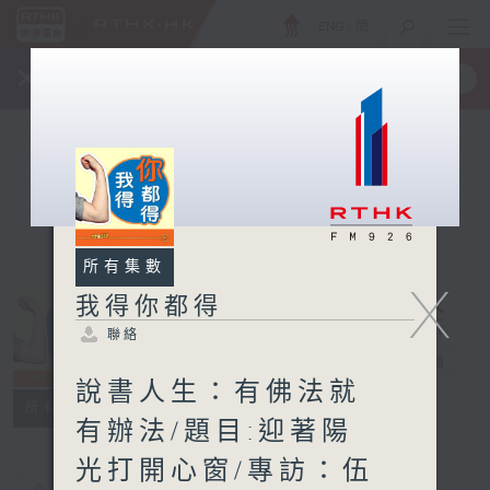
ENG
/
簡
×
全新 RTHK On The Go
取得
一手掌握 RTHK 電台、電視節目
所有集數
X
我得你都得
聯絡
我得你都得
電台直播
說書人生：有佛法就
聯絡
所有集數
有辦法/題目:迎著陽
光打開心窗/專訪：伍