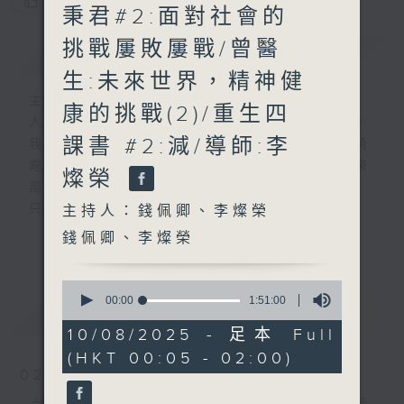
您喜歡這個節目嗎?
秉君#2:面對社會的
挑戰屢敗屢戰/曾醫
簡介
GIST
生:未來世界，精神健
主持人：錢佩卿、李燦榮
康的挑戰(2)/重生四
人生，就像行駛中的列車，隨著歲月的流逝，
課書 #2:減/導師:李
我們會歷盡生命旅途中的甘與苦。前路有時崎
嶇難行，但當你闖出幽谷，自會察覺人生原來
燦榮
風光明媚。
只要相信，我得你都得！
主持人：錢佩卿、李燦榮
「我得你都得」 請來平凡人道出不平凡的故
錢佩卿、李燦榮
更多...
事，分享人生的起跌得失，希望聽眾明白 ---
開心其實可以很簡單!
0
seconds
00:00
1:51:00
最新
LATEST
of
嘉賓主持：曾繁光
1
10/08/2025 - 足本 Full
hour,
(HKT 00:05 - 02:00)
51
minutes,
02/08/2026
0
seconds