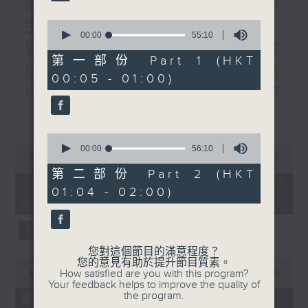
說書人生:書名:轉身就是重
生/題目: /作者:李禮文/專訪:
0
seconds
00:00
55:10
管理公司老板林家駒#3:子女
of
55
第一部份 Part 1 (HKT
minutes,
篇/曾醫生:到英國參加親友婚
00:05 - 01:00)
10
seconds
禮的人生禮會/四課書/#1人際
更多...
關係/主講：李燦榮
0
0
seconds
00:00
56:10
seconds
00:00
1:50:59
of
of
56
第二部份 Part 2 (HKT
1
minutes,
02/08/2026 - 足本 Full (HKT
01:04 - 02:00)
hour,
10
00:05 - 02:00)
50
seconds
minutes,
59
seconds
您對這個節目的滿意程度？
您的意見有助於提升節目質素。
0
How satisfied are you with this program?
seconds
00:00
55:00
Your feedback helps to improve the quality of
of
the program.
55
第一部份 Part 1 (HKT 00:05 -
minutes,