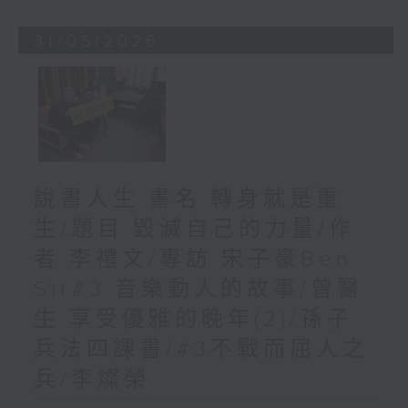
31/05/2026
說書人生:書名:轉身就是重
生/題目:毀滅自己的力量/作
者:李禮文/專訪:宋子豪Ben
Sir#3:音樂動人的故事/曾醫
生:享受優雅的晚年(2)/孫子
兵法四課書/#3不戰而屈人之
兵/李燦榮