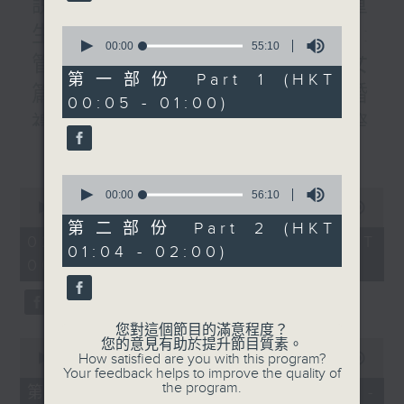
說書人生:書名:轉身就是重
生/題目: /作者:李禮文/專訪:
0
seconds
00:00
55:10
管理公司老板林家駒#3:子女
of
55
第一部份 Part 1 (HKT
minutes,
篇/曾醫生:到英國參加親友婚
00:05 - 01:00)
10
seconds
禮的人生禮會/四課書/#1人際
更多...
關係/主講：李燦榮
0
0
seconds
00:00
56:10
seconds
00:00
1:50:59
of
of
56
第二部份 Part 2 (HKT
1
minutes,
02/08/2026 - 足本 Full (HKT
01:04 - 02:00)
hour,
10
00:05 - 02:00)
50
seconds
minutes,
59
seconds
您對這個節目的滿意程度？
您的意見有助於提升節目質素。
0
How satisfied are you with this program?
seconds
00:00
55:00
Your feedback helps to improve the quality of
of
the program.
55
第一部份 Part 1 (HKT 00:05 -
minutes,