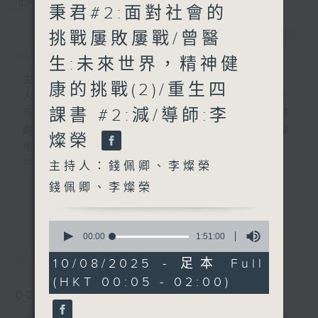
您喜歡這個節目嗎?
秉君#2:面對社會的
挑戰屢敗屢戰/曾醫
簡介
GIST
生:未來世界，精神健
主持人：錢佩卿、李燦榮
康的挑戰(2)/重生四
人生，就像行駛中的列車，隨著歲月的流逝，
課書 #2:減/導師:李
我們會歷盡生命旅途中的甘與苦。前路有時崎
嶇難行，但當你闖出幽谷，自會察覺人生原來
燦榮
風光明媚。
只要相信，我得你都得！
主持人：錢佩卿、李燦榮
「我得你都得」 請來平凡人道出不平凡的故
錢佩卿、李燦榮
更多...
事，分享人生的起跌得失，希望聽眾明白 ---
開心其實可以很簡單!
0
seconds
00:00
1:51:00
最新
LATEST
of
嘉賓主持：曾繁光
1
10/08/2025 - 足本 Full
hour,
(HKT 00:05 - 02:00)
51
minutes,
02/08/2026
0
seconds