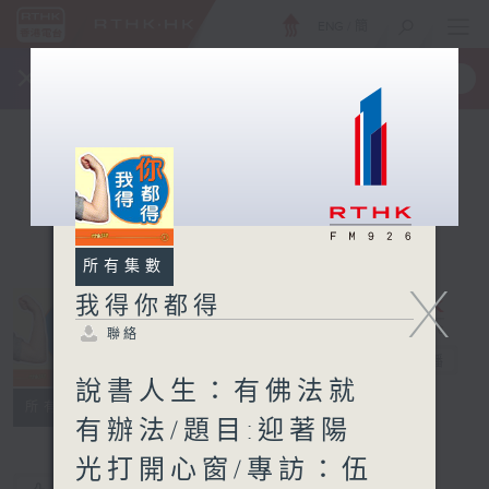
ENG
/
簡
×
全新 RTHK On The Go
取得
一手掌握 RTHK 電台、電視節目
所有集數
X
我得你都得
聯絡
我得你都得
電台直播
說書人生：有佛法就
聯絡
所有集數
有辦法/題目:迎著陽
光打開心窗/專訪：伍