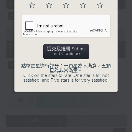
01:00)
☆
☆
☆
☆
☆
0
seconds
0
seconds
00:00
56:09
of
56
第二部份 Part 2 (HKT 01:04 -
minutes,
提交及繼續 Submit
02:00)
9
and Continue
seconds
點擊星星進行評分：一顆星為不滿意，五顆
星為非常滿意。
Click on the stars to rate: One star is for not
satisfied, and Five stars is for very satisfied.
重溫
CATCHUP
05 - 08
2026