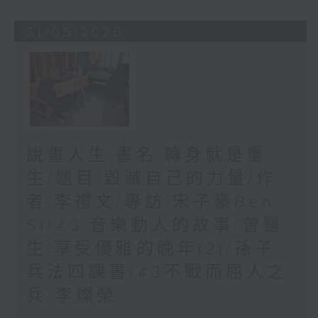
31/05/2026
說書人生:書名:轉身就是重
生/題目:毀滅自己的力量/作
者:李禮文/專訪:宋子豪Ben
Sir#3:音樂動人的故事/曾醫
生:享受優雅的晚年(2)/孫子
兵法四課書/#3不戰而屈人之
兵/李燦榮