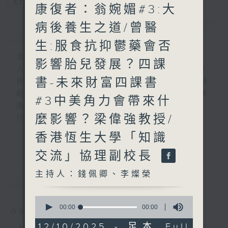
您喜歡這個節目嗎?
康復者：翁婉媚#3:大
病後養生之道/曾醫
簡介
GIST
生:服食抗抑鬱藥會否
主持人：錢佩卿、李燦榮
影響胎兒發展？四課
人生，就像行駛中的列車，隨著歲月的流逝，
書-未來財富四課書
我們會歷盡生命旅途中的甘與苦。前路有時崎
嶇難行，但當你闖出幽谷，自會察覺人生原來
#3中美角力會帶來什
風光明媚。
麼影響？梁偉強教授/
只要相信，我得你都得！
「我得你都得」 請來平凡人道出不平凡的故
香港恆生大學「知識
更多...
事，分享人生的起跌得失，希望聽眾明白 ---
交流」協理副校長
開心其實可以很簡單!
主持人：錢佩卿、李燦榮
最新
LATEST
嘉賓主持：曾繁光
0
seconds
00:00
1:51:00
09/08/2026
of
1
12/10/2025 - 足本 Full