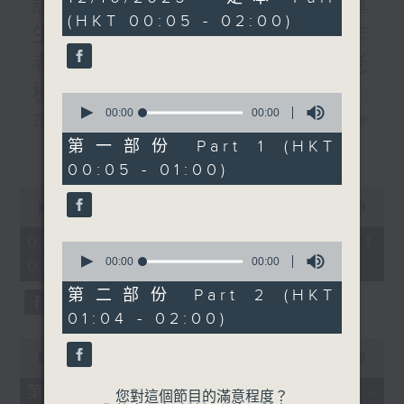
說書人生:書名:轉身就是重
hour,
(HKT 00:05 - 02:00)
51
生/題目:倒掉滿溢的杯子/作
minutes,
0
者:李禮文/專訪:管理公司老
seconds
板林家駒#4:境外篇/曾醫生:
0
seconds
00:00
55:10
英國皇家精神醫學院周年例會
of
55
第一部份 Part 1 (HKT
更多...
見聞/四課書/#2:不交三人/主
minutes,
00:05 - 01:00)
10
講：李燦榮
seconds
0
seconds
00:00
1:51:00
of
1
09/08/2026 - 足本 Full (HKT
0
hour,
seconds
00:00
00:00
00:05 - 02:00)
51
of
minutes,
0
第二部份 Part 2 (HKT
0
seconds
seconds
01:04 - 02:00)
0
seconds
00:00
55:10
of
55
第一部份 Part 1 (HKT 00:05 -
您對這個節目的滿意程度？
minutes,