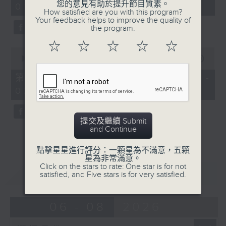
您的意見有助於提升節目質素。
01:00)
10
How satisfied are you with this program?
seconds
Your feedback helps to improve the quality of
the program.
☆
☆
☆
☆
☆
0
seconds
00:00
56:10
of
56
第二部份 Part 2 (HKT 01:04 -
minutes,
02:00)
10
seconds
提交及繼續 Submit
and Continue
點擊星星進行評分：一顆星為不滿意，五顆
星為非常滿意。
Click on the stars to rate: One star is for not
重溫
CATCHUP
satisfied, and Five stars is for very satisfied.
06 - 08
2026