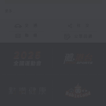
更多 ...
交 通
社 交
聯 絡
公眾回饋