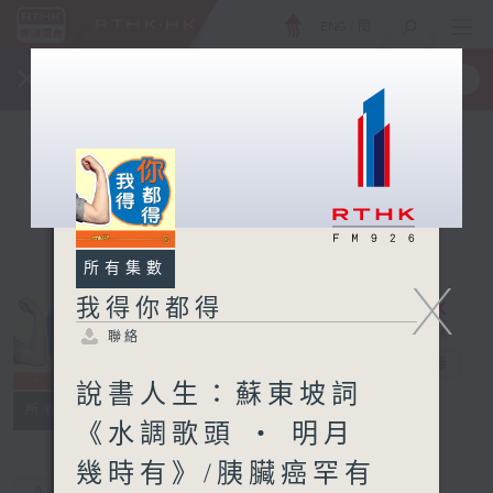
ENG
/
簡
×
全新 RTHK On The Go
取得
一手掌握 RTHK 電台、電視節目
所有集數
X
我得你都得
聯絡
我得你都得
電台直播
說書人生：蘇東坡詞
聯絡
所有集數
《水調歌頭 ‧ 明月
幾時有》/胰臟癌罕有