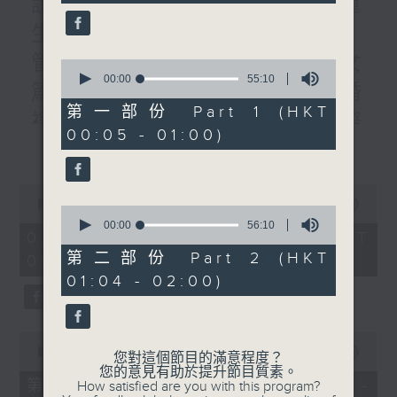
說書人生:書名:轉身就是重
minutes,
0
生/題目: /作者:李禮文/專訪:
seconds
管理公司老板林家駒#3:子女
0
seconds
00:00
55:10
篇/曾醫生:到英國參加親友婚
of
55
第一部份 Part 1 (HKT
禮的人生禮會/四課書/#1人際
minutes,
00:05 - 01:00)
10
更多...
關係/主講：李燦榮
seconds
0
seconds
00:00
1:50:59
0
of
seconds
00:00
56:10
1
02/08/2026 - 足本 Full (HKT
of
hour,
56
第二部份 Part 2 (HKT
00:05 - 02:00)
50
minutes,
minutes,
01:04 - 02:00)
10
59
seconds
seconds
0
seconds
00:00
55:00
您對這個節目的滿意程度？
of
您的意見有助於提升節目質素。
55
第一部份 Part 1 (HKT 00:05 -
How satisfied are you with this program?
minutes,