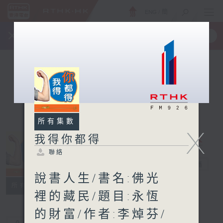
ENG
/
簡
×
全新 RTHK On The Go
取得
一手掌握 RTHK 電台、電視節目
所有集數
X
我得你都得
聯絡
我得你都得
電台直播
說書人生/書名:佛光
聯絡
所有集數
裡的藏民/題目:永恆
的財富/作者:李焯芬/