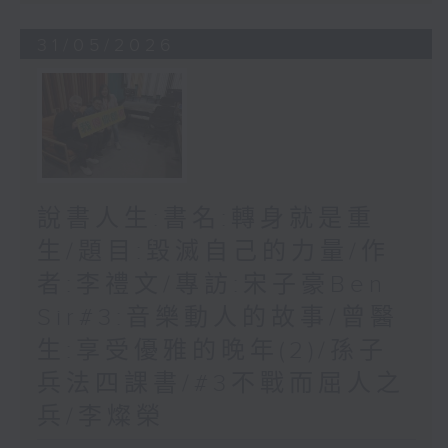
31/05/2026
說書人生:書名:轉身就是重
生/題目:毀滅自己的力量/作
者:李禮文/專訪:宋子豪Ben
Sir#3:音樂動人的故事/曾醫
生:享受優雅的晚年(2)/孫子
兵法四課書/#3不戰而屈人之
兵/李燦榮