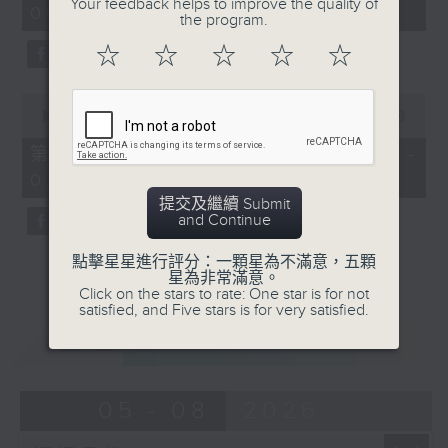
Your feedback helps to improve the quality of
01:00)
0
the program.
seconds
☆
☆
☆
☆
☆
0
seconds
00:00
56:09
of
56
第二部份 Part 2 (HKT 01:04 -
minutes,
02:00)
9
seconds
提交及繼續 Submit
and Continue
點擊星星進行評分：一顆星為不滿意，五顆
星為非常滿意。
Click on the stars to rate: One star is for not
satisfied, and Five stars is for very satisfied.
重溫
CATCHUP
05 - 08
2026