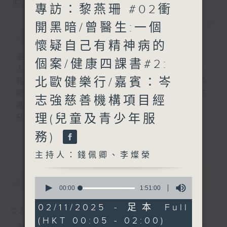
您喜歡這個節目嗎?
專訪：黎燕珊 #02衝
開黑暗/曾醫生:一個
簡介
GIST
懷疑自己有精神病的
主持人：錢佩卿、李燦榮
個案/健康四課書#2:
人生，就像行駛中的列車，隨著歲月的流逝，
北歐健樂行/嘉賓：岑
我們會歷盡生命旅途中的甘與苦。前路有時崎
嶇難行，但當你闖出幽谷，自會察覺人生原來
志強慈善機構項目經
風光明媚。
理(兒童及青少年服
只要相信，我得你都得！
「我得你都得」 請來平凡人道出不平凡的故
務)
更多...
事，分享人生的起跌得失，希望聽眾明白 ---
開心其實可以很簡單!
主持人：錢佩卿、李燦榮
最新
LATEST
嘉賓主持：曾繁光
0
seconds
00:00
1:51:00
of
1
02/11/2025 - 足本 Full
02/08/2026
hour,
(HKT 00:05 - 02:00)
51