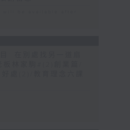
 be available after
題目: 在別處找另一道扇
板林家駒#(2)創業篇/
好處(2)/教育理念六課
長