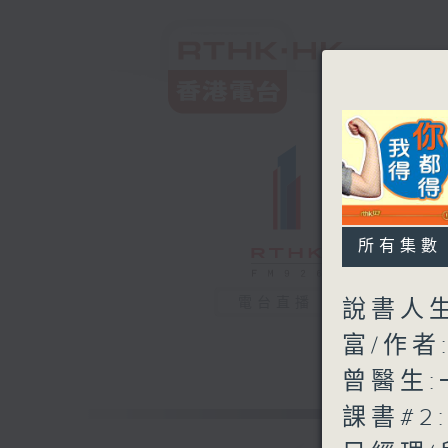
所有集數
電台直播
說書人生
富/作者
曾醫生
課書#2