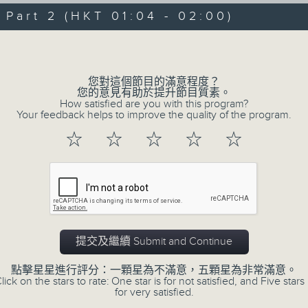
50
minutes,
art 2 (HKT 01:04 - 02:00)
59
seconds
Volume
Volume
90%
0
seconds
00:00
of
您對這個節目的滿意程度？
55
第一部份 Part 1 (HKT 00:05 - 01:00
您的意見有助於提升節目質素。
minutes,
How satisfied are you with this program?
0
Your feedback helps to improve the quality of the program.
seconds
Volume
90%
☆
☆
☆
☆
☆
0
seconds
00:00
of
56
第二部份 Part 2 (HKT 01:04 - 02:00
minutes,
9
seconds
Volume
90%
提交及繼續 Submit and Continue
點擊星星進行評分：一顆星為不滿意，五顆星為非常滿意。
lick on the stars to rate: One star is for not satisfied, and Five stars 
for very satisfied.