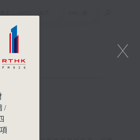
重溫
APPS
我們
ENG
/
簡
X
財
暗/
四
構項