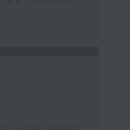
生篇/嘉賓：梁紀昌校長
題目: 失去唯一卻擁有全