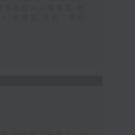
學亨教授#(3)事業篇/曾
/#3修身篇/嘉賓：梁紀