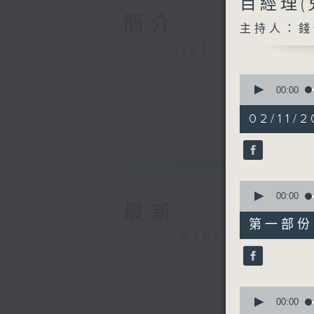
目經理
簡介
主持人：錢
GIST
0
seconds
00:00
of
1
02/11/2
hour,
51
minutes,
0
seconds
90%
0
seconds
00:00
最新
of
55
第一部份 P
minutes,
LATEST
10
seconds
90%
0
seconds
00:00
of