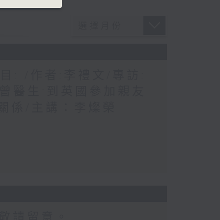
: /作者:李禮文/專訪:
/曾醫生:到英國參加親友
際關係/主講：李燦榮
敬請留意。