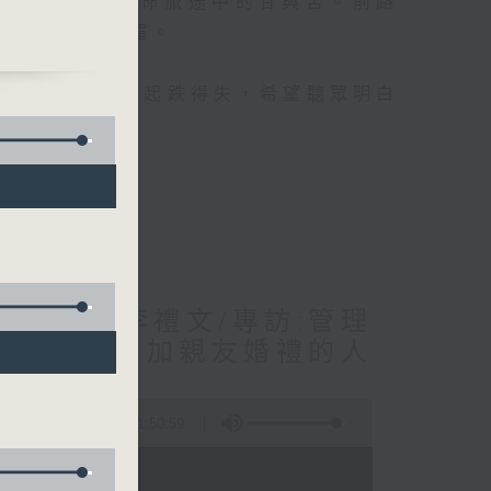
，我們會歷盡生命旅途中的甘與苦。前路
生原來風光明媚。
事，分享人生的起跌得失，希望聽眾明白
 /作者:李禮文/專訪:管理
生:到英國參加親友婚禮的人
：李燦榮
1:50:59
 - 02:00)