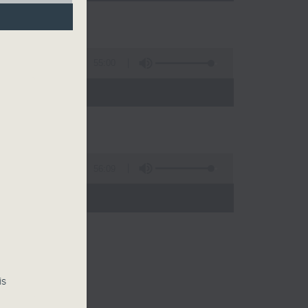
55:00
)
56:09
)
is