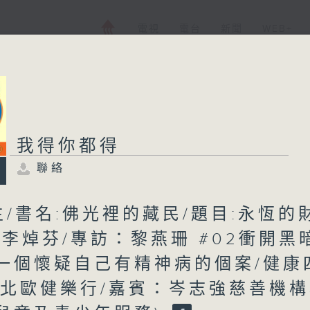
電視
電台
新聞
WEB+
我得你都得
我得你都得
聯絡
聯絡
所有集數
/書名:佛光裡的藏民/題目:永恆的
:李焯芬/專訪：黎燕珊 #02衝開黑
您喜歡這個節目嗎?
:一個懷疑自己有精神病的個案/健康
:北歐健樂行/嘉賓：岑志強慈善機
主持人：錢佩卿、李燦榮