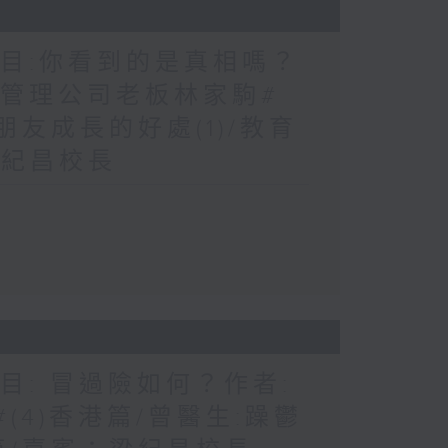
題目:你看到的是真相嗎？
:管理公司老板林家駒#
朋友成長的好處(1)/教育
梁紀昌校長
目: 冒過險如何？作者:
#(4)香港篇/曾醫生:躁鬱