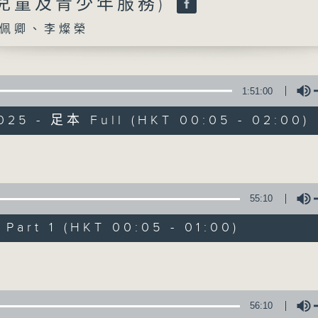
(兒童及青少年服務)
人生，就像行駛中的列車，隨著歲月的流逝
有時崎嶇難行，但當你闖出幽谷，自會察覺人
佩卿、李燦榮
只要相信，我得你都得！
「我得你都得」 請來平凡人道出不平凡的故
--- 開心其實可以很簡單!
1:51:00
025 - 足本 Full (HKT 00:05 - 02:00)
嘉賓主持：曾繁光
Volume
02/08/2026
55:10
說書人生:書名:轉身就是重生/題目:
公司老板林家駒#3:子女篇/曾醫
art 1 (HKT 00:05 - 01:00)
生禮會/四課書/#1人際關係/主講
Volume
0
seconds
00:00
of
1
02/08/2026 - 足本 Full (HKT 00:05
56:10
hour,