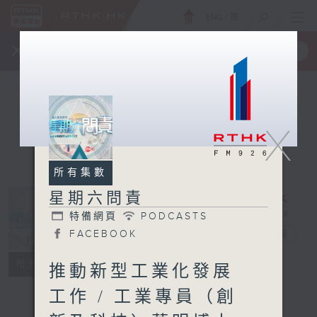
ENG
/
簡
×
全新 RTHK On The Go
取得
一手掌握 RTHK 電台、電視節目
X
所有集數
星期六問責
特備網頁
PODCASTS
星期六問責
FACEBOOK
電台直播
特備網頁
PODCASTS
所有集數
推動新型工業化發展
FACEBOOK
工作 / 工業專員（創