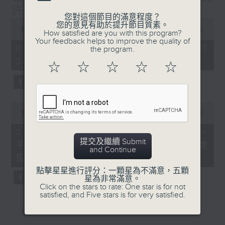
許澤森
您對這個節目的滿意程度？
0
您的意見有助於提升節目質素。
seconds
00:00
52:31
How satisfied are you with this program?
of
Your feedback helps to improve the quality of
52
01/08/2026 - 足本 Full (HKT
the program.
minutes,
08:00 - 09:00)
31
☆
☆
☆
☆
☆
seconds
0
seconds
00:00
45:32
of
45
01/08/2026 - 建築地盤全面禁煙、
minutes,
提交及繼續 Submit
平台工作者工傷補償機制 / 勞工處處
32
and Continue
seconds
長許澤森
點擊星星進行評分：一顆星為不滿意，五顆
星為非常滿意。
Click on the stars to rate: One star is for not
satisfied, and Five stars is for very satisfied.