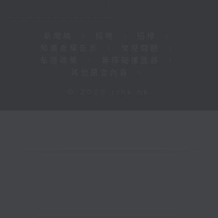
新聞稿
|
招聘
|
招標
|
知識產權告示
|
常見問題
|
私隱政策
|
無障礙播放器
|
其他語言內容
|
© 2026 rthk.hk