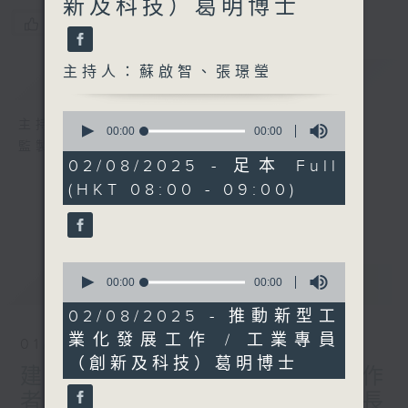
新及科技）葛明博士
您喜歡這個節目嗎?
主持人：蘇啟智、張璟瑩
簡介
GIST
0
主持人：蘇啟智、張璟瑩
seconds
00:00
00:00
of
監製：蕭洛汶
0
02/08/2025 - 足本 Full
seconds
(HKT 08:00 - 09:00)
0
最新
LATEST
seconds
00:00
00:00
of
0
02/08/2025 - 推動新型工
seconds
業化發展工作 / 工業專員
01/08/2026
（創新及科技）葛明博士
建築地盤全面禁煙、平台工作
者工傷補償機制 / 勞工處處長