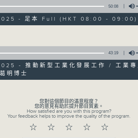
監製：蕭洛汶
50:08
2025 - 足本 Full (HKT 08:00 - 09:00)
Volume
43:19
01/08/2026
8/2025 - 推動新型工業化發展工作 / 工業
葛明博士
建築地盤全面禁煙、平台工作者工
Volume
許澤森
0
seconds
00:00
您對這個節目的滿意程度？
of
您的意見有助於提升節目質素。
52
01/08/2026 - 足本 Full (HKT 08:00
How satisfied are you with this program?
minutes,
Your feedback helps to improve the quality of the program.
31
seconds
Volume
☆
☆
☆
☆
☆
90%