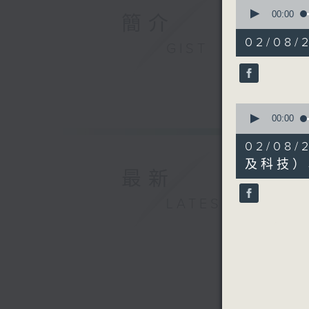
0
seconds
00:00
簡介
of
50
02/08/
GIST
minutes,
8
seconds
90%
0
seconds
00:00
of
43
02/0
minutes,
19
及科技）
最新
seconds
90%
LATEST