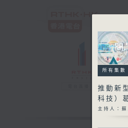
所有集數
電台直播
推動新
科技）
主持人：蘇