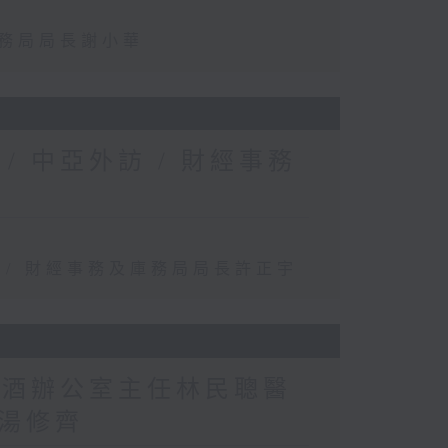
事務局局長謝小華
 中亞外訪 / 財經事務
 / 財經事務及庫務局局長許正宇
煙酒辦公室主任林民聰醫
湯修齊