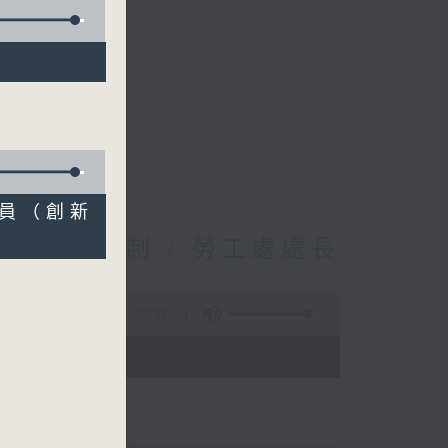
專員（創新
傷補償機制 / 勞工處處長
52:31
 - 09:00)