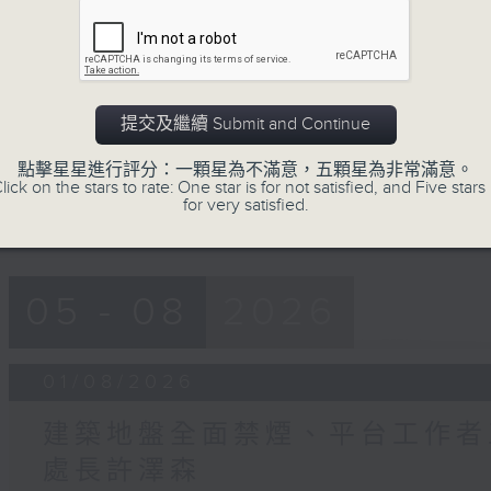
0
seconds
00:00
of
45
01/08/2026 - 建築地盤全面禁煙、
minutes,
32
處長許澤森
seconds
Volume
提交及繼續 Submit and Continue
90%
點擊星星進行評分：一顆星為不滿意，五顆星為非常滿意。
lick on the stars to rate: One star is for not satisfied, and Five stars 
for very satisfied.
05 - 08
2026
01/08/2026
建築地盤全面禁煙、平台工作者工
處長許澤森