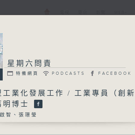
電視
電台
新聞
WEB+
星期六問責
星期六問責
特備網頁
PODCASTS
FACEBOOK
特備網頁
PODCASTS
所有集數
型工業化發展工作 / 工業專員（創
葛明博士
您喜歡這個節目嗎?
啟智、張璟瑩
主持人：蘇啟智、張璟瑩