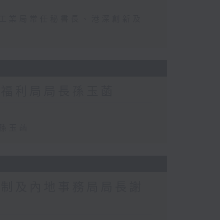
及工業局常任秘書長、港深創新及
及福利局局長孫玉菡
長孫玉菡
政制及內地事務局局長謝