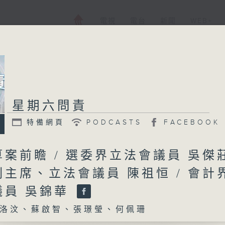
電視
電台
新聞
WEB+
星期六問責
星期六問責
特備網頁
PODCASTS
FACEBOOK
特備網頁
PODCASTS
所有集數
案前瞻 / 選委界立法會議員 吳傑莊
主席、立法會議員 陳祖恒 / 會計
您喜歡這個節目嗎?
議員 吳錦華
洛汶、蘇啟智、張璟瑩、何佩珊
主持人：蕭洛汶、蘇啟智、張璟瑩、何佩珊