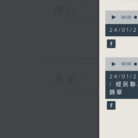
簡介
0
seconds
00:00
GIST
of
52
24/01/
minutes,
33
seconds
90%
0
seconds
00:00
of
45
24/01
最新
minutes,
30
/ 經民
seconds
LATEST
錦華
90%