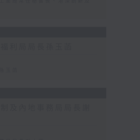
及工業局常任秘書長、港深創新及
及福利局局長孫玉菡
長孫玉菡
政制及內地事務局局長謝