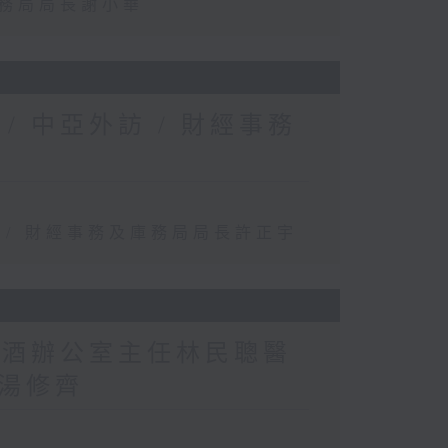
事務局局長謝小華
 中亞外訪 / 財經事務
 / 財經事務及庫務局局長許正宇
煙酒辦公室主任林民聰醫
湯修齊