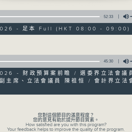
監製：蕭洛汶
52:33
2026 - 足本 Full (HKT 08:00 - 09:00)
Volume
08/08/2026
45:30
星期六問責
/2026 - 財政預算案前瞻 / 選委界立法會
0
聯副主席、立法會議員 陳祖恒 / 會計界立法
seconds
00:00
Volume
of
56
08/08/2026 - 足本 Full (HKT 08:04
minutes,
0
seconds
Volume
90%
您對這個節目的滿意程度？
您的意見有助於提升節目質素。
How satisfied are you with this program?
Your feedback helps to improve the quality of the program.