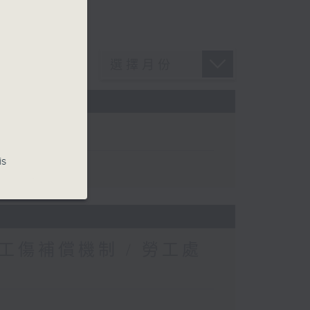
is
傷補償機制 / 勞工處