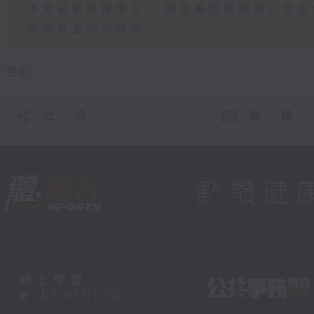
本港最新吸煙情況 / 衞生署控煙酒辦公室
委員會主席湯修齊
更多 ...
社 交
聯 絡