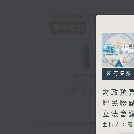
所有集數
電台直播
財政預算
經民聯副
立法會
主持人：蕭