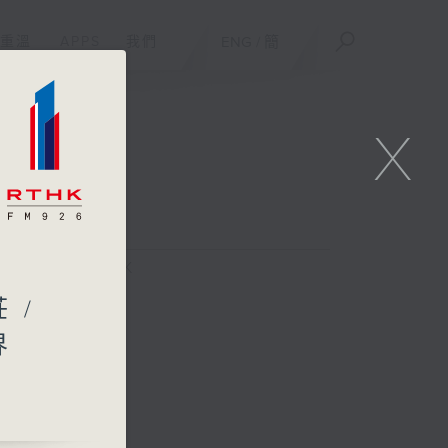
重溫
APPS
我們
ENG
/
簡
X
FACEBOOK
 /
界