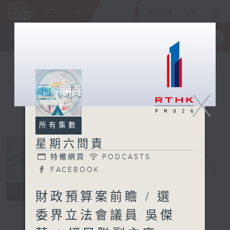
ENG
/
簡
×
全新 RTHK On The Go
取得
一手掌握 RTHK 電台、電視節目
X
所有集數
星期六問責
特備網頁
PODCASTS
星期六問責
FACEBOOK
電台直播
特備網頁
PODCASTS
所有集數
財政預算案前瞻 / 選
FACEBOOK
委界立法會議員 吳傑