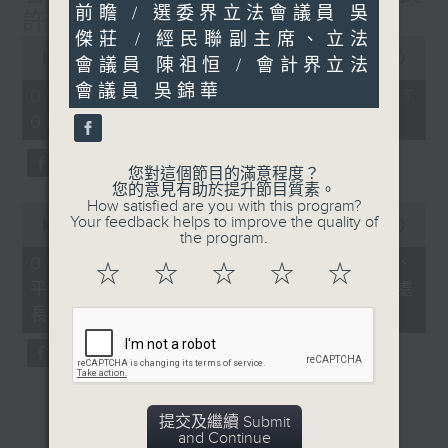
前瞻 / 選委界立法會議員 吳
30
許澤森
seconds
傑莊 / 經民聯副主席、立法
0
seconds
00:00
52:31
會議員 陳祖恒 / 會計界立法
of
會議員 吳錦華
52
01/08/2026 - 足本 Full (HKT
minutes,
08:00 - 09:00)
31
seconds
您對這個節目的滿意程度？
您的意見有助於提升節目質素。
How satisfied are you with this program?
0
Your feedback helps to improve the quality of
seconds
00:00
45:32
the program.
of
45
01/08/2026 - 建築地盤全面禁煙、
☆
☆
☆
☆
☆
minutes,
平台工作者工傷補償機制 / 勞工處處
32
seconds
長許澤森
提交及繼續 Submit
and Continue