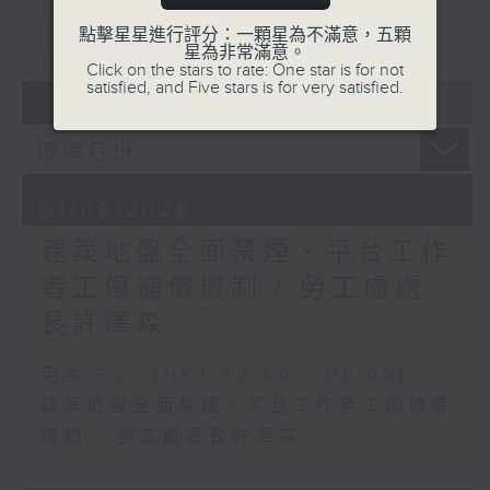
重溫
CATCHUP
點擊星星進行評分：一顆星為不滿意，五顆
星為非常滿意。
Click on the stars to rate: One star is for not
satisfied, and Five stars is for very satisfied.
05 - 08
2026
01/08/2026
建築地盤全面禁煙、平台工作
者工傷補償機制 / 勞工處處
長許澤森
足本 Full (HKT 08:00 - 09:00)
建築地盤全面禁煙、平台工作者工傷補償
機制 / 勞工處處長許澤森