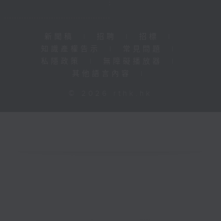
新聞稿
|
招聘
|
招標
|
知識產權告示
|
常見問題
|
私隱政策
|
無障礙播放器
|
其他語言內容
|
© 2026 rthk.hk