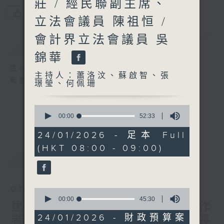
莊 / 經民聯副主席、
您喜歡這個節目嗎?
立法會議員 陳祖恒 /
會計界立法會議員 吳
簡介
GIST
錦華
主持人：蕭洛汶、蘇啟智、張璟瑩、何佩珊
主持人：蕭洛汶、蘇啟智、張
監製：蕭洛汶
璟瑩、何佩珊
0
seconds
00:00
52:33
of
52
24/01/2026 - 足本 Full
minutes,
(HKT 08:00 - 09:00)
33
最新
LATEST
seconds
01/08/2026
0
seconds
00:00
45:30
建築地盤全面禁煙、平台工作
of
45
24/01/2026 - 財政預算案
者工傷補償機制 / 勞工處處長
minutes,