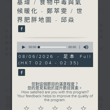
基瑋 / 食物中毒與氣
候暖化 - 鄭萃雯 / 世
簡介
GIST
界肥胖地圖 - 邱焱
「地球村」「全球化」這些概念近年間流行起
來，事實上，世界在政治、經濟、文化、科技等
各層面正出現急劇的轉變。要長知識，掌握全球
趨勢至為重要。
0
seconds
00:00
00:00
藍地球本著色無限、識無限的精神，與你共享無
of
限知識。
0
08/06/2026 - 足本 Full
seconds
(HKT 02:04 - 02:35)
最新
LATEST
您對這個節目的滿意程度？
您的意見有助於提升節目質素。
03/08/2026
How satisfied are you with this program?
Your feedback helps to improve the quality of
智慧醫療與可穿戴裝置 - 林曉
the program.
鋒 / 毒梟的河馬 - 蔡基瑋 / 加
☆
☆
☆
☆
☆