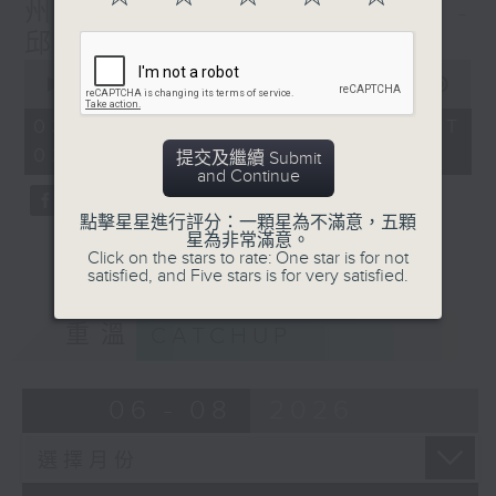
州推行新食品日期標籤規定 -
邱焱 / 塞車費 - 鄭萃雯
0
seconds
00:00
00:00
of
0
03/08/2026 - 足本 Full (HKT
seconds
02:04 - 02:35)
提交及繼續 Submit
and Continue
點擊星星進行評分：一顆星為不滿意，五顆
星為非常滿意。
Click on the stars to rate: One star is for not
satisfied, and Five stars is for very satisfied.
重溫
CATCHUP
06 - 08
2026