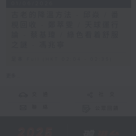
01/06/2026
古老的降溫方法 - 邱焱 / 番
梘回收 - 鄭萃雯 / 天球運行
論 - 蔡基瑋 / 綠色看着舒服
之謎 - 馮兆寧
足本 Full (HKT 02:04 - 02:35)
更多 ...
交 通
社 交
聯 絡
公眾回饋