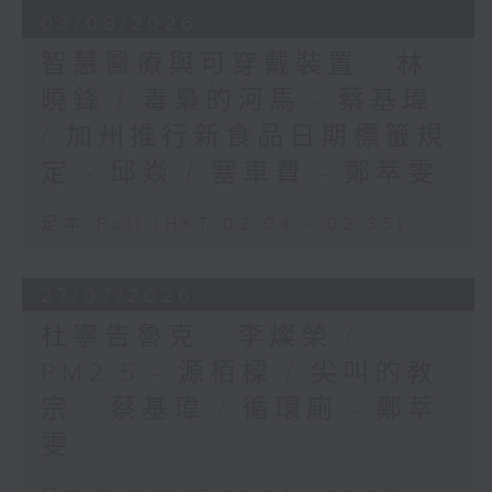
03/08/2026
智慧醫療與可穿戴裝置 - 林
曉鋒 / 毒梟的河馬 - 蔡基瑋
/ 加州推行新食品日期標籤規
定 - 邱焱 / 塞車費 - 鄭萃雯
足本 Full (HKT 02:04 - 02:35)
27/07/2026
杜寧告魯克 - 李燦榮 /
PM2.5 - 源栢樑 / 尖叫的教
宗 - 蔡基瑋 / 循環廁 - 鄭萃
雯