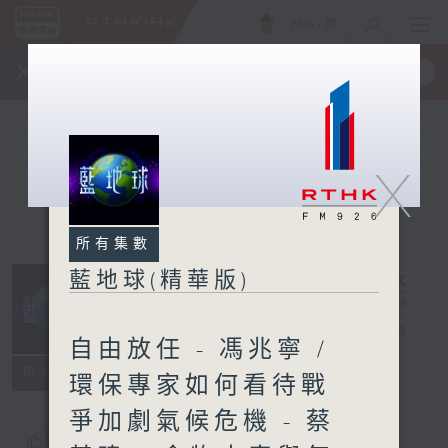
ENG
/
簡
×
全新 RTHK On The Go
取得
一手掌握 RTHK 電台、電視節目
X
所有集數
藍地球(精華版)
藍地球(精華版)
電台直播
自由放任 - 馮兆寧 /
所有集數
環保專家如何看待戰
爭加劇氣候危機 - 蔡
您喜歡這個節目嗎?