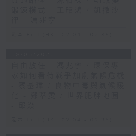
真的路徑 - 源栢樑 / AI改變
鍛鍊模式 - 王昭鴻 / 凱撒沙
律 - 馮兆寧
足本 Full (HKT 02:04 - 02:35)
08/06/2026
自由放任 - 馮兆寧 / 環保專
家如何看待戰爭加劇氣候危機
- 蔡基瑋 / 食物中毒與氣候暖
化 - 鄭萃雯 / 世界肥胖地圖
- 邱焱
足本 Full (HKT 02:04 - 02:35)