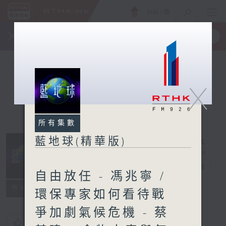
ENG
/
簡
×
全新 RTHK On The Go
取得
一手掌握 RTHK 電台、電視節目
X
所有集數
藍地球(精華版)
藍地球(精華版)
電台直播
自由放任 - 馮兆寧 /
所有集數
環保專家如何看待戰
爭加劇氣候危機 - 蔡
您喜歡這個節目嗎?