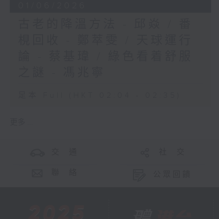
01/06/2026
古老的降溫方法 - 邱焱 / 番
梘回收 - 鄭萃雯 / 天球運行
論 - 蔡基瑋 / 綠色看着舒服
之謎 - 馮兆寧
足本 Full (HKT 02:04 - 02:35)
更多 ...
交 通
社 交
聯 絡
公眾回饋