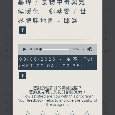
基瑋 / 食物中毒與氣
候暖化 - 鄭萃雯 / 世
簡介
GIST
界肥胖地圖 - 邱焱
「地球村」「全球化」這些概念近年間流行起
來，事實上，世界在政治、經濟、文化、科技等
各層面正出現急劇的轉變。要長知識，掌握全球
趨勢至為重要。
0
seconds
00:00
30:59
藍地球本著色無限、識無限的精神，與你共享無
of
限知識。
30
08/06/2026 - 足本 Full
minutes,
(HKT 02:04 - 02:35)
59
seconds
最新
LATEST
您對這個節目的滿意程度？
您的意見有助於提升節目質素。
03/08/2026
How satisfied are you with this program?
Your feedback helps to improve the quality of
智慧醫療與可穿戴裝置 - 林曉
the program.
鋒 / 毒梟的河馬 - 蔡基瑋 / 加
☆
☆
☆
☆
☆