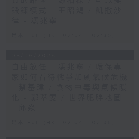
真的路徑 - 源栢樑 / AI改變
鍛鍊模式 - 王昭鴻 / 凱撒沙
律 - 馮兆寧
足本 Full (HKT 02:04 - 02:35)
08/06/2026
自由放任 - 馮兆寧 / 環保專
家如何看待戰爭加劇氣候危機
- 蔡基瑋 / 食物中毒與氣候暖
化 - 鄭萃雯 / 世界肥胖地圖
- 邱焱
足本 Full (HKT 02:04 - 02:35)