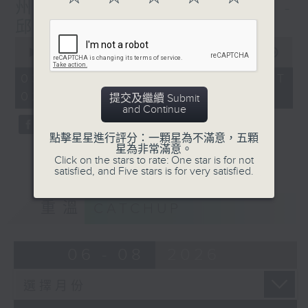
州推行新食品日期標籤規定 -
邱焱 / 塞車費 - 鄭萃雯
0
seconds
00:00
30:59
of
30
03/08/2026 - 足本 Full (HKT
minutes,
02:04 - 02:35)
59
提交及繼續 Submit
seconds
and Continue
點擊星星進行評分：一顆星為不滿意，五顆
星為非常滿意。
Click on the stars to rate: One star is for not
satisfied, and Five stars is for very satisfied.
重溫
CATCHUP
06 - 08
2026