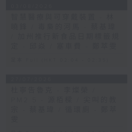
03/08/2026
智慧醫療與可穿戴裝置 - 林
曉鋒 / 毒梟的河馬 - 蔡基瑋
/ 加州推行新食品日期標籤規
定 - 邱焱 / 塞車費 - 鄭萃雯
足本 Full (HKT 02:04 - 02:35)
27/07/2026
杜寧告魯克 - 李燦榮 /
PM2.5 - 源栢樑 / 尖叫的教
宗 - 蔡基瑋 / 循環廁 - 鄭萃
雯