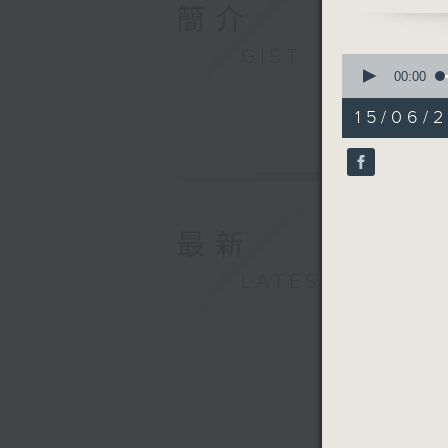
簡介
GIST
0
seconds
00:00
of
31
15/06/
minutes,
0
seconds
90%
最新
LATEST