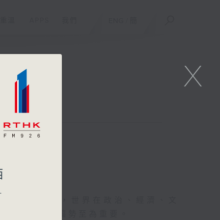
重溫
APPS
我們
ENG
/
簡
X
栢
-
起來，事實上，世界在政治、經濟、文
識，掌握全球趨勢至為重要。