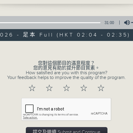
藍地球本著色無限、識無限的精神，與你共享
31:00
2026 - 足本 Full (HKT 02:04 - 02:35)
Volume
03/08/2026
您對這個節目的滿意程度？
您的意見有助於提升節目質素。
智慧醫療與可穿戴裝置 - 林曉鋒 / 
How satisfied are you with this program?
州推行新食品日期標籤規定 - 邱焱 
Your feedback helps to improve the quality of the program.
0
☆
☆
☆
☆
☆
seconds
00:00
of
30
03/08/2026 - 足本 Full (HKT 02:04
minutes,
59
seconds
Volume
90%
提交及繼續 Submit and Continue