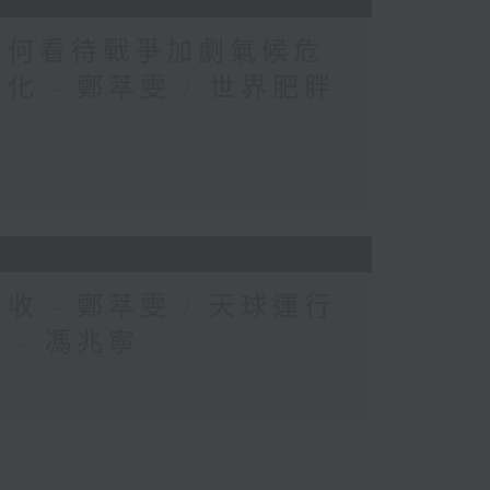
家如何看待戰爭加劇氣候危
化 - 鄭萃雯 / 世界肥胖
收 - 鄭萃雯 / 天球運行
 - 馮兆寧