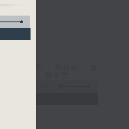
無限知識。
毒梟的河馬 - 蔡基瑋 / 加
/ 塞車費 - 鄭萃雯
30:59
 - 02:35)