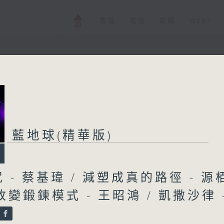
電視
電台
新聞
WEB+
藍地球(精華版)
藍地球(精華版)
所有集數
您喜歡這個節目嗎?
 - 蔡基瑋 / 減塑成真的路徑 - 源
I改變鍛鍊模式 - 王昭鴻 / 凱撒沙律 
「地球村」「全球化」這些概念近年間流行
化、科技等各層面正出現急劇的轉變。要長知