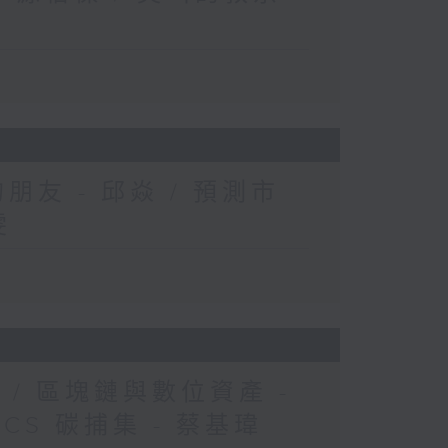
的朋友 - 邱焱 / 預測市
雯
 / 區塊鏈與數位資產 -
CCS 碳捕集 - 蔡基瑋