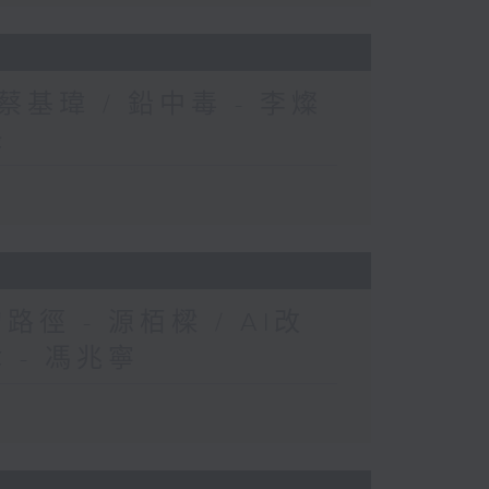
 蔡基瑋 / 鉛中毒 - 李燦
鋒
路徑 - 源栢樑 / AI改
 - 馮兆寧