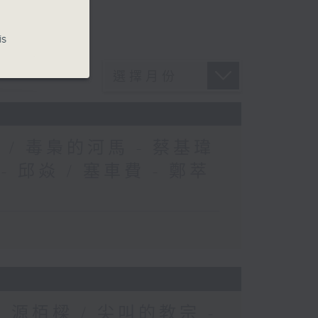
is
/ 毒梟的河馬 - 蔡基瑋
 邱焱 / 塞車費 - 鄭萃
- 源栢樑 / 尖叫的教宗 -