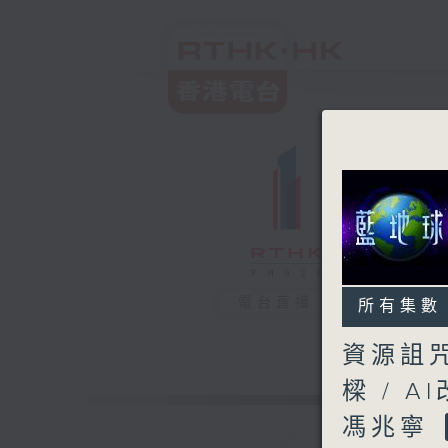
電台直播
所有集數
資源詛咒
樑 / A
馮兆寧