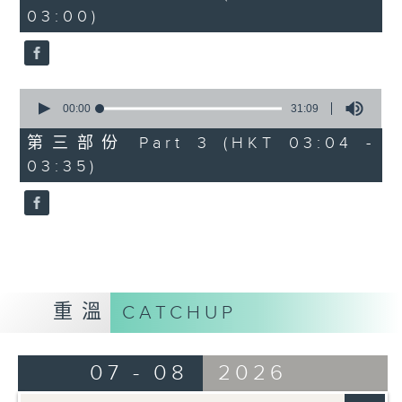
minutes,
03:00)
19
seconds
0
seconds
00:00
31:09
of
31
第三部份 Part 3 (HKT 03:04 -
minutes,
03:35)
9
seconds
重溫
CATCHUP
07 - 08
2026