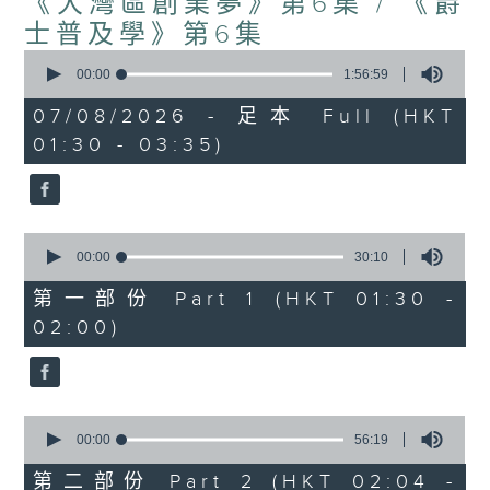
《大灣區創業夢》第6集 / 《爵
士普及學》第6集
0
seconds
00:00
1:56:59
of
1
07/08/2026 - 足本 Full (HKT
hour,
01:30 - 03:35)
56
minutes,
59
seconds
0
seconds
00:00
30:10
of
30
第一部份 Part 1 (HKT 01:30 -
minutes,
02:00)
10
seconds
0
seconds
00:00
56:19
of
56
第二部份 Part 2 (HKT 02:04 -