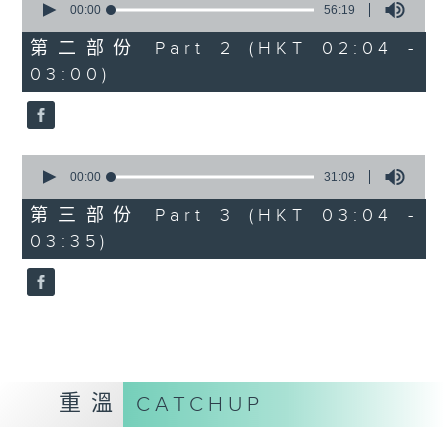
seconds
00:00
56:19
of
56
第二部份 Part 2 (HKT 02:04 -
minutes,
03:00)
19
seconds
0
seconds
00:00
31:09
of
31
第三部份 Part 3 (HKT 03:04 -
minutes,
03:35)
9
seconds
重溫
CATCHUP