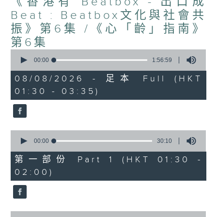
《香港有 Beatbox - 出口成
Beat : Beatbox文化與社會共
振》第6集 /《心「齡」指南》
第6集
0
seconds
00:00
1:56:59
of
1
08/08/2026 - 足本 Full (HKT
hour,
01:30 - 03:35)
56
minutes,
59
seconds
0
seconds
00:00
30:10
of
30
第一部份 Part 1 (HKT 01:30 -
minutes,
02:00)
10
seconds
0