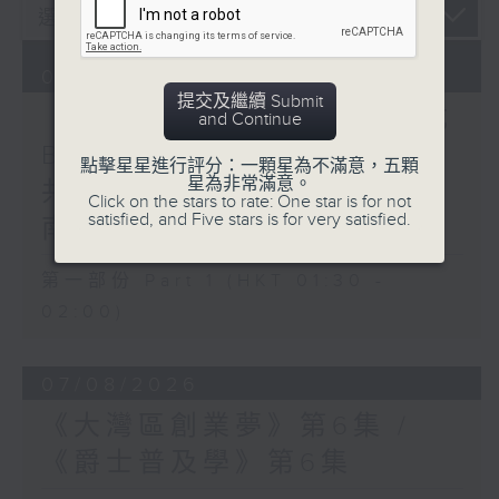
08/08/2026
提交及繼續 Submit
《香港有 Beatbox - 出口成
and Continue
Beat : Beatbox文化與社會
點擊星星進行評分：一顆星為不滿意，五顆
星為非常滿意。
共振》第6集 /《心「齡」指
Click on the stars to rate: One star is for not
satisfied, and Five stars is for very satisfied.
南》第6集
第一部份 Part 1 (HKT 01:30 -
02:00)
07/08/2026
《大灣區創業夢》第6集 /
《爵士普及學》第6集