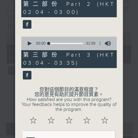
《香港有 Beatbox - 出口成
56
第二部份 Part 2 (HKT
minutes,
Beat : Beatbox文化與社會共
02:04 - 03:00)
19
振》第6集 /《心「齡」指南》
seconds
第6集
0
seconds
0
00:00
29:59
of
seconds
00:00
31:09
29
of
08/08/2026 - 第一部份 Part 1
minutes,
31
第三部份 Part 3 (HKT
(HKT 01:30 - 02:00)
59
minutes,
03:04 - 03:35)
seconds
9
seconds
您對這個節目的滿意程度？
您的意見有助於提升節目質素。
How satisfied are you with this program?
Your feedback helps to improve the quality of
重溫
CATCHUP
the program.
☆
☆
☆
☆
☆
07 - 08
2026