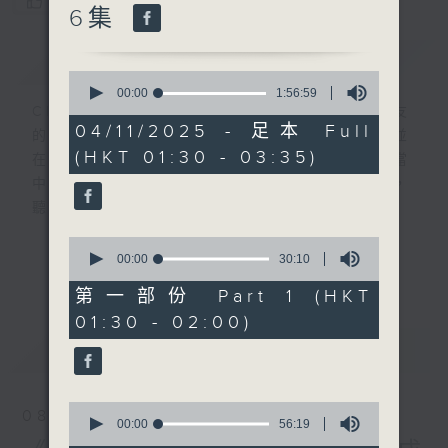
您喜歡這個節目嗎?
6集
簡介
GIST
0
seconds
00:00
1:56:59
of
CIBS就是社區參與廣播服務。來自社區朋友
1
04/11/2025 - 足本 Full
的意念，通過他們自家製作變成電台節目，並
hour,
(HKT 01:30 - 03:35)
56
在香港電台播出。《CIBS人人廣播》精選當
minutes,
中的優良製作，在這個重播時段與大家一起，
59
seconds
聽聽來自不同社群的多元聲音。
0
意見
seconds
00:00
30:10
更多...
of
30
第一部份 Part 1 (HKT
minutes,
01:30 - 02:00)
10
seconds
最新
LATEST
0
08/08/2026
seconds
00:00
56:19
of