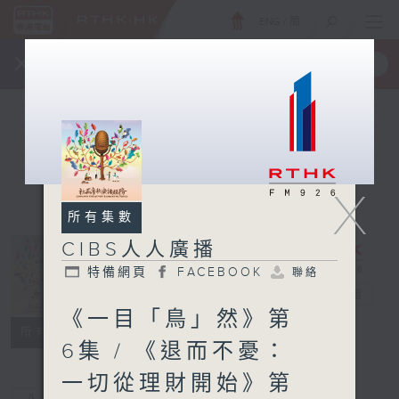
ENG
/
簡
×
全新 RTHK On The Go
取得
一手掌握 RTHK 電台、電視節目
X
所有集數
CIBS人人廣播
特備網頁
FACEBOOK
聯絡
CIBS人人廣播
電台直播
《一目「鳥」然》第
特備網頁
FACEBOOK
聯絡
所有集數
6集 / 《退而不憂：
一切從理財開始》第