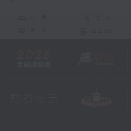
更多 ...
交 通
社 交
聯 絡
公眾回饋