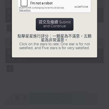
seconds
00:00
56:19
of
56
第二部份 Part 2 (HKT 02:04 -
minutes,
03:00)
19
seconds
提交及繼續 Submit
and Continue
點擊星星進行評分：一顆星為不滿意，五顆
0
星為非常滿意。
seconds
00:00
31:09
Click on the stars to rate: One star is for not
of
satisfied, and Five stars is for very satisfied.
31
第三部份 Part 3 (HKT 03:04 -
minutes,
03:35)
9
seconds
重溫
CATCHUP