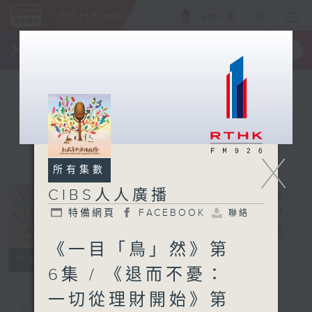
ENG
/
簡
×
全新 RTHK On The Go
取得
一手掌握 RTHK 電台、電視節目
X
所有集數
CIBS人人廣播
特備網頁
FACEBOOK
聯絡
CIBS人人廣播
電台直播
《一目「鳥」然》第
特備網頁
FACEBOOK
聯絡
所有集數
6集 / 《退而不憂：
一切從理財開始》第