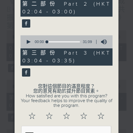
《香港有 Beatbox - 出口成
56
第二部份 Part 2 (HKT
minutes,
Beat : Beatbox文化與社會共
02:04 - 03:00)
19
振》第6集 /《心「齡」指南》
seconds
第6集
0
seconds
0
00:00
1:56:59
of
seconds
00:00
31:09
1
of
08/08/2026 - 足本 Full (HKT
hour,
31
第三部份 Part 3 (HKT
01:30 - 03:35)
56
minutes,
03:04 - 03:35)
minutes,
9
59
seconds
seconds
0
您對這個節目的滿意程度？
seconds
00:00
30:10
您的意見有助於提升節目質素。
of
How satisfied are you with this program?
30
第一部份 Part 1 (HKT 01:30 -
Your feedback helps to improve the quality of
minutes,
02:00)
the program.
10
seconds
☆
☆
☆
☆
☆
0