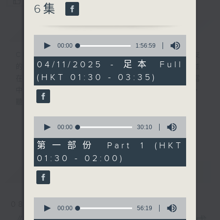
您喜歡這個節目嗎?
6集
簡介
GIST
0
seconds
00:00
1:56:59
of
CIBS就是社區參與廣播服務。來自社區朋友
1
04/11/2025 - 足本 Full
的意念，通過他們自家製作變成電台節目，並
hour,
(HKT 01:30 - 03:35)
56
在香港電台播出。《CIBS人人廣播》精選當
minutes,
中的優良製作，在這個重播時段與大家一起，
59
seconds
聽聽來自不同社群的多元聲音。
0
意見
seconds
00:00
30:10
更多...
of
30
第一部份 Part 1 (HKT
minutes,
01:30 - 02:00)
10
seconds
最新
LATEST
0
08/08/2026
seconds
00:00
56:19
of