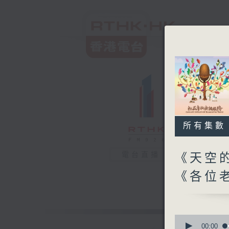
所有集數
電台直播
《天空的
《各位
0
seconds
00:00