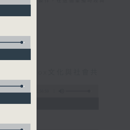
精選當中的優良製作，在這個重播時段與
t : Beatbox文化與社會共
6集
1:56:59
 - 03:35)