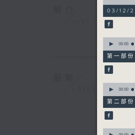
of
簡介
1
03/12/2
hour,
57
GIST
minutes,
0
seconds
90%
0
seconds
00:00
of
30
第一部份 P
minutes,
10
seconds
90%
最新
0
LATEST
seconds
00:00
of
56
第二部份 P
minutes,
19
seconds
90%
0
00:00