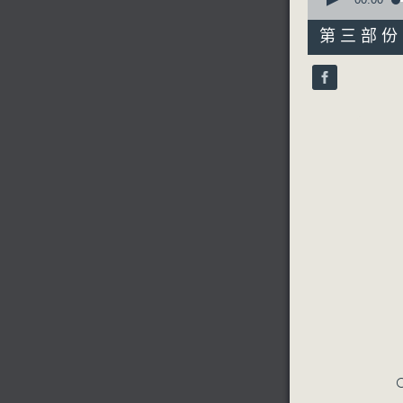
seconds
of
31
第三部份 P
minutes,
10
seconds
90%
C