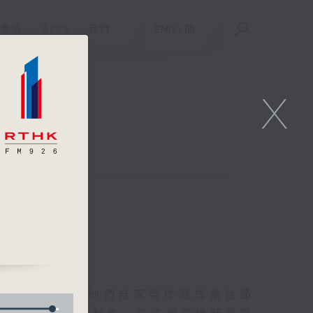
重溫
APPS
我們
ENG
/
簡
X
聯絡
友的意念，通過他們自家製作變成電台節