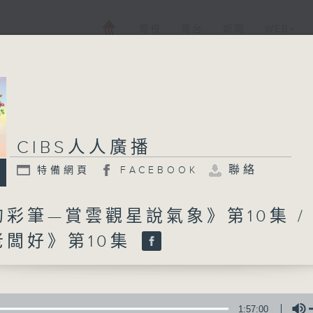
電視
電台
新聞
WEB+
CIBS人人廣播
CIBS人人廣播
聯絡
特備網頁
FACEBOOK
特備網頁
FACEBOOK
所有集數
彩筆—賞雲觀星說氣象》第10集 /
老闆好》第10集
您喜歡這個節目嗎?
CIBS就是社區參與廣播服務。來自社區朋
1:57:00