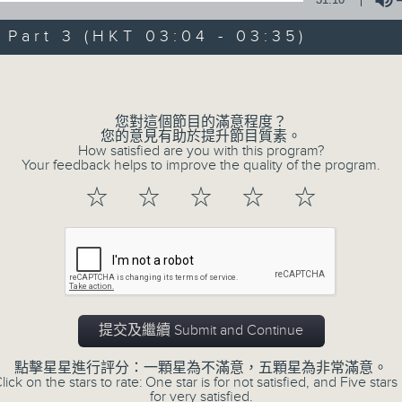
0
seconds
00:00
of
art 3 (HKT 03:04 - 03:35)
30
第一部份 Part 1 (HKT 01:30 - 02:00
minutes,
Volume
10
seconds
Volume
90%
您對這個節目的滿意程度？
您的意見有助於提升節目質素。
0
How satisfied are you with this program?
seconds
00:00
Your feedback helps to improve the quality of the program.
of
56
第二部份 Part 2 (HKT 02:04 - 03:00
☆
☆
☆
☆
☆
minutes,
19
seconds
Volume
90%
0
seconds
00:00
of
31
第三部份 Part 3 (HKT 03:04 - 03:35
提交及繼續 Submit and Continue
minutes,
9
seconds
Volume
點擊星星進行評分：一顆星為不滿意，五顆星為非常滿意。
90%
lick on the stars to rate: One star is for not satisfied, and Five stars 
for very satisfied.