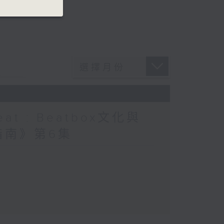
at : Beatbox文化與
指南》第6集