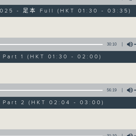
目，並在香港電台播出。《CIBS人人廣播》
大家一起，聽聽來自不同社群的多元聲音。
025 - 足本 Full (HKT 01:30 - 03:35)
意見
Volume
30:10
art 1 (HKT 01:30 - 02:00)
08/08/2026
Volume
《香港有 Beatbox - 出口成 Bea
振》第6集 /《心「齡」指南》第
56:19
0
seconds
00:00
of
art 2 (HKT 02:04 - 03:00)
1
08/08/2026 - 足本 Full (HKT 01:30
hour,
Volume
56
minutes,
59
seconds
Volume
90%
31:10