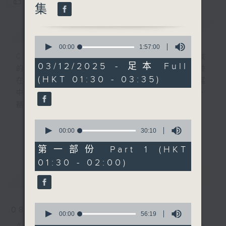
您喜歡這個節目嗎?
集
簡介
GIST
0
seconds
00:00
1:57:00
of
CIBS就是社區參與廣播服務。來自社區朋友
1
03/12/2025 - 足本 Full
的意念，通過他們自家製作變成電台節目，並
hour,
(HKT 01:30 - 03:35)
57
在香港電台播出。《CIBS人人廣播》精選當
minutes,
中的優良製作，在這個重播時段與大家一起，
0
seconds
聽聽來自不同社群的多元聲音。
0
意見
seconds
00:00
30:10
更多...
of
30
第一部份 Part 1 (HKT
minutes,
01:30 - 02:00)
10
seconds
最新
LATEST
0
08/08/2026
seconds
00:00
56:19
of