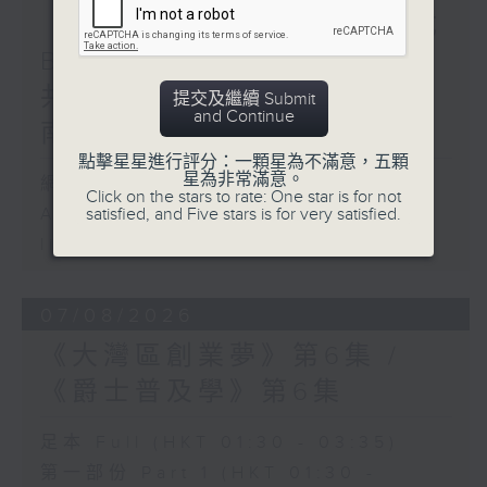
《香港有 Beatbox - 出口成
Beat : Beatbox文化與社會
共振》第6集 /《心「齡」指
提交及繼續 Submit
and Continue
南》第6集
點擊星星進行評分：一顆星為不滿意，五顆
星為非常滿意。
網上直播完畢稍後提供節目重溫。
Click on the stars to rate: One star is for not
satisfied, and Five stars is for very satisfied.
Archive will be available after
live webcast
07/08/2026
《大灣區創業夢》第6集 /
《爵士普及學》第6集
足本 Full (HKT 01:30 - 03:35)
第一部份 Part 1 (HKT 01:30 -