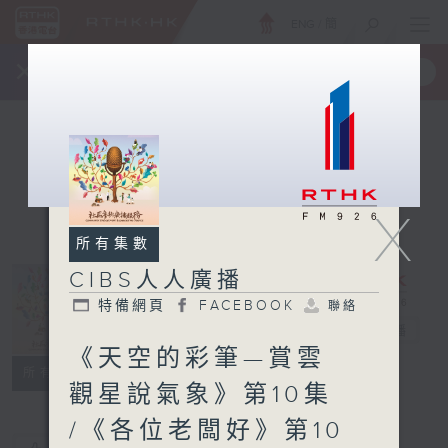
ENG
/
簡
×
全新 RTHK On The Go
取得
一手掌握 RTHK 電台、電視節目
X
所有集數
CIBS人人廣播
特備網頁
FACEBOOK
聯絡
CIBS人人廣播
電台直播
《天空的彩筆—賞雲
特備網頁
FACEBOOK
聯絡
所有集數
觀星說氣象》第10集
/《各位老闆好》第10