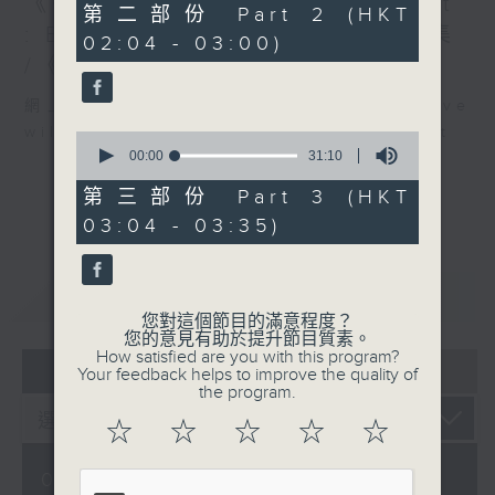
《香港有 Beatbox - 出口成 Beat
56
第二部份 Part 2 (HKT
minutes,
: Beatbox文化與社會共振》第6集
02:04 - 03:00)
19
seconds
/《心「齡」指南》第6集
網上直播完畢稍後提供節目重溫。 Archive
will be available after live webcast
0
seconds
00:00
31:10
of
31
第三部份 Part 3 (HKT
minutes,
03:04 - 03:35)
10
seconds
重溫
CATCHUP
您對這個節目的滿意程度？
您的意見有助於提升節目質素。
How satisfied are you with this program?
07 - 08
2026
Your feedback helps to improve the quality of
the program.
☆
☆
☆
☆
☆
08/08/2026