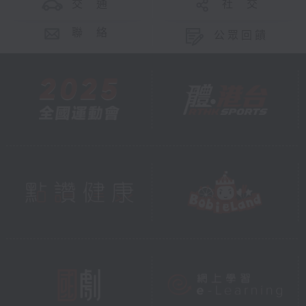
交 通
社 交
聯 絡
公眾回饋