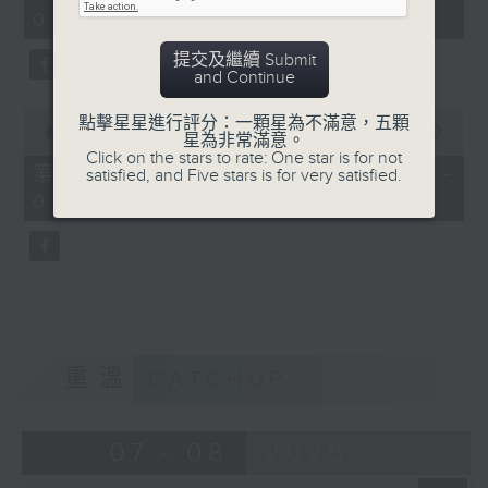
minutes,
03:00)
19
seconds
提交及繼續 Submit
and Continue
0
點擊星星進行評分：一顆星為不滿意，五顆
seconds
00:00
31:09
星為非常滿意。
of
Click on the stars to rate: One star is for not
31
第三部份 Part 3 (HKT 03:04 -
satisfied, and Five stars is for very satisfied.
minutes,
03:35)
9
seconds
重溫
CATCHUP
07 - 08
2026