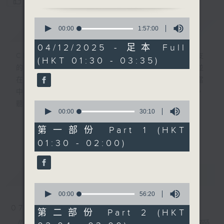
您喜歡這個節目嗎?
0
簡介
seconds
GIST
00:00
1:57:00
of
1
04/12/2025 - 足本 Full
hour,
CIBS就是社區參與廣播服務。來自社區朋友
(HKT 01:30 - 03:35)
57
的意念，通過他們自家製作變成電台節目，並
minutes,
0
在香港電台播出。《CIBS人人廣播》精選當
seconds
中的優良製作，在這個重播時段與大家一起，
0
聽聽來自不同社群的多元聲音。
seconds
00:00
30:10
of
30
意見
第一部份 Part 1 (HKT
更多...
minutes,
01:30 - 02:00)
10
seconds
最新
LATEST
0
seconds
00:00
56:20
of
07/08/2026
56
第二部份 Part 2 (HKT
minutes,