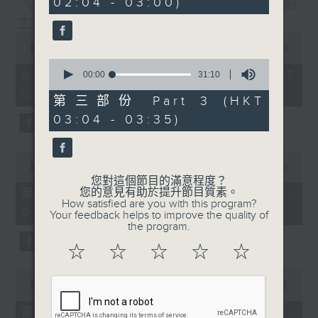
《大灣區創業夢》第6集 / 《爵
02:04 - 03:00)
20
seconds
士普及學》第6集
0
seconds
00:00
1:56:59
of
0
1
07/08/2026 - 足本 Full (HKT
seconds
00:00
31:10
hour,
of
01:30 - 03:35)
56
31
第三部份 Part 3 (HKT
minutes,
minutes,
59
03:04 - 03:35)
10
seconds
seconds
0
seconds
00:00
30:10
of
您對這個節目的滿意程度？
30
您的意見有助於提升節目質素。
第一部份 Part 1 (HKT 01:30 -
minutes,
How satisfied are you with this program?
02:00)
10
Your feedback helps to improve the quality of
seconds
the program.
☆
☆
☆
☆
☆
0
seconds
00:00
56:19
of
56
第二部份 Part 2 (HKT 02:04 -