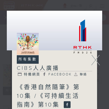
ENG
/
簡
×
全新 RTHK On The Go
取得
一手掌握 RTHK 電台、電視節目
X
所有集數
CIBS人人廣播
特備網頁
FACEBOOK
聯絡
CIBS人人廣播
電台直播
《香港自然隨筆》第
特備網頁
FACEBOOK
聯絡
所有集數
10集 /《可持續生活
指南》第10集