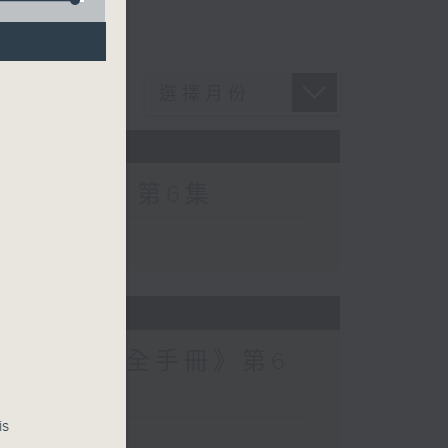
爵士普及學》第6集
建造群英安全手冊》第6
is