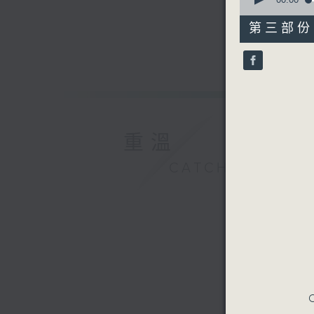
seconds
of
31
第三部份 P
minutes,
10
seconds
90%
重溫
CATCHUP
C