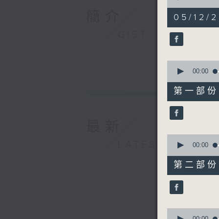
of
簡介
1
05/12/2
hour,
57
GIST
minutes,
0
seconds
90%
0
seconds
00:00
of
30
第一部份 P
minutes,
0
seconds
90%
最新
0
LATEST
seconds
00:00
of
56
第二部份 P
minutes,
9
seconds
90%
0
00:00