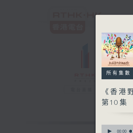
所有集數
電台直播
《香港野
第10集
0
seconds
00:00