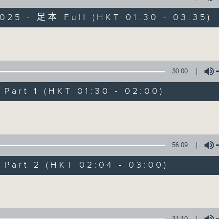
目，並在香港電台播出。《CIBS人人廣播》
大家一起，聽聽來自不同社群的多元聲音。
025 - 足本 Full (HKT 01:30 - 03:35)
意見
Volume
30:00
art 1 (HKT 01:30 - 02:00)
07/08/2026
Volume
《大灣區創業夢》第6集 / 《爵
0
seconds
00:00
56:09
of
29
07/08/2026 - 第一部份 Part 1 (HKT 0
minutes,
art 2 (HKT 02:04 - 03:00)
59
seconds
Volume
Volume
90%
31:10