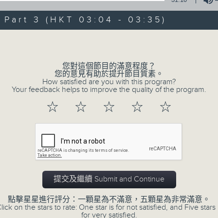
art 3 (HKT 03:04 - 03:35)
07 - 08
2026
Volume
您對這個節目的滿意程度？
07/08/2026
您的意見有助於提升節目質素。
How satisfied are you with this program?
Your feedback helps to improve the quality of the program.
《大灣區創業夢》第6集 / 《
☆
☆
☆
☆
☆
第一部份 Part 1 (HKT 01:30 - 02:00)
06/08/2026
《尋找創科的故事》第6集 /《
提交及繼續 Submit and Continue
集
點擊星星進行評分：一顆星為不滿意，五顆星為非常滿意。
lick on the stars to rate: One star is for not satisfied, and Five stars 
足本 Full (HKT 01:30 - 03:35)
for very satisfied.