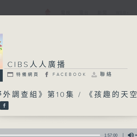
電視
電台
新聞
WEB+
CIBS人人廣播
CIBS人人廣播
聯絡
特備網頁
FACEBOOK
特備網頁
FACEBOOK
所有集數
外調查組》第10集 / 《孩趣的天
您喜歡這個節目嗎?
CIBS就是社區參與廣播服務。來自社區朋
1:57:00