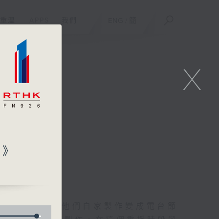
重溫
APPS
我們
ENG
/
簡
X
聯絡
空》
友的意念，通過他們自家製作變成電台節