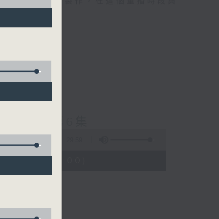
精選當中的優良製作，在這個重播時段與
士普及學》第6集
29:59
1:30 - 02:00)