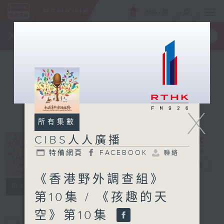
ENG
/
簡
×
全新 RTHK On The Go
取得
一手掌握 RTHK 電台、電視節目
X
所有集數
CIBS人人廣播
特備網頁
FACEBOOK
聯絡
CIBS人人廣播
電台直播
《香港野外調查組》
特備網頁
FACEBOOK
聯絡
所有集數
第10集 / 《孩趣的天
空》第10集