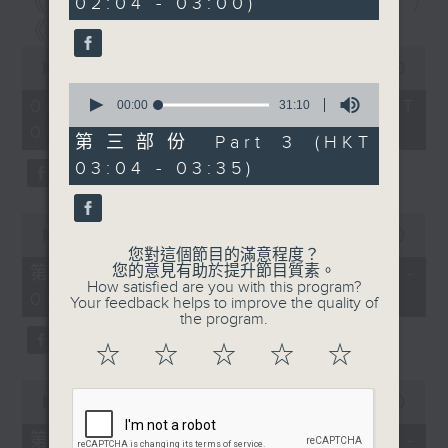
《尋找創科的故事》第6集 /
02:04 - 03:00)
9
seconds
《建造群英安全手冊》第6集
0
seconds
00:00
1:56:59
of
0
1
06/08/2026 - 足本 Full (HKT
seconds
00:00
31:10
hour,
of
01:30 - 03:35)
56
31
第三部份 Part 3 (HKT
minutes,
minutes,
59
03:04 - 03:35)
10
seconds
seconds
0
seconds
00:00
30:00
of
您對這個節目的滿意程度？
30
您的意見有助於提升節目質素。
第一部份 Part 1 (HKT 01:30 -
minutes,
How satisfied are you with this program?
02:00)
0
Your feedback helps to improve the quality of
seconds
the program.
☆
☆
☆
☆
☆
0
seconds
00:00
56:09
of
56
第二部份 Part 2 (HKT 02:04 -