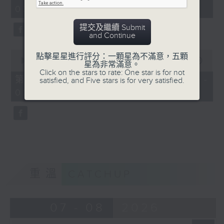
minutes,
03:00)
9
seconds
提交及繼續 Submit
and Continue
0
點擊星星進行評分：一顆星為不滿意，五顆
seconds
00:00
31:09
星為非常滿意。
of
Click on the stars to rate: One star is for not
31
第三部份 Part 3 (HKT 03:04 -
satisfied, and Five stars is for very satisfied.
minutes,
03:35)
9
seconds
重溫
CATCHUP
07 - 08
2026