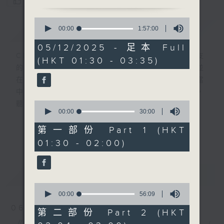
您喜歡這個節目嗎?
0
簡介
seconds
GIST
00:00
1:57:00
of
1
05/12/2025 - 足本 Full
hour,
CIBS就是社區參與廣播服務。來自社區朋友
(HKT 01:30 - 03:35)
57
的意念，通過他們自家製作變成電台節目，並
minutes,
0
在香港電台播出。《CIBS人人廣播》精選當
seconds
中的優良製作，在這個重播時段與大家一起，
0
聽聽來自不同社群的多元聲音。
seconds
00:00
30:00
of
30
意見
第一部份 Part 1 (HKT
更多...
minutes,
01:30 - 02:00)
0
seconds
最新
LATEST
0
seconds
00:00
56:09
of
06/08/2026
56
第二部份 Part 2 (HKT
minutes,