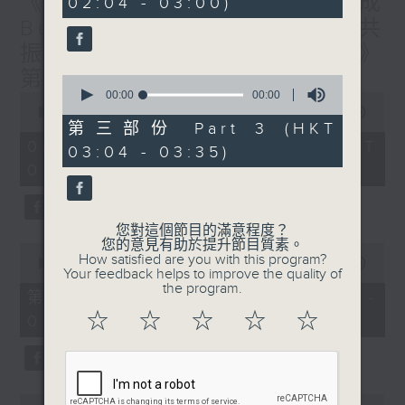
《香港有 Beatbox - 出口成
02:04 - 03:00)
20
seconds
Beat : Beatbox文化與社會共
振》第6集 /《心「齡」指南》
第6集
0
seconds
00:00
31:09
0
of
seconds
00:00
1:56:59
31
of
第三部份 Part 3 (HKT
minutes,
1
08/08/2026 - 足本 Full (HKT
03:04 - 03:35)
9
hour,
seconds
01:30 - 03:35)
56
minutes,
59
seconds
您對這個節目的滿意程度？
您的意見有助於提升節目質素。
0
How satisfied are you with this program?
seconds
00:00
30:10
Your feedback helps to improve the quality of
of
the program.
30
第一部份 Part 1 (HKT 01:30 -
minutes,
☆
☆
☆
☆
☆
02:00)
10
seconds
0