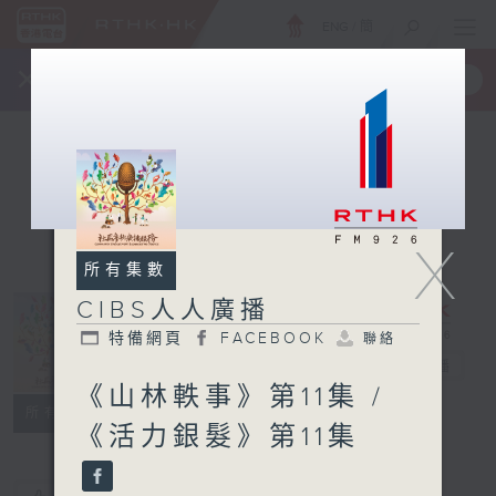
ENG
/
簡
×
全新 RTHK On The Go
取得
一手掌握 RTHK 電台、電視節目
X
所有集數
CIBS人人廣播
特備網頁
FACEBOOK
聯絡
CIBS人人廣播
電台直播
《山林軼事》第11集 /
特備網頁
FACEBOOK
聯絡
所有集數
《活力銀髮》第11集