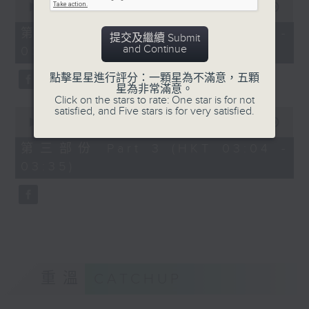
seconds
00:00
56:19
of
56
第二部份 Part 2 (HKT 02:04 -
提交及繼續 Submit
minutes,
and Continue
03:00)
19
seconds
點擊星星進行評分：一顆星為不滿意，五顆
星為非常滿意。
Click on the stars to rate: One star is for not
satisfied, and Five stars is for very satisfied.
0
seconds
00:00
31:09
of
31
第三部份 Part 3 (HKT 03:04 -
minutes,
03:35)
9
seconds
重溫
CATCHUP