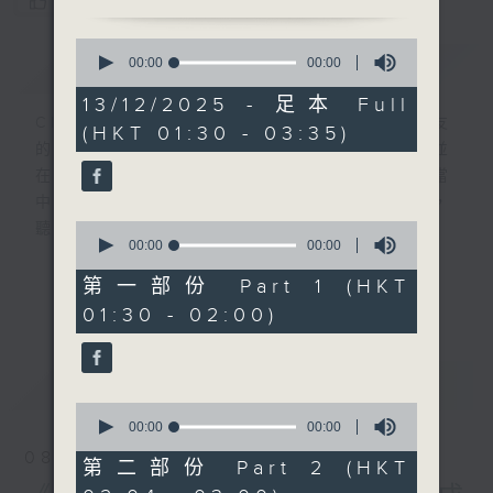
您喜歡這個節目嗎?
0
簡介
seconds
GIST
00:00
1:56:59
of
1
13/12/2025 - 足本 Full
hour,
CIBS就是社區參與廣播服務。來自社區朋友
(HKT 01:30 - 03:35)
56
的意念，通過他們自家製作變成電台節目，並
minutes,
59
在香港電台播出。《CIBS人人廣播》精選當
seconds
中的優良製作，在這個重播時段與大家一起，
0
聽聽來自不同社群的多元聲音。
seconds
00:00
30:10
of
30
意見
第一部份 Part 1 (HKT
更多...
minutes,
01:30 - 02:00)
10
seconds
最新
LATEST
0
seconds
00:00
56:20
of
08/08/2026
56
第二部份 Part 2 (HKT
minutes,